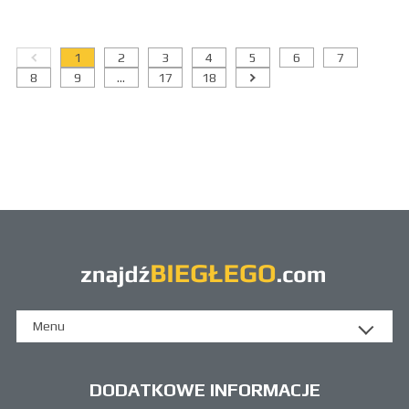
1
2
3
4
5
6
7
8
9
...
17
18
Menu
DODATKOWE INFORMACJE