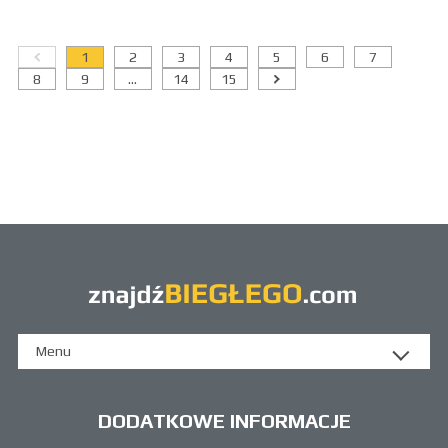
1
2
3
4
5
6
7
8
9
...
14
15
Menu
DODATKOWE INFORMACJE