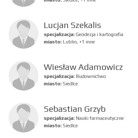
Lucjan Szekalis
specjalizacja:
Geodezja i kartografia
miasto:
Lublin, +1 inne
Wiesław Adamowicz
specjalizacja:
Budownictwo
miasto:
Siedlce
Sebastian Grzyb
specjalizacja:
Nauki farmaceutyczne
miasto:
Siedlce