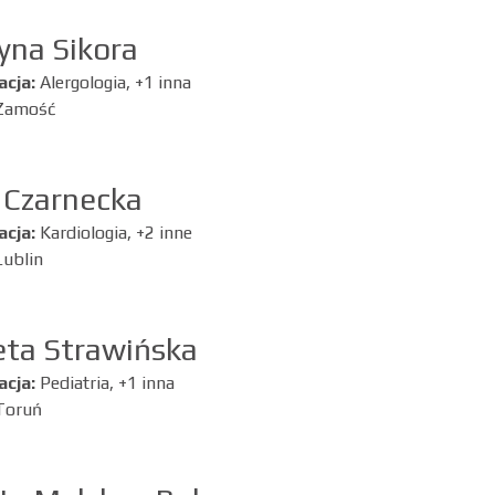
yna Sikora
acja:
Alergologia, +1 inna
Zamość
 Czarnecka
acja:
Kardiologia, +2 inne
Lublin
eta Strawińska
acja:
Pediatria, +1 inna
Toruń