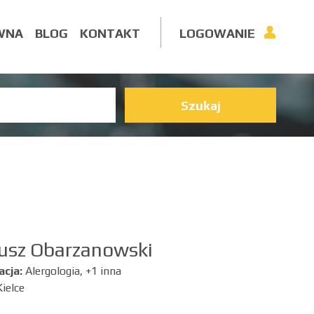
WNA
BLOG
KONTAKT
LOGOWANIE
Szukaj
usz Obarzanowski
acja:
Alergologia, +1 inna
Kielce