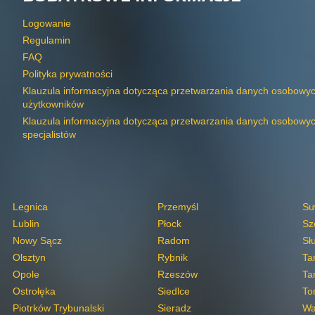
Logowanie
Regulamin
FAQ
Polityka prywatności
Klauzula informacyjna dotycząca przetwarzania danych osobowy
użytkowników
Klauzula informacyjna dotycząca przetwarzania danych osobowy
specjalistów
Legnica
Przemyśl
Su
Lublin
Płock
Sz
Nowy Sącz
Radom
Sł
Olsztyn
Rybnik
Ta
Opole
Rzeszów
Ta
Ostrołęka
Siedlce
To
Piotrków Trybunalski
Sieradz
Wa