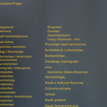
rszawa-Praga
sięgowość
Ślusarstwo
konomia
Zduństwo
Zegarmistrzostwo
uki humanistyczne
Usługi i Rzemiosło - Inne
uki leśne
Pozostałe nauki techniczne
eśnictwo, łowiectwo
Architektura i urbanistyka
ługi i Rzemiosło
Budownictwo
lacharstwo i lakiernictwo
amochodowe
Geodezja i kartografia
ursztynnictwo
Inne
onografia i wideogramy
otografika
Optometria i Optyka Okularowa
arbarstwo
Stomatologia
emmologia
Nauki o kulturze fizycznej
otelarstwo
Ochrona zdrowia
ubilerstwo
ominiarstwo
Sztuka
osmetyka i kosmetologia
Nauki prawne
rawiectwo
uśnierstwo
Nauki farmaceutyczne