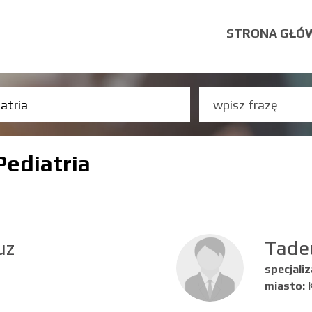
STRONA GŁÓ
Pediatria
uz
Tade
specjaliz
miasto: