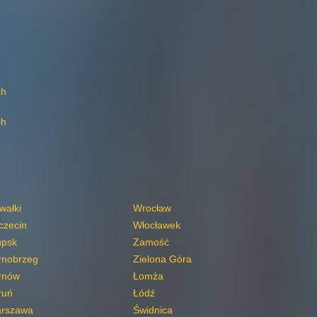
ch
ch
wałki
Wrocław
czecin
Włocławek
upsk
Zamość
rnobrzeg
Zielona Góra
rnów
Łomża
ruń
Łódź
rszawa
Świdnica