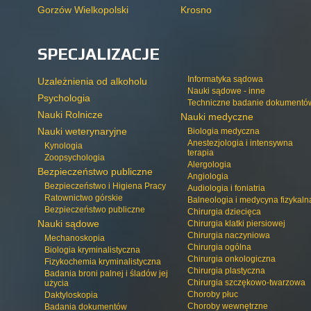
Gorzów Wielkopolski
Krosno
SPECJALIZACJE
Informatyka sądowa
Uzależnienia od alkoholu
Nauki sądowe - inne
Psychologia
Techniczne badanie dokumentó
Nauki Rolnicze
Nauki medyczne
Nauki weterynaryjne
Biologia medyczna
Anestezjologia i intensywna
Kynologia
terapia
Zoopsychologia
Alergologia
Bezpieczeństwo publiczne
Angiologia
Bezpieczeństwo i Higiena Pracy
Audiologia i foniatria
Ratownictwo górskie
Balneologia i medycyna fizykaln
Bezpieczeństwo publiczne
Chirurgia dziecięca
Nauki sądowe
Chirurgia klatki piersiowej
Chirurgia naczyniowa
Mechanoskopia
Chirurgia ogólna
Biologia kryminalistyczna
Chirurgia onkologiczna
Fizykochemia kryminalistyczna
Chirurgia plastyczna
Badania broni palnej i śladów jej
Chirurgia szczękowo-twarzowa
użycia
Choroby płuc
Daktyloskopia
Choroby wewnętrzne
Badania dokumentów