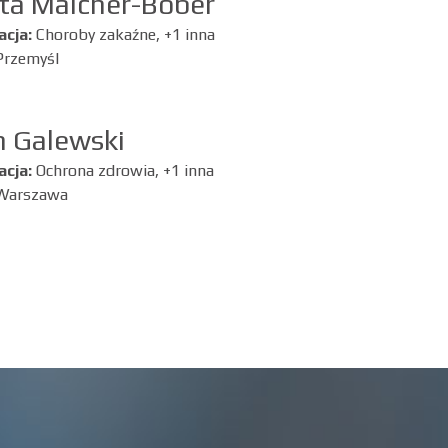
ta Malcher-Bober
acja:
Choroby zakaźne, +1 inna
Przemyśl
 Galewski
acja:
Ochrona zdrowia, +1 inna
Warszawa