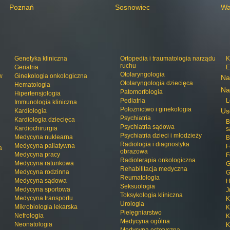
Poznań
Sosnowiec
Wa
Genetyka kliniczna
Ortopedia i traumatologia narządu
K
ruchu
Geriatria
E
Otolaryngologia
w
Ginekologia onkologiczna
Na
Otolaryngologia dziecięca
Hematologia
Na
Patomorfologia
Hipertensjologia
Pediatria
L
Immunologia kliniczna
Położnictwo i ginekologia
Us
Kardiologia
Psychiatria
Kardiologia dziecięca
B
Psychiatria sądowa
Kardiochirurgia
s
Psychiatria dzieci i młodzieży
Medycyna nuklearna
B
Radiologia i diagnostyka
Medycyna paliatywna
F
a
obrazowa
Medycyna pracy
F
Radioterapia onkologiczna
Medycyna ratunkowa
G
Rehabilitacja medyczna
Medycyna rodzinna
G
Reumatologia
Medycyna sądowa
H
Seksuologia
Medycyna sportowa
J
Toksykologia kliniczna
Medycyna transportu
K
Urologia
Mikrobiologia lekarska
K
Pielęgniarstwo
Nefrologia
K
Medycyna ogólna
Neonatologia
K
Medycyna estetyczna