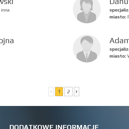
wski
Danu
 inna
specjaliz
miasto:
ojna
Adam
specjaliz
miasto:
1
2
DODATKOWE INFORMACJE