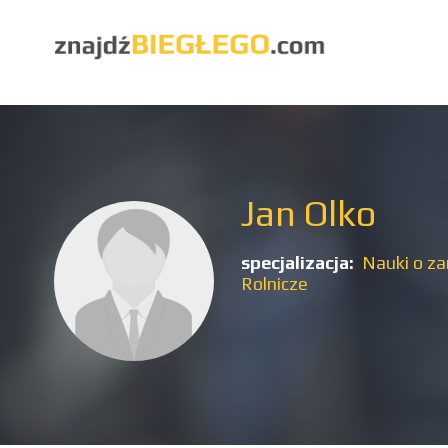
Jan Olko
specjalizacja:
Nauki o za
Rolnicze