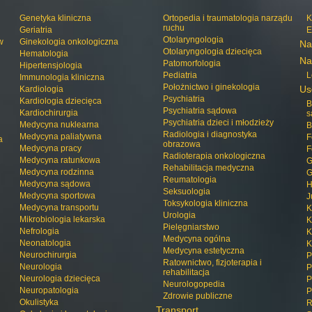
Genetyka kliniczna
Ortopedia i traumatologia narządu
K
ruchu
Geriatria
E
Otolaryngologia
w
Ginekologia onkologiczna
Na
Otolaryngologia dziecięca
Hematologia
Na
Patomorfologia
Hipertensjologia
Pediatria
L
Immunologia kliniczna
Położnictwo i ginekologia
Us
Kardiologia
Psychiatria
Kardiologia dziecięca
B
Psychiatria sądowa
Kardiochirurgia
s
Psychiatria dzieci i młodzieży
Medycyna nuklearna
B
Radiologia i diagnostyka
Medycyna paliatywna
F
a
obrazowa
Medycyna pracy
F
Radioterapia onkologiczna
Medycyna ratunkowa
G
Rehabilitacja medyczna
Medycyna rodzinna
G
Reumatologia
Medycyna sądowa
H
Seksuologia
Medycyna sportowa
J
Toksykologia kliniczna
Medycyna transportu
K
Urologia
Mikrobiologia lekarska
K
Pielęgniarstwo
Nefrologia
K
Medycyna ogólna
Neonatologia
K
Medycyna estetyczna
Neurochirurgia
P
Ratownictwo, fizjoterapia i
Neurologia
P
rehabilitacja
Neurologia dziecięca
P
Neurologopedia
Neuropatologia
P
Zdrowie publiczne
Okulistyka
R
Transport