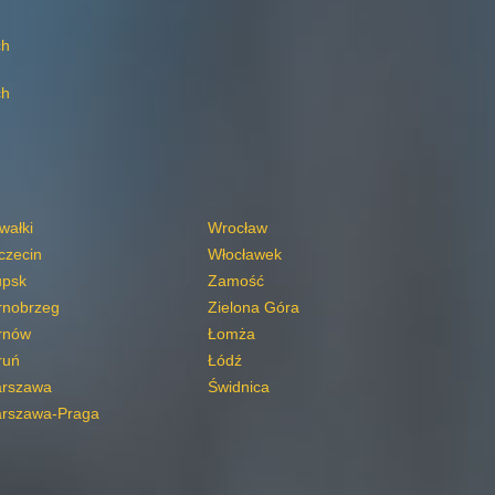
ch
ch
wałki
Wrocław
czecin
Włocławek
upsk
Zamość
rnobrzeg
Zielona Góra
rnów
Łomża
ruń
Łódź
rszawa
Świdnica
rszawa-Praga