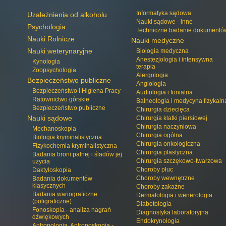
Informatyka sądowa
Uzależnienia od alkoholu
Nauki sądowe - inne
Psychologia
Techniczne badanie dokumentó
Nauki Rolnicze
Nauki medyczne
Nauki weterynaryjne
Biologia medyczna
Anestezjologia i intensywna
Kynologia
terapia
Zoopsychologia
Alergologia
Bezpieczeństwo publiczne
Angiologia
Bezpieczeństwo i Higiena Pracy
Audiologia i foniatria
Ratownictwo górskie
Balneologia i medycyna fizykaln
Bezpieczeństwo publiczne
Chirurgia dziecięca
Nauki sądowe
Chirurgia klatki piersiowej
Chirurgia naczyniowa
Mechanoskopia
Chirurgia ogólna
Biologia kryminalistyczna
Chirurgia onkologiczna
Fizykochemia kryminalistyczna
Chirurgia plastyczna
Badania broni palnej i śladów jej
Chirurgia szczękowo-twarzowa
użycia
Choroby płuc
Daktyloskopia
Choroby wewnętrzne
Badania dokumentów
klasycznych
Choroby zakaźne
Badania wariograficzne
Dermatologia i wenerologia
(poligraficzne)
Diabetologia
Fonoskopia - analiza nagrań
Diagnostyka laboratoryjna
dźwiękowych
Endokrynologia
Antropologia, Antroposkopia -