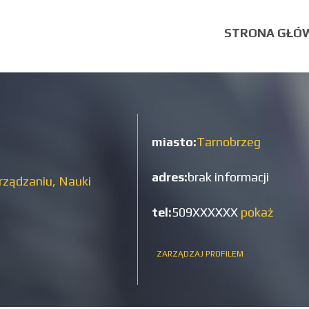
STRONA GŁÓ
miasto:
Tarnobrzeg
adres:
brak informacji
rządzaniu,
Nauki
tel:
509XXXXXX
pokaż
ZARZĄDZAJ PROFILEM