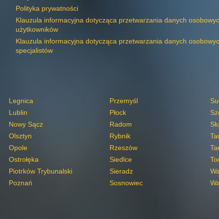
Polityka prywatności
Klauzula informacyjna dotycząca przetwarzania danych osobowy
użytkowników
Klauzula informacyjna dotycząca przetwarzania danych osobowy
specjalistów
Legnica
Przemyśl
Su
Lublin
Płock
Sz
Nowy Sącz
Radom
Sł
Olsztyn
Rybnik
Ta
Opole
Rzeszów
Ta
Ostrołęka
Siedlce
To
Piotrków Trybunalski
Sieradz
Wa
Poznań
Sosnowiec
Wa