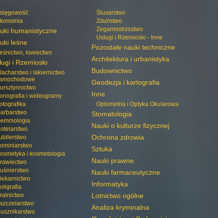
sięgowość
Ślusarstwo
konomia
Zduństwo
Zegarmistrzostwo
uki humanistyczne
Usługi i Rzemiosło - Inne
uki leśne
Pozostałe nauki techniczne
eśnictwo, łowiectwo
Architektura i urbanistyka
ługi i Rzemiosło
Budownictwo
lacharstwo i lakiernictwo
amochodowe
Geodezja i kartografia
ursztynnictwo
Inne
onografia i wideogramy
otografika
Optometria i Optyka Okularowa
arbarstwo
Stomatologia
emmologia
Nauki o kulturze fizycznej
otelarstwo
Ochrona zdrowia
ubilerstwo
ominiarstwo
Sztuka
osmetyka i kosmetologia
Nauki prawne
rawiectwo
uśnierstwo
Nauki farmaceutyczne
iekarnictwo
Informatyka
oligrafia
ralnictwo
Lotnictwo ogólne
szczelarstwo
Analiza kryminalna
usznikarstwo