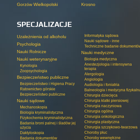
Gorzów Wielkopolski
Krosno
SPECJALIZACJE
Informatyka sądowa
Uzależnienia od alkoholu
Nauki sądowe - inne
Psychologia
Techniczne badanie dokumentó
Nauki Rolnicze
Nauki medyczne
Nauki weterynaryjne
Biologia medyczna
Anestezjologia i intensywna
Kynologia
terapia
Zoopsychologia
Alergologia
Bezpieczeństwo publiczne
Angiologia
Bezpieczeństwo i Higiena Pracy
Audiologia i foniatria
Ratownictwo górskie
Balneologia i medycyna fizykaln
Bezpieczeństwo publiczne
Chirurgia dziecięca
Nauki sądowe
Chirurgia klatki piersiowej
Chirurgia naczyniowa
Mechanoskopia
Chirurgia ogólna
Biologia kryminalistyczna
Chirurgia onkologiczna
Fizykochemia kryminalistyczna
Chirurgia plastyczna
Badania broni palnej i śladów jej
Chirurgia szczękowo-twarzowa
użycia
Choroby płuc
Daktyloskopia
Choroby wewnętrzne
Badania dokumentów