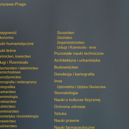
rszawa-Praga
sięgowość
Ślusarstwo
konomia
Zduństwo
Zegarmistrzostwo
uki humanistyczne
Usługi i Rzemiosło - Inne
uki leśne
Pozostałe nauki techniczne
eśnictwo, łowiectwo
Architektura i urbanistyka
ługi i Rzemiosło
Budownictwo
lacharstwo i lakiernictwo
amochodowe
Geodezja i kartografia
ursztynnictwo
Inne
onografia i wideogramy
otografika
Optometria i Optyka Okularowa
arbarstwo
Stomatologia
emmologia
Nauki o kulturze fizycznej
otelarstwo
Ochrona zdrowia
ubilerstwo
ominiarstwo
Sztuka
osmetyka i kosmetologia
Nauki prawne
rawiectwo
uśnierstwo
Nauki farmaceutyczne