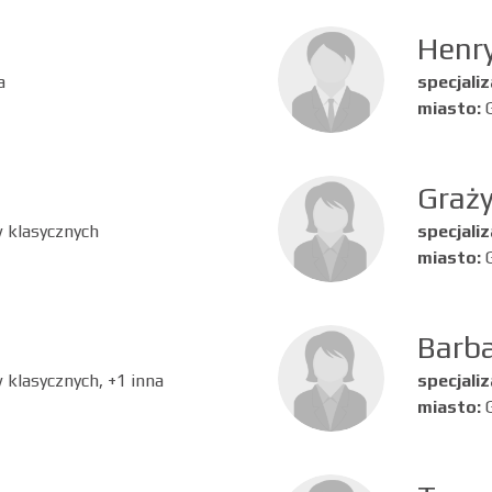
Henr
a
specjaliz
miasto:
Graż
 klasycznych
specjaliz
miasto:
Barb
klasycznych, +1 inna
specjaliz
miasto: