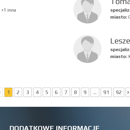
Toma
 +1 inna
specjaliz
miasto:
Lesze
specjaliz
miasto:
1
2
3
4
5
6
7
8
9
...
91
92
DODATKOWE INFORMACJE