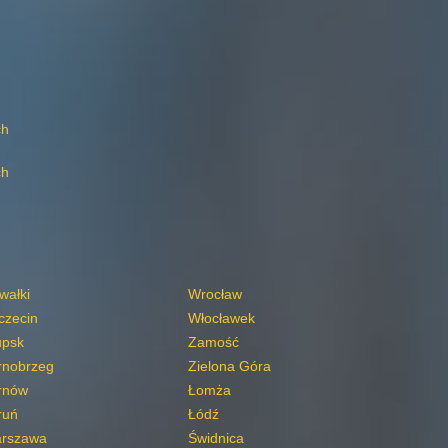
ch
ch
wałki
Wrocław
czecin
Włocławek
upsk
Zamość
rnobrzeg
Zielona Góra
rnów
Łomża
ruń
Łódź
rszawa
Świdnica