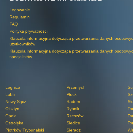
Logowanie
Regulamin
FAQ
Polityka prywatności
Klauzula informacyjna dotycząca przetwarzania danych osobowy
użytkowników
Klauzula informacyjna dotycząca przetwarzania danych osobowy
specjalistów
Legnica
Przemyśl
Su
Lublin
Płock
Sz
Nowy Sącz
Radom
Sł
Olsztyn
Rybnik
Ta
Opole
Rzeszów
Ta
Ostrołęka
Siedlce
To
Piotrków Trybunalski
Sieradz
Wa