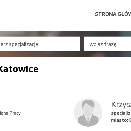
STRONA GŁÓ
 Katowice
Krzys
iena Pracy
specjaliz
miasto: