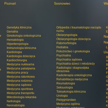
Poznań
Sosnowiec
Wa
Genetyka kliniczna
Ortopedia i traumatologia narządu
K
ruchu
Geriatria
E
Otolaryngologia
w
Ginekologia onkologiczna
Na
Otolaryngologia dziecięca
Hematologia
Na
Patomorfologia
Hipertensjologia
Pediatria
L
Immunologia kliniczna
Położnictwo i ginekologia
Us
Kardiologia
Psychiatria
Kardiologia dziecięca
B
Psychiatria sądowa
Kardiochirurgia
s
Psychiatria dzieci i młodzieży
Medycyna nuklearna
B
Radiologia i diagnostyka
Medycyna paliatywna
F
a
obrazowa
Medycyna pracy
F
Radioterapia onkologiczna
Medycyna ratunkowa
G
Rehabilitacja medyczna
Medycyna rodzinna
G
Reumatologia
Medycyna sądowa
H
Seksuologia
Medycyna sportowa
J
Toksykologia kliniczna
Medycyna transportu
K
Urologia
Mikrobiologia lekarska
K
Pielęgniarstwo
Nefrologia
K
Medycyna ogólna
Neonatologia
K
Medycyna estetyczna