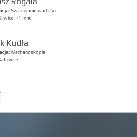
sz Rogala
acja:
Szacowanie wartości
Gliwice, +1 inne
k Kudła
acja:
Mechanoskopia
Katowice