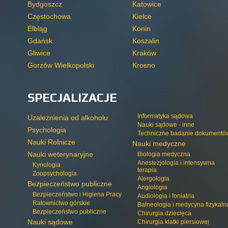
Bydgoszcz
Katowice
Częstochowa
Kielce
Elbląg
Konin
Gdańsk
Koszalin
Gliwice
Kraków
Gorzów Wielkopolski
Krosno
SPECJALIZACJE
Informatyka sądowa
Uzależnienia od alkoholu
Nauki sądowe - inne
Psychologia
Techniczne badanie dokumentó
Nauki Rolnicze
Nauki medyczne
Nauki weterynaryjne
Biologia medyczna
Anestezjologia i intensywna
Kynologia
terapia
Zoopsychologia
Alergologia
Bezpieczeństwo publiczne
Angiologia
Bezpieczeństwo i Higiena Pracy
Audiologia i foniatria
Ratownictwo górskie
Balneologia i medycyna fizykaln
Bezpieczeństwo publiczne
Chirurgia dziecięca
Nauki sądowe
Chirurgia klatki piersiowej