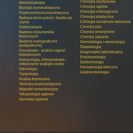
Chirurgia naczyniowa
Mechanoskopia
Chirurgia ogólna
Biologia kryminalistyczna
Chirurgia onkologiczna
Fizykochemia kryminalistyczna
Chirurgia plastyczna
Badania broni palnej i śladów jej
Chirurgia szczękowo-twarzowa
użycia
Choroby płuc
Daktyloskopia
Choroby wewnętrzne
Badania dokumentów
klasycznych
Choroby zakaźne
Badania wariograficzne
Dermatologia i wenerologia
(poligraficzne)
Diabetologia
Fonoskopia - analiza nagrań
Diagnostyka laboratoryjna
dźwiękowych
Endokrynologia
Antropologia, Antroposkopia -
Epidemiologia
odtwarzanie wyglądu osoby
Farmakologia kliniczna
Odorologia
Gastroenterologia
Traseologia
Analiza kryminalna
Technika kryminalistyczna
Wypadki komunikacyjne
Toksykologia sądowa
Genetyka sądowa