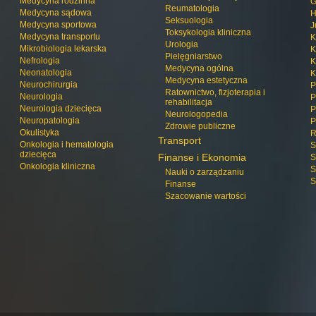
Medycyna rodzinna
G
Reumatologia
Medycyna sądowa
H
Seksuologia
Medycyna sportowa
J
Toksykologia kliniczna
Medycyna transportu
K
Urologia
Mikrobiologia lekarska
K
Pielęgniarstwo
Nefrologia
K
Medycyna ogólna
Neonatologia
K
Medycyna estetyczna
Neurochirurgia
P
Ratownictwo, fizjoterapia i
Neurologia
P
rehabilitacja
Neurologia dziecięca
P
Neurologopedia
Neuropatologia
P
Zdrowie publiczne
Okulistyka
R
Transport
Onkologia i hematologia
S
dziecięca
Finanse i Ekonomia
S
Onkologia kliniczna
S
Nauki o zarządzaniu
S
Finanse
Szacowanie wartości