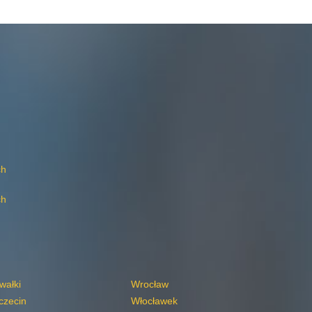
ch
ch
wałki
Wrocław
czecin
Włocławek