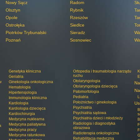
Nowy Sącz
Radom
Sł
Olsztyn
Rybnik
Ta
Opole
Rzeszów
Ta
Ostrołęka
Siedlce
To
Piotrków Trybunalski
Sieradz
Wa
Poznań
Sosnowiec
Wa
Genetyka kliniczna
Ortopedia i traumatologia narządu
K
ruchu
Geriatria
E
Otolaryngologia
w
Ginekologia onkologiczna
Na
Otolaryngologia dziecięca
Hematologia
Na
Patomorfologia
Hipertensjologia
Pediatria
L
Immunologia kliniczna
Położnictwo i ginekologia
Us
Kardiologia
Psychiatria
Kardiologia dziecięca
B
Psychiatria sądowa
Kardiochirurgia
s
Psychiatria dzieci i młodzieży
Medycyna nuklearna
B
Radiologia i diagnostyka
Medycyna paliatywna
F
a
obrazowa
Medycyna pracy
F
Radioterapia onkologiczna
Medycyna ratunkowa
G
Rehabilitacja medyczna