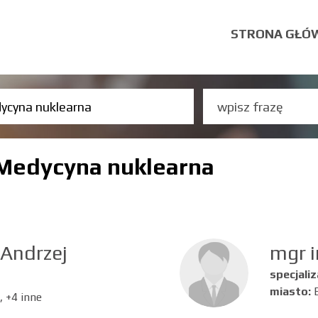
STRONA GŁÓ
 Medycyna nuklearna
 Andrzej
mgr i
specjaliz
miasto:
 +4 inne