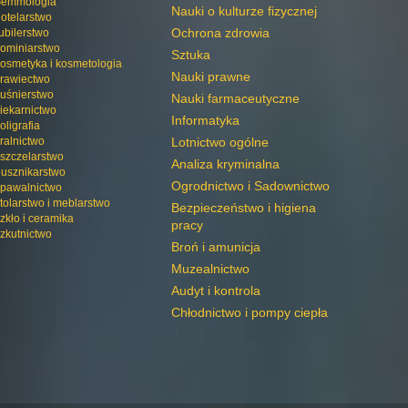
emmologia
Nauki o kulturze fizycznej
otelarstwo
Ochrona zdrowia
ubilerstwo
ominiarstwo
Sztuka
osmetyka i kosmetologia
Nauki prawne
rawiectwo
uśnierstwo
Nauki farmaceutyczne
iekarnictwo
Informatyka
oligrafia
ralnictwo
Lotnictwo ogólne
szczelarstwo
Analiza kryminalna
usznikarstwo
Ogrodnictwo i Sadownictwo
pawalnictwo
tolarstwo i meblarstwo
Bezpieczeństwo i higiena
zkło i ceramika
pracy
zkutnictwo
Broń i amunicja
Muzealnictwo
Audyt i kontrola
Chłodnictwo i pompy ciepła