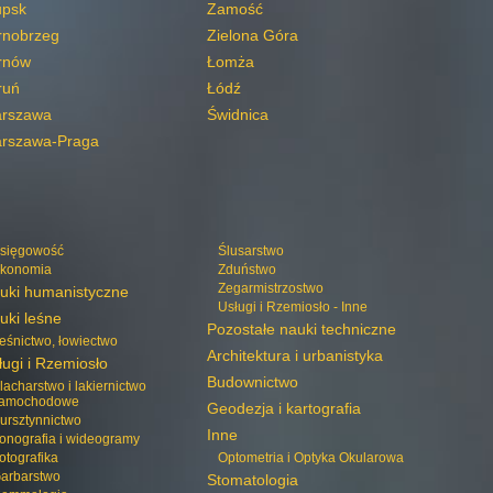
upsk
Zamość
rnobrzeg
Zielona Góra
rnów
Łomża
ruń
Łódź
rszawa
Świdnica
rszawa-Praga
sięgowość
Ślusarstwo
konomia
Zduństwo
Zegarmistrzostwo
uki humanistyczne
Usługi i Rzemiosło - Inne
uki leśne
Pozostałe nauki techniczne
eśnictwo, łowiectwo
Architektura i urbanistyka
ługi i Rzemiosło
Budownictwo
lacharstwo i lakiernictwo
amochodowe
Geodezja i kartografia
ursztynnictwo
Inne
onografia i wideogramy
otografika
Optometria i Optyka Okularowa
arbarstwo
Stomatologia