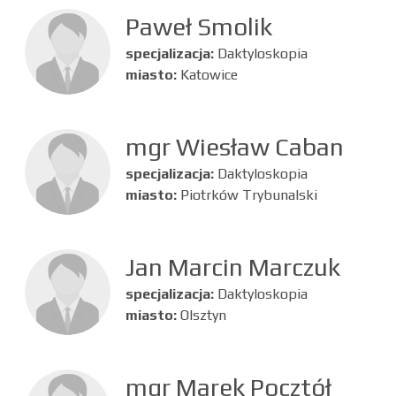
Paweł Smolik
specjalizacja:
Daktyloskopia
miasto:
Katowice
mgr Wiesław Caban
specjalizacja:
Daktyloskopia
miasto:
Piotrków Trybunalski
Jan Marcin Marczuk
specjalizacja:
Daktyloskopia
miasto:
Olsztyn
mgr Marek Pocztół