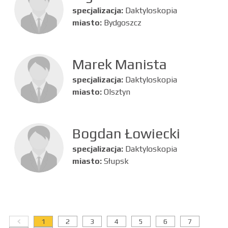
specjalizacja:
Daktyloskopia
miasto:
Bydgoszcz
Marek Manista
specjalizacja:
Daktyloskopia
miasto:
Olsztyn
Bogdan Łowiecki
specjalizacja:
Daktyloskopia
miasto:
Słupsk
1
2
3
4
5
6
7