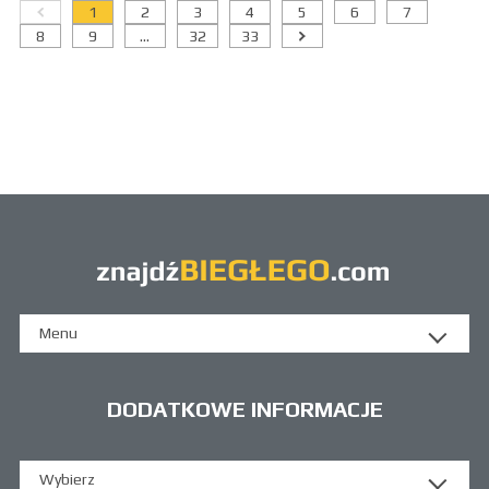
1
2
3
4
5
6
7
8
9
...
32
33
Menu
DODATKOWE INFORMACJE
Wybierz