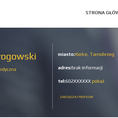
STRONA GŁÓ
łogowski
miasto:
Kielce,
Tarnobrzeg
adres:
brak informacji
medyczna
tel:
602XXXXXX
pokaż
ZARZĄDZAJ PROFILEM