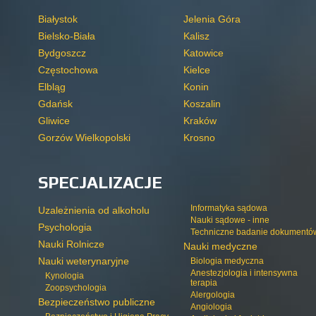
Białystok
Jelenia Góra
Bielsko-Biała
Kalisz
Bydgoszcz
Katowice
Częstochowa
Kielce
Elbląg
Konin
Gdańsk
Koszalin
Gliwice
Kraków
Gorzów Wielkopolski
Krosno
SPECJALIZACJE
Informatyka sądowa
Uzależnienia od alkoholu
Nauki sądowe - inne
Psychologia
Techniczne badanie dokumentó
Nauki Rolnicze
Nauki medyczne
Nauki weterynaryjne
Biologia medyczna
Anestezjologia i intensywna
Kynologia
terapia
Zoopsychologia
Alergologia
Bezpieczeństwo publiczne
Angiologia