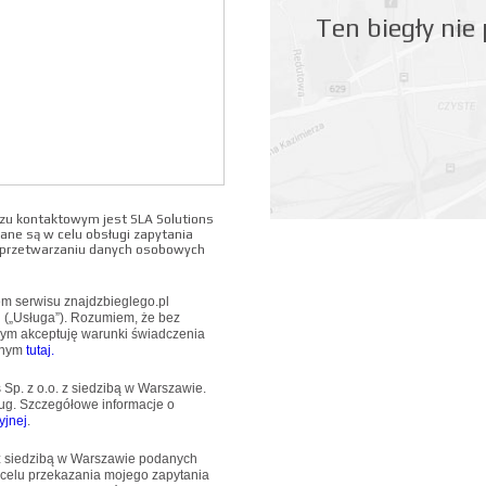
Ten biegły nie
u kontaktowym jest SLA Solutions
ane są w celu obsługi zapytania
o przetwarzaniu danych osobowych
wem serwisu znajdzbieglego.pl
u („Usługa”). Rozumiem, że bez
mym akceptuję warunki świadczenia
pnym
tutaj.
Sp. z o.o. z siedzibą w Warszawie.
ug. Szczegółowe informacje o
yjnej
.
 z siedzibą w Warszawie podanych
 celu przekazania mojego zapytania