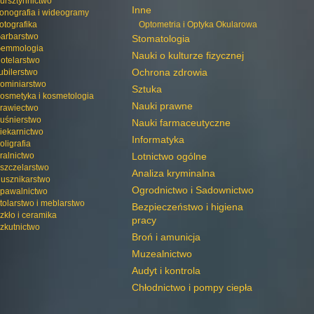
ursztynnictwo
Inne
onografia i wideogramy
otografika
Optometria i Optyka Okularowa
arbarstwo
Stomatologia
emmologia
Nauki o kulturze fizycznej
otelarstwo
Ochrona zdrowia
ubilerstwo
ominiarstwo
Sztuka
osmetyka i kosmetologia
Nauki prawne
rawiectwo
uśnierstwo
Nauki farmaceutyczne
iekarnictwo
Informatyka
oligrafia
ralnictwo
Lotnictwo ogólne
szczelarstwo
Analiza kryminalna
usznikarstwo
Ogrodnictwo i Sadownictwo
pawalnictwo
tolarstwo i meblarstwo
Bezpieczeństwo i higiena
zkło i ceramika
pracy
zkutnictwo
Broń i amunicja
Muzealnictwo
Audyt i kontrola
Chłodnictwo i pompy ciepła