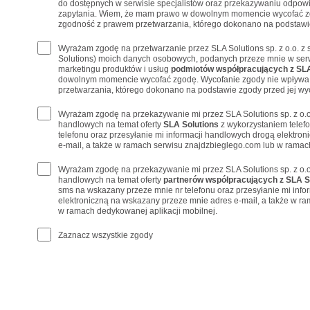
do dostępnych w serwisie specjalistów oraz przekazywaniu odpowi
zapytania. Wiem, że mam prawo w dowolnym momencie wycofać z
zgodność z prawem przetwarzania, którego dokonano na podstawie
Wyrażam zgodę na przetwarzanie przez SLA Solutions sp. z o.o. z 
Solutions) moich danych osobowych, podanych przeze mnie w serw
marketingu produktów i usług
podmiotów współpracujących z SLA
dowolnym momencie wycofać zgodę. Wycofanie zgody nie wpływa
przetwarzania, którego dokonano na podstawie zgody przed jej wy
Wyrażam zgodę na przekazywanie mi przez SLA Solutions sp. z o.o
handlowych na temat oferty
SLA Solutions
z wykorzystaniem telef
telefonu oraz przesyłanie mi informacji handlowych drogą elektro
e-mail, a także w ramach serwisu znajdzbieglego.com lub w ramach
Wyrażam zgodę na przekazywanie mi przez SLA Solutions sp. z o.o
handlowych na temat oferty
partnerów współpracujących z SLA S
sms na wskazany przeze mnie nr telefonu oraz przesyłanie mi inf
elektroniczną na wskazany przeze mnie adres e-mail, a także w r
w ramach dedykowanej aplikacji mobilnej.
Zaznacz wszystkie zgody