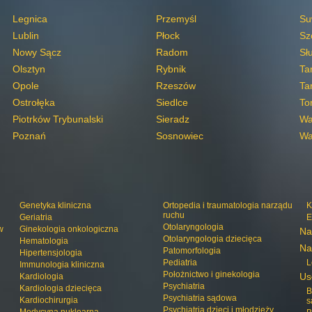
Legnica
Przemyśl
Su
Lublin
Płock
Sz
Nowy Sącz
Radom
Sł
Olsztyn
Rybnik
Ta
Opole
Rzeszów
Ta
Ostrołęka
Siedlce
To
Piotrków Trybunalski
Sieradz
Wa
Poznań
Sosnowiec
Wa
Genetyka kliniczna
Ortopedia i traumatologia narządu
K
ruchu
Geriatria
E
Otolaryngologia
w
Ginekologia onkologiczna
Na
Otolaryngologia dziecięca
Hematologia
Na
Patomorfologia
Hipertensjologia
Pediatria
L
Immunologia kliniczna
Położnictwo i ginekologia
Us
Kardiologia
Psychiatria
Kardiologia dziecięca
B
Psychiatria sądowa
Kardiochirurgia
s
Psychiatria dzieci i młodzieży