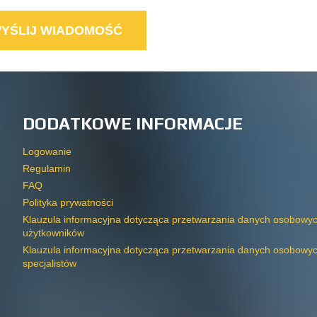
DODATKOWE INFORMACJE
Logowanie
Regulamin
FAQ
Polityka prywatności
Klauzula informacyjna dotycząca przetwarzania danych osobowy
użytkowników
Klauzula informacyjna dotycząca przetwarzania danych osobowy
specjalistów