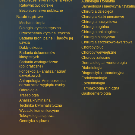
Bezpieczeństwo i Higiena Pracy
Audiologia i foniatria
Ratownictwo górskie
Balneologia i medycyna fizykaln
Bezpieczeństwo publiczne
Chirurgia dziecięca
Nauki sądowe
Chirurgia klatki piersiowej
Chirurgia naczyniowa
Mechanoskopia
Chirurgia ogólna
Biologia kryminalistyczna
Chirurgia onkologiczna
Fizykochemia kryminalistyczna
Chirurgia plastyczna
Badania broni palnej i śladów jej
Chirurgia szczękowo-twarzowa
użycia
Choroby płuc
Daktyloskopia
Choroby wewnętrzne
Badania dokumentów
klasycznych
Choroby zakaźne
Badania wariograficzne
Dermatologia i wenerologia
(poligraficzne)
Diabetologia
Fonoskopia - analiza nagrań
Diagnostyka laboratoryjna
dźwiękowych
Endokrynologia
Antropologia, Antroposkopia -
Epidemiologia
odtwarzanie wyglądu osoby
Farmakologia kliniczna
Odorologia
Gastroenterologia
Traseologia
Analiza kryminalna
Technika kryminalistyczna
Wypadki komunikacyjne
Toksykologia sądowa
Genetyka sądowa