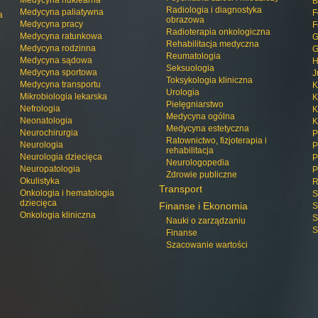
Medycyna nuklearna
B
Radiologia i diagnostyka
Medycyna paliatywna
F
a
obrazowa
Medycyna pracy
F
Radioterapia onkologiczna
Medycyna ratunkowa
G
Rehabilitacja medyczna
Medycyna rodzinna
G
Reumatologia
Medycyna sądowa
H
Seksuologia
Medycyna sportowa
J
Toksykologia kliniczna
Medycyna transportu
K
Urologia
Mikrobiologia lekarska
K
Pielęgniarstwo
Nefrologia
K
Medycyna ogólna
Neonatologia
K
Medycyna estetyczna
Neurochirurgia
P
Ratownictwo, fizjoterapia i
Neurologia
P
rehabilitacja
Neurologia dziecięca
P
Neurologopedia
Neuropatologia
P
Zdrowie publiczne
Okulistyka
R
Transport
Onkologia i hematologia
S
dziecięca
Finanse i Ekonomia
S
Onkologia kliniczna
S
Nauki o zarządzaniu
S
Finanse
Szacowanie wartości