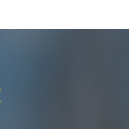
ch
ch