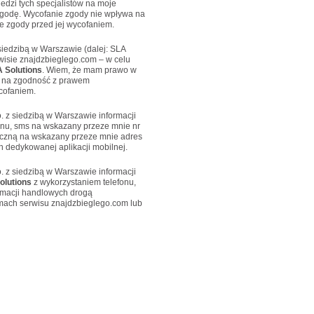
edzi tych specjalistów na moje
godę. Wycofanie zgody nie wpływa na
 zgody przed jej wycofaniem.
siedzibą w Warszawie (dalej: SLA
isie znajdzbieglego.com – w celu
 Solutions
. Wiem, że mam prawo w
 na zgodność z prawem
cofaniem.
. z siedzibą w Warszawie informacji
onu, sms na wskazany przeze mnie nr
niczną na wskazany przeze mnie adres
 dedykowanej aplikacji mobilnej.
. z siedzibą w Warszawie informacji
olutions
z wykorzystaniem telefonu,
ormacji handlowych drogą
amach serwisu znajdzbieglego.com lub