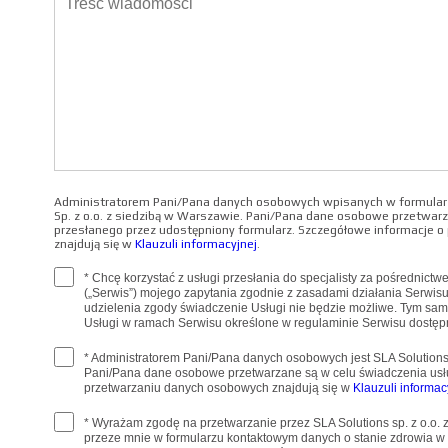
Administratorem Pani/Pana danych osobowych wpisanych w formularz
Sp. z o.o. z siedzibą w Warszawie. Pani/Pana dane osobowe przetwarz
przesłanego przez udostępniony formularz. Szczegółowe informacje 
znajdują się w
Klauzuli informacyjnej
.
* Chcę korzystać z usługi przesłania do specjalisty za pośrednict
(„Serwis”) mojego zapytania zgodnie z zasadami działania Serwis
udzielenia zgody świadczenie Usługi nie będzie możliwe. Tym sa
Usługi w ramach Serwisu określone w regulaminie Serwisu dostę
* Administratorem Pani/Pana danych osobowych jest SLA Solutions 
Pani/Pana dane osobowe przetwarzane są w celu świadczenia usł
przetwarzaniu danych osobowych znajdują się w
Klauzuli informac
* Wyrażam zgodę na przetwarzanie przez SLA Solutions sp. z o.o.
przeze mnie w formularzu kontaktowym danych o stanie zdrowia w