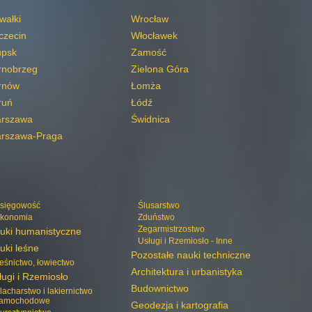
wałki
Wrocław
czecin
Włocławek
upsk
Zamość
rnobrzeg
Zielona Góra
rnów
Łomża
ruń
Łódź
rszawa
Świdnica
rszawa-Praga
sięgowość
Ślusarstwo
konomia
Zduństwo
Zegarmistrzostwo
uki humanistyczne
Usługi i Rzemiosło - Inne
uki leśne
Pozostałe nauki techniczne
eśnictwo, łowiectwo
Architektura i urbanistyka
ługi i Rzemiosło
Budownictwo
lacharstwo i lakiernictwo
amochodowe
Geodezja i kartografia