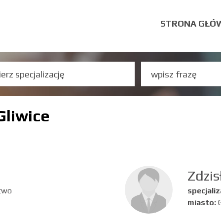
STRONA GŁÓ
Gliwice
Zdzis
stwo
specjaliz
miasto: