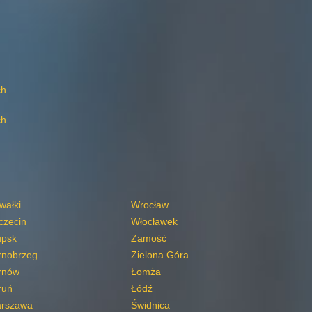
ch
ch
wałki
Wrocław
czecin
Włocławek
upsk
Zamość
rnobrzeg
Zielona Góra
rnów
Łomża
ruń
Łódź
rszawa
Świdnica