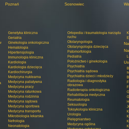
Poznań
Sosnowiec
Wa
Genetyka kliniczna
Ortopedia i traumatologia narządu
K
ruchu
Geriatria
E
Otolaryngologia
w
Ginekologia onkologiczna
Na
Otolaryngologia dziecięca
Hematologia
Na
Patomorfologia
Hipertensjologia
Pediatria
L
Immunologia kliniczna
Położnictwo i ginekologia
Us
Kardiologia
Psychiatria
Kardiologia dziecięca
B
Psychiatria sądowa
Kardiochirurgia
s
Psychiatria dzieci i młodzieży
Medycyna nuklearna
B
Radiologia i diagnostyka
Medycyna paliatywna
F
a
obrazowa
Medycyna pracy
F
Radioterapia onkologiczna
Medycyna ratunkowa
G
Rehabilitacja medyczna
Medycyna rodzinna
G
Reumatologia
Medycyna sądowa
H
Seksuologia
Medycyna sportowa
J
Toksykologia kliniczna
Medycyna transportu
K
Urologia
Mikrobiologia lekarska
K
Pielęgniarstwo
Nefrologia
K
Medycyna ogólna
Neonatologia
K
Medycyna estetyczna