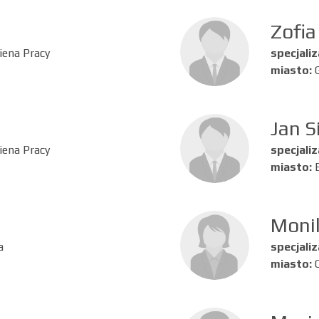
Zofi
iena Pracy
specjaliz
miasto:
Jan S
iena Pracy
specjaliz
miasto:
Moni
a
specjaliz
miasto: