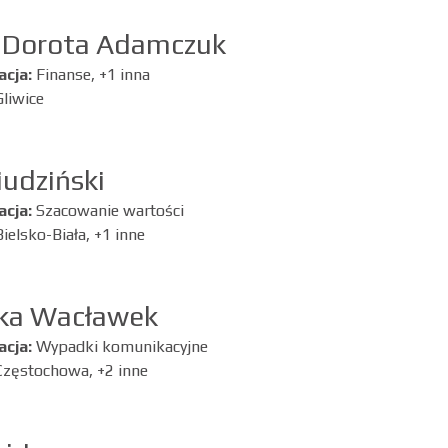
a Dorota Adamczuk
acja:
Finanse, +1 inna
Gliwice
iudziński
acja:
Szacowanie wartości
Bielsko-Biała, +1 inne
ka Wacławek
acja:
Wypadki komunikacyjne
Częstochowa, +2 inne