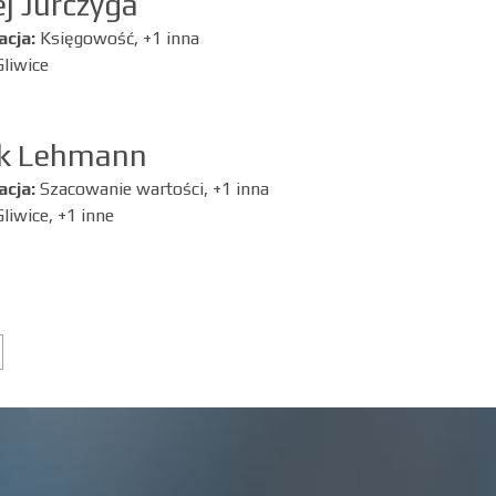
j Jurczyga
acja:
Księgowość, +1 inna
Gliwice
k Lehmann
acja:
Szacowanie wartości, +1 inna
Gliwice, +1 inne