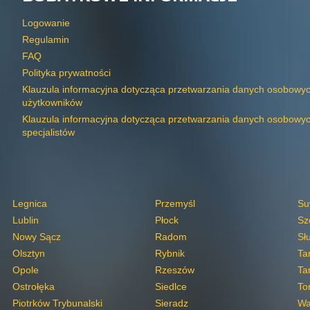
Logowanie
Regulamin
FAQ
Polityka prywatności
Klauzula informacyjna dotycząca przetwarzania danych osobowy
użytkowników
Klauzula informacyjna dotycząca przetwarzania danych osobowy
specjalistów
Legnica
Przemyśl
Su
Lublin
Płock
Sz
Nowy Sącz
Radom
Sł
Olsztyn
Rybnik
Ta
Opole
Rzeszów
Ta
Ostrołęka
Siedlce
To
Piotrków Trybunalski
Sieradz
Wa