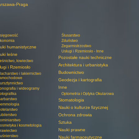
rszawa-Praga
sięgowość
Ślusarstwo
konomia
Zduństwo
Zegarmistrzostwo
uki humanistyczne
Usługi i Rzemiosło - Inne
uki leśne
Pozostałe nauki techniczne
eśnictwo, łowiectwo
Architektura i urbanistyka
ługi i Rzemiosło
Budownictwo
lacharstwo i lakiernictwo
amochodowe
Geodezja i kartografia
ursztynnictwo
Inne
onografia i wideogramy
otografika
Optometria i Optyka Okularowa
arbarstwo
Stomatologia
emmologia
Nauki o kulturze fizycznej
otelarstwo
Ochrona zdrowia
ubilerstwo
ominiarstwo
Sztuka
osmetyka i kosmetologia
Nauki prawne
rawiectwo
uśnierstwo
Nauki farmaceutyczne