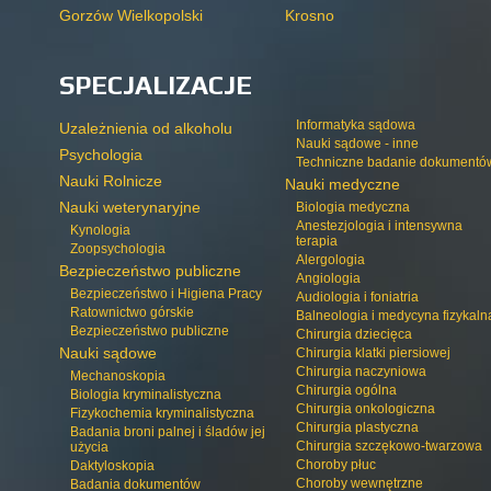
Gorzów Wielkopolski
Krosno
SPECJALIZACJE
Informatyka sądowa
Uzależnienia od alkoholu
Nauki sądowe - inne
Psychologia
Techniczne badanie dokumentó
Nauki Rolnicze
Nauki medyczne
Nauki weterynaryjne
Biologia medyczna
Anestezjologia i intensywna
Kynologia
terapia
Zoopsychologia
Alergologia
Bezpieczeństwo publiczne
Angiologia
Bezpieczeństwo i Higiena Pracy
Audiologia i foniatria
Ratownictwo górskie
Balneologia i medycyna fizykaln
Bezpieczeństwo publiczne
Chirurgia dziecięca
Nauki sądowe
Chirurgia klatki piersiowej
Chirurgia naczyniowa
Mechanoskopia
Chirurgia ogólna
Biologia kryminalistyczna
Chirurgia onkologiczna
Fizykochemia kryminalistyczna
Chirurgia plastyczna
Badania broni palnej i śladów jej
Chirurgia szczękowo-twarzowa
użycia
Choroby płuc
Daktyloskopia
Choroby wewnętrzne
Badania dokumentów