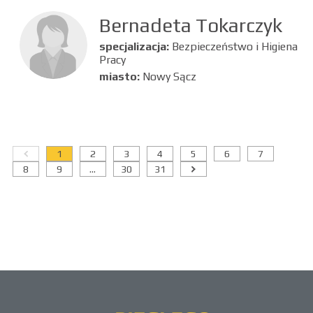
Bernadeta Tokarczyk
specjalizacja:
Bezpieczeństwo i Higiena
Pracy
miasto:
Nowy Sącz
1
2
3
4
5
6
7
8
9
...
30
31