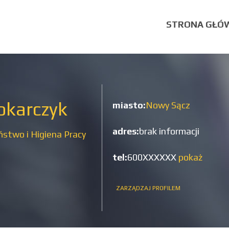
STRONA GŁÓ
okarczyk
miasto:
Nowy Sącz
adres:
brak informacji
stwo i Higiena Pracy
tel:
600XXXXXX
pokaż
ZARZĄDZAJ PROFILEM