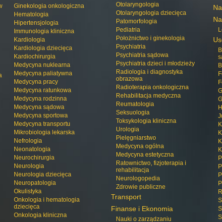
Otolaryngologia
w
Ginekologia onkologiczna
Na
Otolaryngologia dziecięca
Hematologia
Na
Patomorfologia
Hipertensjologia
Pediatria
L
Immunologia kliniczna
Położnictwo i ginekologia
Us
Kardiologia
Psychiatria
Kardiologia dziecięca
B
Psychiatria sądowa
Kardiochirurgia
s
Psychiatria dzieci i młodzieży
Medycyna nuklearna
B
Radiologia i diagnostyka
Medycyna paliatywna
F
a
obrazowa
Medycyna pracy
F
Radioterapia onkologiczna
Medycyna ratunkowa
G
Rehabilitacja medyczna
Medycyna rodzinna
G
Reumatologia
Medycyna sądowa
H
Seksuologia
Medycyna sportowa
J
Toksykologia kliniczna
Medycyna transportu
K
Urologia
Mikrobiologia lekarska
K
Pielęgniarstwo
Nefrologia
K
Medycyna ogólna
Neonatologia
K
Medycyna estetyczna
Neurochirurgia
P
Ratownictwo, fizjoterapia i
Neurologia
P
rehabilitacja
Neurologia dziecięca
P
Neurologopedia
Neuropatologia
P
Zdrowie publiczne
Okulistyka
R
Transport
Onkologia i hematologia
S
dziecięca
Finanse i Ekonomia
S
Onkologia kliniczna
S
Nauki o zarządzaniu