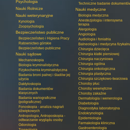
Psychologia
Techniczne badanie dokumentó
Nauki Rolnicze
Nauki medyczne
Nauki weterynaryjne
Biologia medyczna
Anestezjologia i intensywna
Kynologia
terapia
Zoopsychologia
Alergologia
Bezpieczeństwo publiczne
Angiologia
Bezpieczeństwo i Higiena Pracy
Audiologia i foniatria
Ratownictwo górskie
Balneologia i medycyna fizykaln
Bezpieczeństwo publiczne
Chirurgia dziecięca
Nauki sądowe
Chirurgia klatki piersiowej
Chirurgia naczyniowa
Mechanoskopia
Chirurgia ogólna
Biologia kryminalistyczna
Chirurgia onkologiczna
Fizykochemia kryminalistyczna
Chirurgia plastyczna
Badania broni palnej i śladów jej
Chirurgia szczękowo-twarzowa
użycia
Choroby płuc
Daktyloskopia
Choroby wewnętrzne
Badania dokumentów
klasycznych
Choroby zakaźne
Badania wariograficzne
Dermatologia i wenerologia
(poligraficzne)
Diabetologia
Fonoskopia - analiza nagrań
Diagnostyka laboratoryjna
dźwiękowych
Endokrynologia
Antropologia, Antroposkopia -
Epidemiologia
odtwarzanie wyglądu osoby
Farmakologia kliniczna
Odorologia
Gastroenterologia
Traseologia