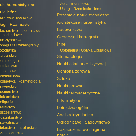
Zegarmistrzostwo
uki humanistyczne
Usługi i Rzemiosło - Inne
uki leśne
Pozostałe nauki techniczne
eśnictwo, łowiectwo
Architektura i urbanistyka
ługi i Rzemiosło
Budownictwo
lacharstwo i lakiernictwo
amochodowe
Geodezja i kartografia
ursztynnictwo
Inne
onografia i wideogramy
otografika
Optometria i Optyka Okularowa
arbarstwo
Stomatologia
emmologia
Nauki o kulturze fizycznej
otelarstwo
Ochrona zdrowia
ubilerstwo
ominiarstwo
Sztuka
osmetyka i kosmetologia
Nauki prawne
rawiectwo
uśnierstwo
Nauki farmaceutyczne
iekarnictwo
Informatyka
oligrafia
ralnictwo
Lotnictwo ogólne
szczelarstwo
Analiza kryminalna
usznikarstwo
Ogrodnictwo i Sadownictwo
pawalnictwo
tolarstwo i meblarstwo
Bezpieczeństwo i higiena
zkło i ceramika
pracy