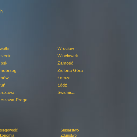
ch
wałki
Wrocław
czecin
Włocławek
upsk
Zamość
rnobrzeg
Zielona Góra
rnów
Łomża
ruń
Łódź
rszawa
Świdnica
rszawa-Praga
sięgowość
Ślusarstwo
konomia
Zduństwo