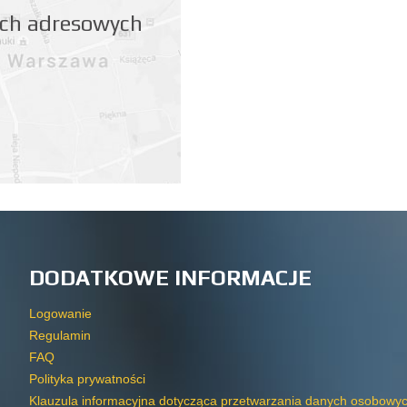
nych adresowych
DODATKOWE INFORMACJE
Logowanie
Regulamin
FAQ
Polityka prywatności
Klauzula informacyjna dotycząca przetwarzania danych osobowy