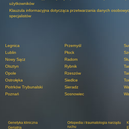
użytkowników
Klauzula informacyjna dotycząca przetwarzania danych osobowy
specjalistów
Legnica
Przemyśl
Su
Lublin
Płock
Sz
Nowy Sącz
Radom
Sł
Olsztyn
Rybnik
Ta
Opole
Rzeszów
Ta
Ostrołęka
Siedlce
To
Piotrków Trybunalski
Sieradz
Wa
Poznań
Sosnowiec
Wa
Genetyka kliniczna
Ortopedia i traumatologia narządu
K
ruchu
Geriatria
E