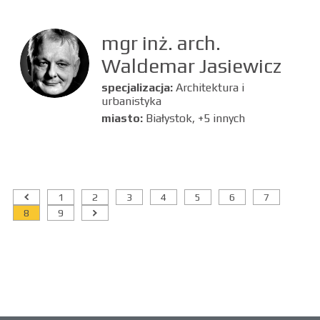
mgr inż. arch.
Waldemar Jasiewicz
specjalizacja:
Architektura i
urbanistyka
miasto:
Białystok, +5 innych
1
2
3
4
5
6
7
8
9