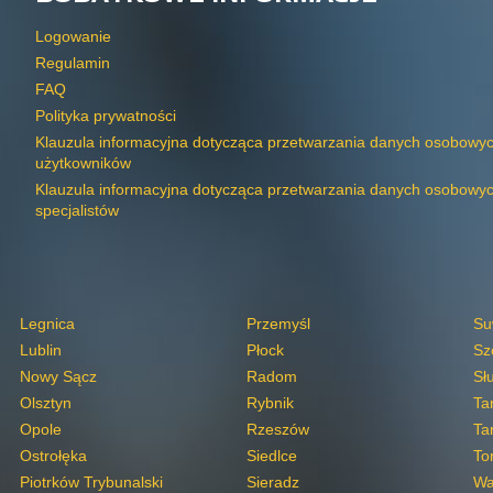
Logowanie
Regulamin
FAQ
Polityka prywatności
Klauzula informacyjna dotycząca przetwarzania danych osobowy
użytkowników
Klauzula informacyjna dotycząca przetwarzania danych osobowy
specjalistów
Legnica
Przemyśl
Su
Lublin
Płock
Sz
Nowy Sącz
Radom
Sł
Olsztyn
Rybnik
Ta
Opole
Rzeszów
Ta
Ostrołęka
Siedlce
To
Piotrków Trybunalski
Sieradz
Wa