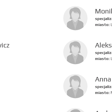
Moni
specjaliz
miasto:
icz
Alek
specjaliz
miasto:
Anna
specjaliz
miasto: