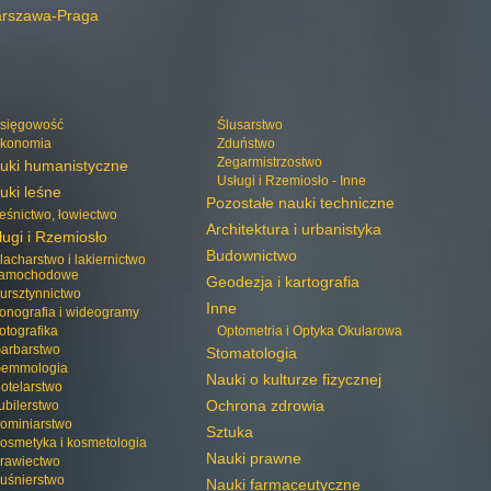
rszawa-Praga
sięgowość
Ślusarstwo
konomia
Zduństwo
Zegarmistrzostwo
uki humanistyczne
Usługi i Rzemiosło - Inne
uki leśne
Pozostałe nauki techniczne
eśnictwo, łowiectwo
Architektura i urbanistyka
ługi i Rzemiosło
Budownictwo
lacharstwo i lakiernictwo
amochodowe
Geodezja i kartografia
ursztynnictwo
Inne
onografia i wideogramy
otografika
Optometria i Optyka Okularowa
arbarstwo
Stomatologia
emmologia
Nauki o kulturze fizycznej
otelarstwo
Ochrona zdrowia
ubilerstwo
ominiarstwo
Sztuka
osmetyka i kosmetologia
Nauki prawne
rawiectwo
uśnierstwo
Nauki farmaceutyczne