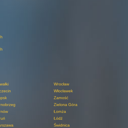
ch
ch
wałki
Wrocław
czecin
Włocławek
upsk
Zamość
rnobrzeg
Zielona Góra
rnów
Łomża
ruń
Łódź
rszawa
Świdnica