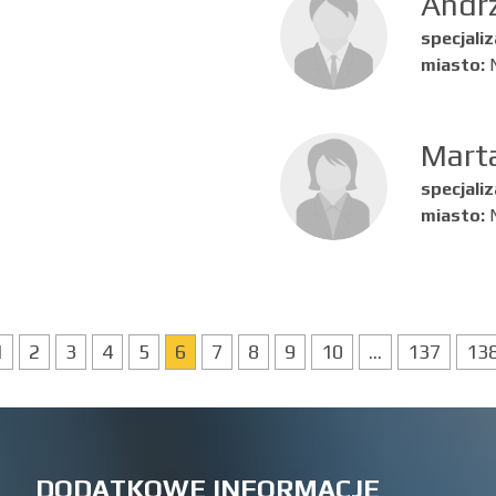
Andrz
specjaliz
miasto:
Mart
specjaliz
miasto:
1
2
3
4
5
6
7
8
9
10
...
137
13
DODATKOWE INFORMACJE