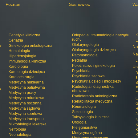
Poznań
Sosnowiec
Wa
Genetyka kliniczna
Ortopedia i traumatologia narządu
K
ruchu
Geriatria
E
Otolaryngologia
w
Ginekologia onkologiczna
Na
Otolaryngologia dziecięca
Hematologia
Na
Patomorfologia
Hipertensjologia
Pediatria
L
Immunologia kliniczna
Położnictwo i ginekologia
Us
Kardiologia
Psychiatria
Kardiologia dziecięca
B
Psychiatria sądowa
Kardiochirurgia
s
Psychiatria dzieci i młodzieży
Medycyna nuklearna
B
Radiologia i diagnostyka
Medycyna paliatywna
F
a
obrazowa
Medycyna pracy
F
Radioterapia onkologiczna
Medycyna ratunkowa
G
Rehabilitacja medyczna
Medycyna rodzinna
G
Reumatologia
Medycyna sądowa
H
Seksuologia
Medycyna sportowa
J
Toksykologia kliniczna
Medycyna transportu
K
Urologia
Mikrobiologia lekarska
K
Pielęgniarstwo
Nefrologia
K
Medycyna ogólna
Neonatologia
K
Medycyna estetyczna