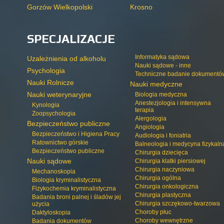
Gorzów Wielkopolski
Krosno
SPECJALIZACJE
Informatyka sądowa
Uzależnienia od alkoholu
Nauki sądowe - inne
Psychologia
Techniczne badanie dokumentó
Nauki Rolnicze
Nauki medyczne
Nauki weterynaryjne
Biologia medyczna
Anestezjologia i intensywna
Kynologia
terapia
Zoopsychologia
Alergologia
Bezpieczeństwo publiczne
Angiologia
Bezpieczeństwo i Higiena Pracy
Audiologia i foniatria
Ratownictwo górskie
Balneologia i medycyna fizykaln
Bezpieczeństwo publiczne
Chirurgia dziecięca
Nauki sądowe
Chirurgia klatki piersiowej
Chirurgia naczyniowa
Mechanoskopia
Chirurgia ogólna
Biologia kryminalistyczna
Chirurgia onkologiczna
Fizykochemia kryminalistyczna
Chirurgia plastyczna
Badania broni palnej i śladów jej
Chirurgia szczękowo-twarzowa
użycia
Choroby płuc
Daktyloskopia
Choroby wewnętrzne
Badania dokumentów