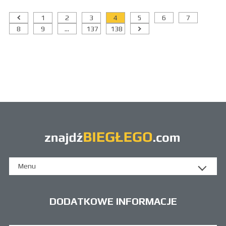
1
2
3
4
5
6
7
8
9
...
137
138
Menu
DODATKOWE INFORMACJE