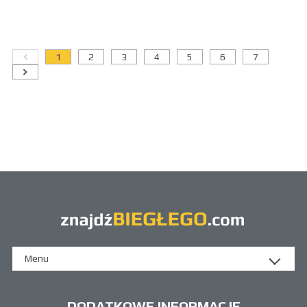
1
2
3
4
5
6
7
Menu
DODATKOWE INFORMACJE