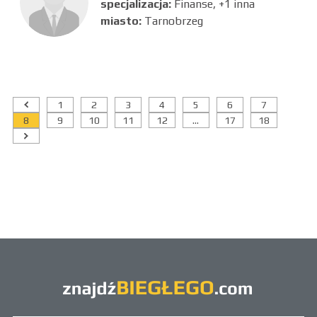
specjalizacja:
Finanse, +1 inna
miasto:
Tarnobrzeg
1
2
3
4
5
6
7
8
9
10
11
12
...
17
18