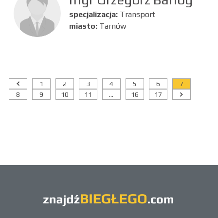
specjalizacja:
Transport
miasto:
Tarnów
1
2
3
4
5
6
7
8
9
10
11
...
16
17