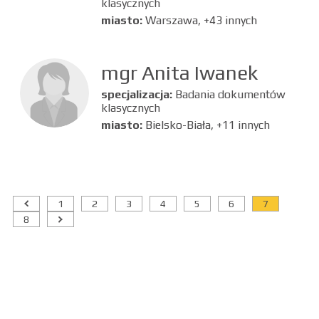
klasycznych
miasto:
Warszawa, +43 innych
mgr Anita Iwanek
specjalizacja:
Badania dokumentów
klasycznych
miasto:
Bielsko-Biała, +11 innych
1
2
3
4
5
6
7
8