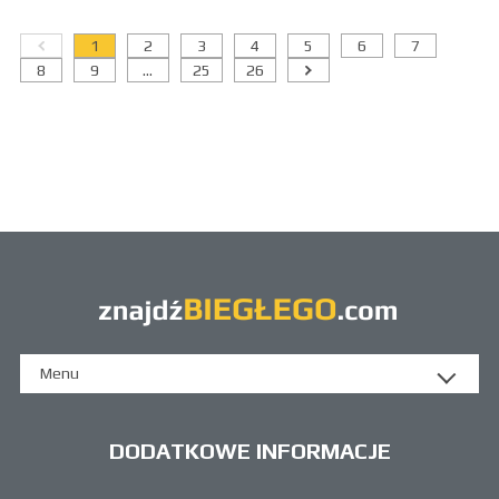
1
2
3
4
5
6
7
8
9
...
25
26
Menu
DODATKOWE INFORMACJE