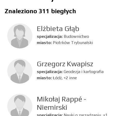
Znaleziono 311 biegłych
Elżbieta Głąb
specjalizacja:
Budownictwo
miasto:
Piotrków Trybunalski
Grzegorz Kwapisz
specjalizacja:
Geodezja i kartografia
miasto:
Łódź, +2 inne
Mikołaj Rappé -
Niemirski
specjalizacja:
Nauki o zarządzaniu, +1