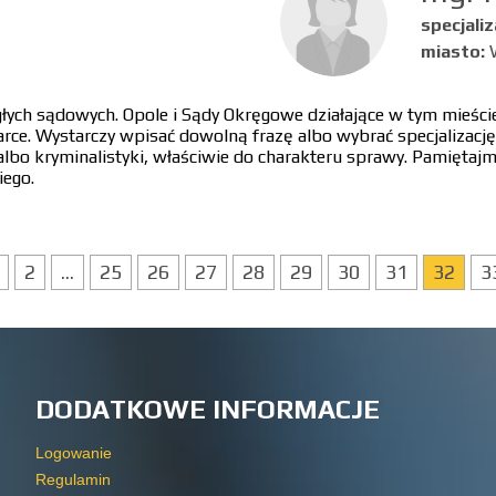
specjaliz
miasto:
egłych sądowych. Opole i Sądy Okręgowe działające w tym mieśc
arce. Wystarczy wpisać dowolną frazę albo wybrać specjalizacj
albo kryminalistyki, właściwie do charakteru sprawy. Pamiętajmy
iego.
2
...
25
26
27
28
29
30
31
32
3
DODATKOWE INFORMACJE
Logowanie
Regulamin