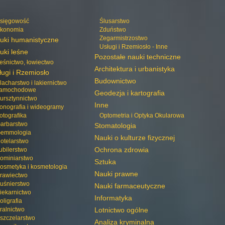
sięgowość
Ślusarstwo
konomia
Zduństwo
Zegarmistrzostwo
uki humanistyczne
Usługi i Rzemiosło - Inne
uki leśne
Pozostałe nauki techniczne
eśnictwo, łowiectwo
Architektura i urbanistyka
ługi i Rzemiosło
Budownictwo
lacharstwo i lakiernictwo
amochodowe
Geodezja i kartografia
ursztynnictwo
Inne
onografia i wideogramy
otografika
Optometria i Optyka Okularowa
arbarstwo
Stomatologia
emmologia
Nauki o kulturze fizycznej
otelarstwo
Ochrona zdrowia
ubilerstwo
ominiarstwo
Sztuka
osmetyka i kosmetologia
Nauki prawne
rawiectwo
uśnierstwo
Nauki farmaceutyczne
iekarnictwo
Informatyka
oligrafia
ralnictwo
Lotnictwo ogólne
szczelarstwo
Analiza kryminalna