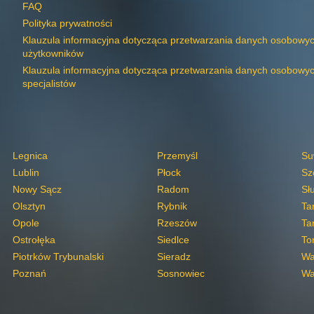
FAQ
Polityka prywatności
Klauzula informacyjna dotycząca przetwarzania danych osobowy
użytkowników
Klauzula informacyjna dotycząca przetwarzania danych osobowy
specjalistów
Legnica
Przemyśl
Su
Lublin
Płock
Sz
Nowy Sącz
Radom
Sł
Olsztyn
Rybnik
Ta
Opole
Rzeszów
Ta
Ostrołęka
Siedlce
To
Piotrków Trybunalski
Sieradz
Wa
Poznań
Sosnowiec
Wa