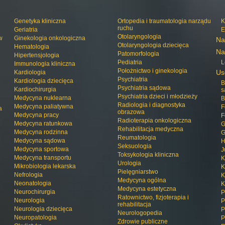
Genetyka kliniczna
Ortopedia i traumatologia narządu
K
ruchu
Geriatria
E
Otolaryngologia
w
Ginekologia onkologiczna
Na
Otolaryngologia dziecięca
Hematologia
Na
Patomorfologia
Hipertensjologia
Pediatria
L
Immunologia kliniczna
Położnictwo i ginekologia
Us
Kardiologia
Psychiatria
Kardiologia dziecięca
B
Psychiatria sądowa
Kardiochirurgia
s
Psychiatria dzieci i młodzieży
Medycyna nuklearna
B
Radiologia i diagnostyka
Medycyna paliatywna
F
a
obrazowa
Medycyna pracy
F
Radioterapia onkologiczna
Medycyna ratunkowa
G
Rehabilitacja medyczna
Medycyna rodzinna
G
Reumatologia
Medycyna sądowa
H
Seksuologia
Medycyna sportowa
J
Toksykologia kliniczna
Medycyna transportu
K
Urologia
Mikrobiologia lekarska
K
Pielęgniarstwo
Nefrologia
K
Medycyna ogólna
Neonatologia
K
Medycyna estetyczna
Neurochirurgia
P
Ratownictwo, fizjoterapia i
Neurologia
P
rehabilitacja
Neurologia dziecięca
P
Neurologopedia
Neuropatologia
P
Zdrowie publiczne