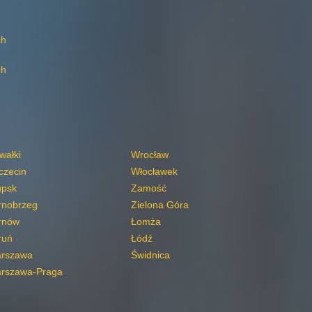
ch
ch
wałki
Wrocław
czecin
Włocławek
upsk
Zamość
rnobrzeg
Zielona Góra
rnów
Łomża
ruń
Łódź
rszawa
Świdnica
rszawa-Praga