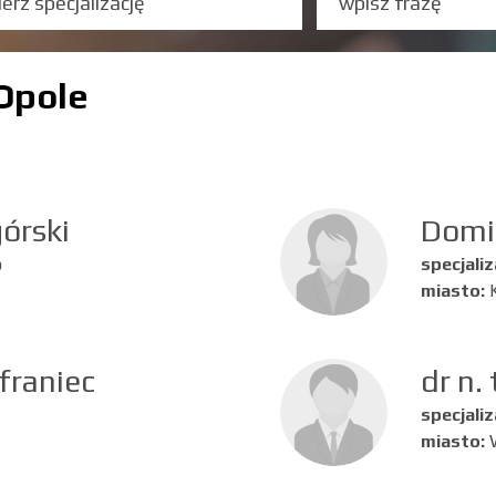
 Opole
órski
Domi
o
specjaliz
miasto:
franiec
dr n.
specjaliz
miasto: