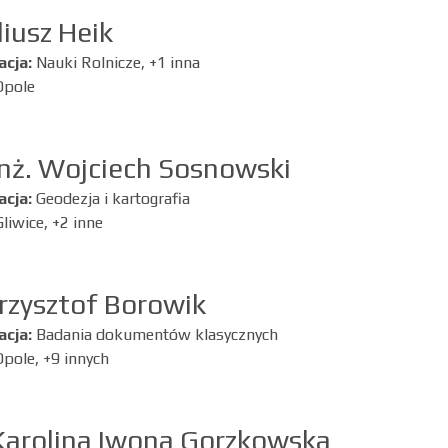
iusz Heik
acja:
Nauki Rolnicze, +1 inna
Opole
nż. Wojciech Sosnowski
acja:
Geodezja i kartografia
Gliwice, +2 inne
Krzysztof Borowik
acja:
Badania dokumentów klasycznych
Opole, +9 innych
Karolina Iwona Gorzkowska