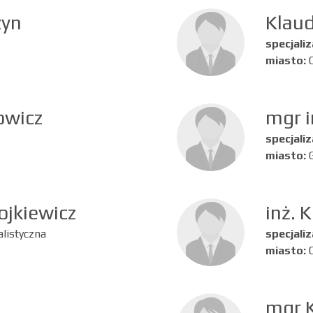
zyn
Klaud
specjaliz
miasto:
owicz
mgr i
specjaliz
miasto:
ojkiewicz
inż. 
listyczna
specjaliz
miasto:
mgr 