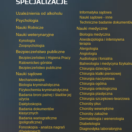
SPECJALIZACJE
Informatyka sądowa
Uzależnienia od alkoholu
Nauki sądowe - inne
Psychologia
Techniczne badanie dokumentó
Nauki Rolnicze
Nauki medyczne
Nauki weterynaryjne
Biologia medyczna
Anestezjologia i intensywna
Kynologia
terapia
Zoopsychologia
Alergologia
Bezpieczeństwo publiczne
Angiologia
Bezpieczeństwo i Higiena Pracy
Audiologia i foniatria
Ratownictwo górskie
Balneologia i medycyna fizykaln
Bezpieczeństwo publiczne
Chirurgia dziecięca
Nauki sądowe
Chirurgia klatki piersiowej
Chirurgia naczyniowa
Mechanoskopia
Chirurgia ogólna
Biologia kryminalistyczna
Chirurgia onkologiczna
Fizykochemia kryminalistyczna
Chirurgia plastyczna
Badania broni palnej i śladów jej
Chirurgia szczękowo-twarzowa
użycia
Choroby płuc
Daktyloskopia
Choroby wewnętrzne
Badania dokumentów
klasycznych
Choroby zakaźne
Badania wariograficzne
Dermatologia i wenerologia
(poligraficzne)
Diabetologia
Fonoskopia - analiza nagrań
Diagnostyka laboratoryjna
dźwiękowych