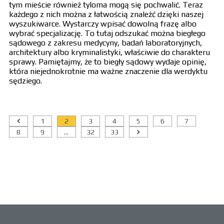
tym mieście również tyloma mogą się pochwalić. Teraz
każdego z nich można z łatwością znaleźć dzięki naszej
wyszukiwarce. Wystarczy wpisać dowolną frazę albo
wybrać specjalizację. To tutaj odszukać można biegłego
sądowego z zakresu medycyny, badań laboratoryjnych,
architektury albo kryminalistyki, właściwie do charakteru
sprawy. Pamiętajmy, że to biegły sądowy wydaje opinię,
która niejednokrotnie ma ważne znaczenie dla werdyktu
sędziego.
1
2
3
4
5
6
7
8
9
...
32
33