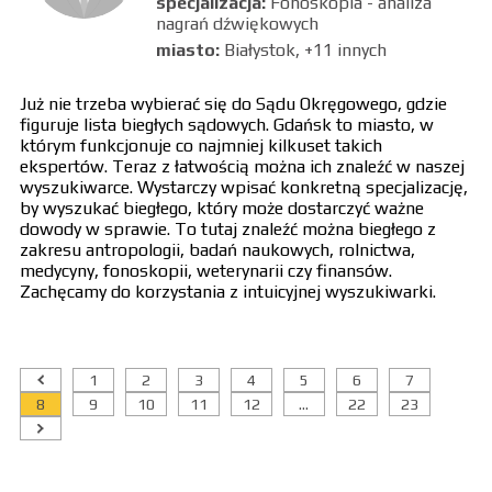
specjalizacja:
Fonoskopia - analiza
nagrań dźwiękowych
miasto:
Białystok, +11 innych
Już nie trzeba wybierać się do Sądu Okręgowego, gdzie
figuruje lista biegłych sądowych. Gdańsk to miasto, w
którym funkcjonuje co najmniej kilkuset takich
ekspertów. Teraz z łatwością można ich znaleźć w naszej
wyszukiwarce. Wystarczy wpisać konkretną specjalizację,
by wyszukać biegłego, który może dostarczyć ważne
dowody w sprawie. To tutaj znaleźć można biegłego z
zakresu antropologii, badań naukowych, rolnictwa,
medycyny, fonoskopii, weterynarii czy finansów.
Zachęcamy do korzystania z intuicyjnej wyszukiwarki.
1
2
3
4
5
6
7
8
9
10
11
12
...
22
23