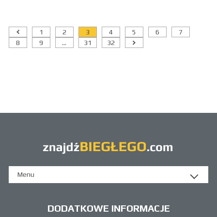
1
2
3
4
5
6
7
8
9
...
31
32
Menu
DODATKOWE INFORMACJE