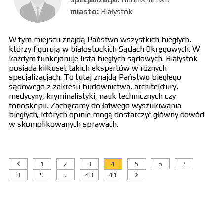
miasto:
Białystok
W tym miejscu znajdą Państwo wszystkich biegłych,
którzy figurują w białostockich Sądach Okręgowych. W
każdym funkcjonuje lista biegłych sądowych. Białystok
posiada kilkuset takich ekspertów w różnych
specjalizacjach. To tutaj znajdą Państwo biegłego
sądowego z zakresu budownictwa, architektury,
medycyny, kryminalistyki, nauk technicznych czy
fonoskopii. Zachęcamy do łatwego wyszukiwania
biegłych, których opinie mogą dostarczyć główny dowód
w skomplikowanych sprawach.
1
2
3
4
5
6
7
8
9
...
40
41