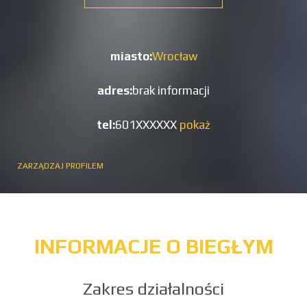
miasto:
Wrocław
adres:
brak informacji
tel:
601XXXXXX
pokaż
ZARZĄDZAJ PROFILEM
INFORMACJE O BIEGŁYM
Zakres działalności