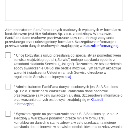
Administratorem Pani/Pana danych osobowych wpisanych w formularzu
kontaktowym jest SLA Solutions Sp. z o.o. z siedzibą w Warszawie.
Pani/Pana dane osobowe przetwarzane są w celu obsługi zapytania
przesłanego przez udostępniony formularz. Szczegółowe informacje o
przetwarzaniu danych osobowych znajdują się w
Klauzuli informacyjnej
.
* Chcę korzystać z usługi przesłania do specjalisty za pośrednictwem
serwisu znajdzbieglego.pl („Serwis”) mojego zapytania zgodnie z
zasadami działania Serwisu („Usługa”). Rozumiem, że bez udzielenia
zgody świadczenie Usługi nie będzie możliwe. Tym samym akceptuję
warunki świadczenia Usługi w ramach Serwisu określone w
regulaminie Serwisu dostępnym
tutaj.
* Administratorem Pani/Pana danych osobowych jest SLA Solutions
Sp. z o.o. z siedzibą w Warszawie. Pani/Pana dane osobowe
przetwarzane są w celu świadczenia usług. Szczegółowe informacje o
przetwarzaniu danych osobowych znajdują się w
Klauzuli
informacyjnej
.
* Wyrażam zgodę na przetwarzanie przez SLA Solutions sp. z o.o. z
siedzibą w Warszawie podanych przeze mnie w formularzu
kontaktowym danych o stanie zdrowia w celu przekazania mojego
zapytania do dostępnych w serwisie specjalistów oraz przekazywaniu