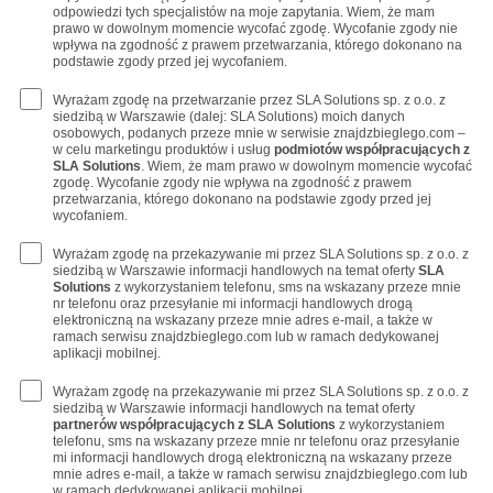
odpowiedzi tych specjalistów na moje zapytania. Wiem, że mam
prawo w dowolnym momencie wycofać zgodę. Wycofanie zgody nie
wpływa na zgodność z prawem przetwarzania, którego dokonano na
podstawie zgody przed jej wycofaniem.
Wyrażam zgodę na przetwarzanie przez SLA Solutions sp. z o.o. z
siedzibą w Warszawie (dalej: SLA Solutions) moich danych
osobowych, podanych przeze mnie w serwisie znajdzbieglego.com –
w celu marketingu produktów i usług
podmiotów współpracujących z
SLA Solutions
. Wiem, że mam prawo w dowolnym momencie wycofać
zgodę. Wycofanie zgody nie wpływa na zgodność z prawem
przetwarzania, którego dokonano na podstawie zgody przed jej
wycofaniem.
Wyrażam zgodę na przekazywanie mi przez SLA Solutions sp. z o.o. z
siedzibą w Warszawie informacji handlowych na temat oferty
SLA
Solutions
z wykorzystaniem telefonu, sms na wskazany przeze mnie
nr telefonu oraz przesyłanie mi informacji handlowych drogą
elektroniczną na wskazany przeze mnie adres e-mail, a także w
ramach serwisu znajdzbieglego.com lub w ramach dedykowanej
aplikacji mobilnej.
Wyrażam zgodę na przekazywanie mi przez SLA Solutions sp. z o.o. z
siedzibą w Warszawie informacji handlowych na temat oferty
partnerów współpracujących z SLA Solutions
z wykorzystaniem
telefonu, sms na wskazany przeze mnie nr telefonu oraz przesyłanie
mi informacji handlowych drogą elektroniczną na wskazany przeze
mnie adres e-mail, a także w ramach serwisu znajdzbieglego.com lub
w ramach dedykowanej aplikacji mobilnej.