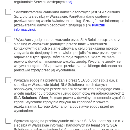
regulaminie Serwisu dostępnym
tutaj.
* Administratorem Pani/Pana danych osobowych jest SLA Solutions
Sp. z o.o. z siedzibą w Warszawie. Pani/Pana dane osobowe
przetwarzane są w celu świadczenia usług. Szczegółowe informacje o
przetwarzaniu danych osobowych znajdują się w
Klauzuli
informacyjnej
.
* Wyrażam zgodę na przetwarzanie przez SLA Solutions sp. z o.o. z
siedzibą w Warszawie podanych przeze mnie w formularzu
kontaktowym danych o stanie zdrowia w celu przekazania mojego
zapytania do dostępnych w serwisie specjalistów oraz przekazywaniu
odpowiedzi tych specjalistów na moje zapytania. Wiem, że mam
prawo w dowolnym momencie wycofać zgodę. Wycofanie zgody nie
wpływa na zgodność z prawem przetwarzania, którego dokonano na
podstawie zgody przed jej wycofaniem.
Wyrażam zgodę na przetwarzanie przez SLA Solutions sp. z o.o. z
siedzibą w Warszawie (dalej: SLA Solutions) moich danych
osobowych, podanych przeze mnie w serwisie znajdzbieglego.com –
w celu marketingu produktów i usług
podmiotów współpracujących z
SLA Solutions
. Wiem, że mam prawo w dowolnym momencie wycofać
zgodę. Wycofanie zgody nie wpływa na zgodność z prawem
przetwarzania, którego dokonano na podstawie zgody przed jej
wycofaniem.
Wyrażam zgodę na przekazywanie mi przez SLA Solutions sp. z o.o. z
siedzibą w Warszawie informacji handlowych na temat oferty
SLA
Solutions
z wykorzystaniem telefonu, sms na wskazany przeze mnie