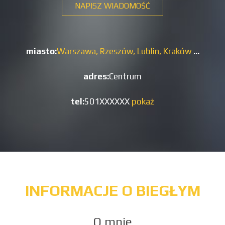
NAPISZ WIADOMOŚĆ
miasto:
Warszawa,
Rzeszów,
Lublin,
Kraków
...
adres:
Centrum
tel:
501XXXXXX
pokaż
INFORMACJE O BIEGŁYM
O mnie