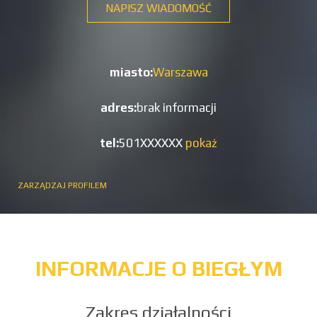
NAPISZ WIADOMOŚĆ
miasto:
Warszawa
adres:
brak informacji
tel:
501XXXXXX
pokaż
ZARZĄDZAJ PROFILEM
INFORMACJE O BIEGŁYM
Zakres działalności