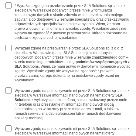
* Wyrażam zgodę na przetwarzanie przez SLA Solutions sp. z o.o. z
siedzibą w Warszawie podanych przeze mnie w formularzu
kontaktowym danych o stanie zdrowia w celu przekazania mojego
zapytania do dostępnych w serwisie specjalistów oraz przekazywaniu
odpowiedzi tych specjalistów na moje zapytania. Wiem, że mam
prawo w dowolnym momencie wycofać zgodę. Wycofanie zgody nie
wpływa na zgodność z prawem przetwarzania, którego dokonano na
podstawie zgody przed jej wycofaniem.
Wyrażam zgodę na przetwarzanie przez SLA Solutions sp. z o.o. z
siedzibą w Warszawie (dalej: SLA Solutions) moich danych
osobowych, podanych przeze mnie w serwisie znajdzbieglego.com –
w celu marketingu produktów i usług
podmiotów współpracujących z
SLA Solutions
. Wiem, że mam prawo w dowolnym momencie wycofać
zgodę. Wycofanie zgody nie wpływa na zgodność z prawem
przetwarzania, którego dokonano na podstawie zgody przed jej
wycofaniem.
Wyrażam zgodę na przekazywanie mi przez SLA Solutions sp. z o.o. z
siedzibą w Warszawie informacji handlowych na temat oferty
SLA
Solutions
z wykorzystaniem telefonu, sms na wskazany przeze mnie
nr telefonu oraz przesyłanie mi informacji handlowych drogą
elektroniczną na wskazany przeze mnie adres e-mail, a także w
ramach serwisu znajdzbieglego.com lub w ramach dedykowanej
aplikacji mobilnej.
Wyrażam zgodę na przekazywanie mi przez SLA Solutions sp. z o.o. z
siedzibą w Warszawie informacji handlowych na temat oferty