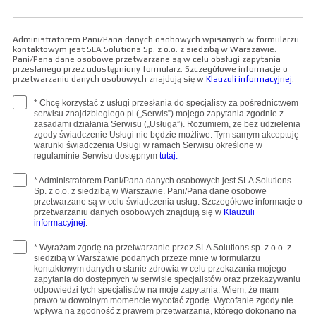
Administratorem Pani/Pana danych osobowych wpisanych w formularzu
kontaktowym jest SLA Solutions Sp. z o.o. z siedzibą w Warszawie.
Pani/Pana dane osobowe przetwarzane są w celu obsługi zapytania
przesłanego przez udostępniony formularz. Szczegółowe informacje o
przetwarzaniu danych osobowych znajdują się w
Klauzuli informacyjnej
.
* Chcę korzystać z usługi przesłania do specjalisty za pośrednictwem
serwisu znajdzbieglego.pl („Serwis”) mojego zapytania zgodnie z
zasadami działania Serwisu („Usługa”). Rozumiem, że bez udzielenia
zgody świadczenie Usługi nie będzie możliwe. Tym samym akceptuję
warunki świadczenia Usługi w ramach Serwisu określone w
regulaminie Serwisu dostępnym
tutaj.
* Administratorem Pani/Pana danych osobowych jest SLA Solutions
Sp. z o.o. z siedzibą w Warszawie. Pani/Pana dane osobowe
przetwarzane są w celu świadczenia usług. Szczegółowe informacje o
przetwarzaniu danych osobowych znajdują się w
Klauzuli
informacyjnej
.
* Wyrażam zgodę na przetwarzanie przez SLA Solutions sp. z o.o. z
siedzibą w Warszawie podanych przeze mnie w formularzu
kontaktowym danych o stanie zdrowia w celu przekazania mojego
zapytania do dostępnych w serwisie specjalistów oraz przekazywaniu
odpowiedzi tych specjalistów na moje zapytania. Wiem, że mam
prawo w dowolnym momencie wycofać zgodę. Wycofanie zgody nie
wpływa na zgodność z prawem przetwarzania, którego dokonano na