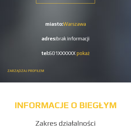
miasto:
Warszawa
adres:
brak informacji
tel:
601XXXXXX
pokaż
ZARZĄDZAJ PROFILEM
INFORMACJE O BIEGŁYM
Zakres działalności