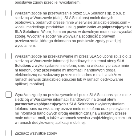
podstawie zgody przed jej wycofaniem.
Wyrażam zgodę na przetwarzanie przez SLA Solutions sp. z o.o. z
siedzibą w Warszawie (dalej: SLA Solutions) moich danych
osobowych, podanych przeze mnie w serwisie znajdzbieglego.com –
w celu marketingu produktów i usług
podmiotów współpracujących z
SLA Solutions
. Wiem, że mam prawo w dowolnym momencie wycofać
zgodę. Wycofanie zgody nie wpływa na zgodność z prawem
przetwarzania, którego dokonano na podstawie zgody przed jej
wycofaniem.
Wyrażam zgodę na przekazywanie mi przez SLA Solutions sp. z o.o. z
siedzibą w Warszawie informacji handlowych na temat oferty
SLA
Solutions
z wykorzystaniem telefonu, sms na wskazany przeze mnie
nr telefonu oraz przesyłanie mi informacji handlowych drogą
elektroniczną na wskazany przeze mnie adres e-mail, a także w
ramach serwisu znajdzbieglego.com lub w ramach dedykowanej
aplikacji mobilnej.
Wyrażam zgodę na przekazywanie mi przez SLA Solutions sp. z o.o. z
siedzibą w Warszawie informacji handlowych na temat oferty
partnerów współpracujących z SLA Solutions
z wykorzystaniem
telefonu, sms na wskazany przeze mnie nr telefonu oraz przesyłanie
mi informacji handlowych drogą elektroniczną na wskazany przeze
mnie adres e-mail, a także w ramach serwisu znajdzbieglego.com lub
w ramach dedykowanej aplikacji mobilnej.
Zaznacz wszystkie zgody