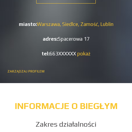
miasto:
Warszawa,
Siedlce,
Zamość,
Lublin
adres:
Spacerowa 17
tel:
663XXXXXX
pokaż
ZARZĄDZAJ PROFILEM
INFORMACJE O BIEGŁYM
Zakres działalności