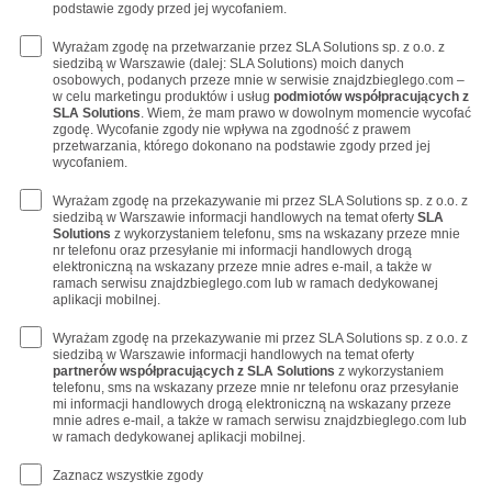
podstawie zgody przed jej wycofaniem.
Wyrażam zgodę na przetwarzanie przez SLA Solutions sp. z o.o. z
siedzibą w Warszawie (dalej: SLA Solutions) moich danych
osobowych, podanych przeze mnie w serwisie znajdzbieglego.com –
w celu marketingu produktów i usług
podmiotów współpracujących z
SLA Solutions
. Wiem, że mam prawo w dowolnym momencie wycofać
zgodę. Wycofanie zgody nie wpływa na zgodność z prawem
przetwarzania, którego dokonano na podstawie zgody przed jej
wycofaniem.
Wyrażam zgodę na przekazywanie mi przez SLA Solutions sp. z o.o. z
siedzibą w Warszawie informacji handlowych na temat oferty
SLA
Solutions
z wykorzystaniem telefonu, sms na wskazany przeze mnie
nr telefonu oraz przesyłanie mi informacji handlowych drogą
elektroniczną na wskazany przeze mnie adres e-mail, a także w
ramach serwisu znajdzbieglego.com lub w ramach dedykowanej
aplikacji mobilnej.
Wyrażam zgodę na przekazywanie mi przez SLA Solutions sp. z o.o. z
siedzibą w Warszawie informacji handlowych na temat oferty
partnerów współpracujących z SLA Solutions
z wykorzystaniem
telefonu, sms na wskazany przeze mnie nr telefonu oraz przesyłanie
mi informacji handlowych drogą elektroniczną na wskazany przeze
mnie adres e-mail, a także w ramach serwisu znajdzbieglego.com lub
w ramach dedykowanej aplikacji mobilnej.
Zaznacz wszystkie zgody