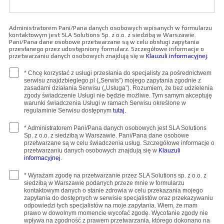
Administratorem Pani/Pana danych osobowych wpisanych w formularzu
kontaktowym jest SLA Solutions Sp. z o.o. z siedzibą w Warszawie.
Pani/Pana dane osobowe przetwarzane są w celu obsługi zapytania
przesłanego przez udostępniony formularz. Szczegółowe informacje o
przetwarzaniu danych osobowych znajdują się w
Klauzuli informacyjnej
.
* Chcę korzystać z usługi przesłania do specjalisty za pośrednictwem
serwisu znajdzbieglego.pl („Serwis”) mojego zapytania zgodnie z
zasadami działania Serwisu („Usługa”). Rozumiem, że bez udzielenia
zgody świadczenie Usługi nie będzie możliwe. Tym samym akceptuję
warunki świadczenia Usługi w ramach Serwisu określone w
regulaminie Serwisu dostępnym
tutaj.
* Administratorem Pani/Pana danych osobowych jest SLA Solutions
Sp. z o.o. z siedzibą w Warszawie. Pani/Pana dane osobowe
przetwarzane są w celu świadczenia usług. Szczegółowe informacje o
przetwarzaniu danych osobowych znajdują się w
Klauzuli
informacyjnej
.
* Wyrażam zgodę na przetwarzanie przez SLA Solutions sp. z o.o. z
siedzibą w Warszawie podanych przeze mnie w formularzu
kontaktowym danych o stanie zdrowia w celu przekazania mojego
zapytania do dostępnych w serwisie specjalistów oraz przekazywaniu
odpowiedzi tych specjalistów na moje zapytania. Wiem, że mam
prawo w dowolnym momencie wycofać zgodę. Wycofanie zgody nie
wpływa na zgodność z prawem przetwarzania, którego dokonano na