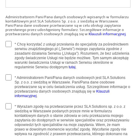
Administratorem Pani/Pana danych osobowych wpisanych w formularzu
kontaktowym jest SLA Solutions Sp. z o.o. z siedzibą w Warszawie.
Pani/Pana dane osobowe przetwarzane są w celu obsługi zapytania
przesłanego przez udostępniony formularz. Szczegółowe informacje o
przetwarzaniu danych osobowych znajdują się w
Klauzuli informacyjnej
.
* Chcę korzystać z usługi przesłania do specjalisty za pośrednictwem
serwisu znajdzbieglego.pl („Serwis”) mojego zapytania zgodnie z
zasadami działania Serwisu („Usługa”). Rozumiem, że bez udzielenia
zgody świadczenie Usługi nie będzie możliwe. Tym samym akceptuję
warunki świadczenia Usługi w ramach Serwisu określone w
regulaminie Serwisu dostępnym
tutaj.
* Administratorem Pani/Pana danych osobowych jest SLA Solutions
Sp. z o.o. z siedzibą w Warszawie. Pani/Pana dane osobowe
przetwarzane są w celu świadczenia usług. Szczegółowe informacje o
przetwarzaniu danych osobowych znajdują się w
Klauzuli
informacyjnej
.
* Wyrażam zgodę na przetwarzanie przez SLA Solutions sp. z o.o. z
siedzibą w Warszawie podanych przeze mnie w formularzu
kontaktowym danych o stanie zdrowia w celu przekazania mojego
zapytania do dostępnych w serwisie specjalistów oraz przekazywaniu
odpowiedzi tych specjalistów na moje zapytania. Wiem, że mam
prawo w dowolnym momencie wycofać zgodę. Wycofanie zgody nie
wpływa na zgodność z prawem przetwarzania, którego dokonano na