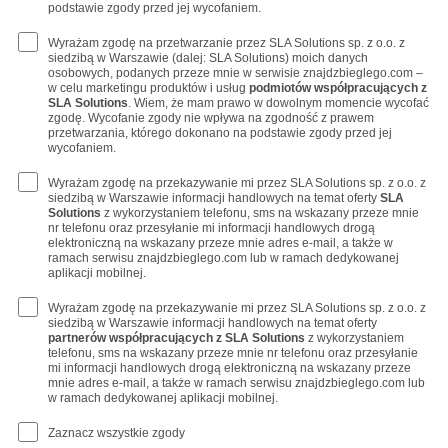
podstawie zgody przed jej wycofaniem.
Wyrażam zgodę na przetwarzanie przez SLA Solutions sp. z o.o. z
siedzibą w Warszawie (dalej: SLA Solutions) moich danych
osobowych, podanych przeze mnie w serwisie znajdzbieglego.com –
w celu marketingu produktów i usług
podmiotów współpracujących z
SLA Solutions
. Wiem, że mam prawo w dowolnym momencie wycofać
zgodę. Wycofanie zgody nie wpływa na zgodność z prawem
przetwarzania, którego dokonano na podstawie zgody przed jej
wycofaniem.
Wyrażam zgodę na przekazywanie mi przez SLA Solutions sp. z o.o. z
siedzibą w Warszawie informacji handlowych na temat oferty
SLA
Solutions
z wykorzystaniem telefonu, sms na wskazany przeze mnie
nr telefonu oraz przesyłanie mi informacji handlowych drogą
elektroniczną na wskazany przeze mnie adres e-mail, a także w
ramach serwisu znajdzbieglego.com lub w ramach dedykowanej
aplikacji mobilnej.
Wyrażam zgodę na przekazywanie mi przez SLA Solutions sp. z o.o. z
siedzibą w Warszawie informacji handlowych na temat oferty
partnerów współpracujących z SLA Solutions
z wykorzystaniem
telefonu, sms na wskazany przeze mnie nr telefonu oraz przesyłanie
mi informacji handlowych drogą elektroniczną na wskazany przeze
mnie adres e-mail, a także w ramach serwisu znajdzbieglego.com lub
w ramach dedykowanej aplikacji mobilnej.
Zaznacz wszystkie zgody