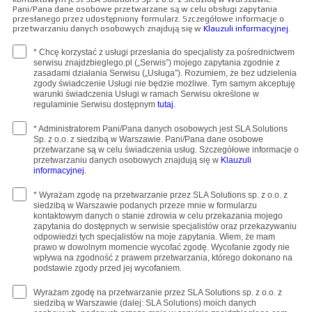
Pani/Pana dane osobowe przetwarzane są w celu obsługi zapytania
przesłanego przez udostępniony formularz. Szczegółowe informacje o
przetwarzaniu danych osobowych znajdują się w
Klauzuli informacyjnej
.
* Chcę korzystać z usługi przesłania do specjalisty za pośrednictwem
serwisu znajdzbieglego.pl („Serwis”) mojego zapytania zgodnie z
zasadami działania Serwisu („Usługa”). Rozumiem, że bez udzielenia
zgody świadczenie Usługi nie będzie możliwe. Tym samym akceptuję
warunki świadczenia Usługi w ramach Serwisu określone w
regulaminie Serwisu dostępnym
tutaj.
* Administratorem Pani/Pana danych osobowych jest SLA Solutions
Sp. z o.o. z siedzibą w Warszawie. Pani/Pana dane osobowe
przetwarzane są w celu świadczenia usług. Szczegółowe informacje o
przetwarzaniu danych osobowych znajdują się w
Klauzuli
informacyjnej
.
* Wyrażam zgodę na przetwarzanie przez SLA Solutions sp. z o.o. z
siedzibą w Warszawie podanych przeze mnie w formularzu
kontaktowym danych o stanie zdrowia w celu przekazania mojego
zapytania do dostępnych w serwisie specjalistów oraz przekazywaniu
odpowiedzi tych specjalistów na moje zapytania. Wiem, że mam
prawo w dowolnym momencie wycofać zgodę. Wycofanie zgody nie
wpływa na zgodność z prawem przetwarzania, którego dokonano na
podstawie zgody przed jej wycofaniem.
Wyrażam zgodę na przetwarzanie przez SLA Solutions sp. z o.o. z
siedzibą w Warszawie (dalej: SLA Solutions) moich danych