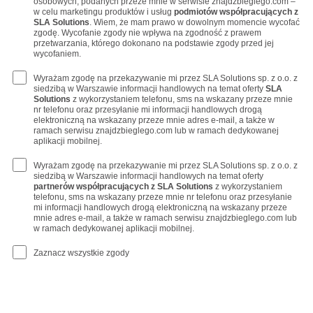
osobowych, podanych przeze mnie w serwisie znajdzbieglego.com –
w celu marketingu produktów i usług
podmiotów współpracujących z
SLA Solutions
. Wiem, że mam prawo w dowolnym momencie wycofać
zgodę. Wycofanie zgody nie wpływa na zgodność z prawem
przetwarzania, którego dokonano na podstawie zgody przed jej
wycofaniem.
Wyrażam zgodę na przekazywanie mi przez SLA Solutions sp. z o.o. z
siedzibą w Warszawie informacji handlowych na temat oferty
SLA
Solutions
z wykorzystaniem telefonu, sms na wskazany przeze mnie
nr telefonu oraz przesyłanie mi informacji handlowych drogą
elektroniczną na wskazany przeze mnie adres e-mail, a także w
ramach serwisu znajdzbieglego.com lub w ramach dedykowanej
aplikacji mobilnej.
Wyrażam zgodę na przekazywanie mi przez SLA Solutions sp. z o.o. z
siedzibą w Warszawie informacji handlowych na temat oferty
partnerów współpracujących z SLA Solutions
z wykorzystaniem
telefonu, sms na wskazany przeze mnie nr telefonu oraz przesyłanie
mi informacji handlowych drogą elektroniczną na wskazany przeze
mnie adres e-mail, a także w ramach serwisu znajdzbieglego.com lub
w ramach dedykowanej aplikacji mobilnej.
Zaznacz wszystkie zgody