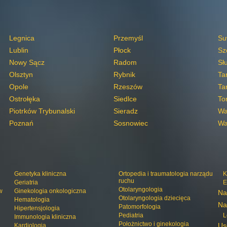
Legnica
Przemyśl
Su
Lublin
Płock
Sz
Nowy Sącz
Radom
Sł
Olsztyn
Rybnik
Ta
Opole
Rzeszów
Ta
Ostrołęka
Siedlce
To
Piotrków Trybunalski
Sieradz
Wa
Poznań
Sosnowiec
Wa
Genetyka kliniczna
Ortopedia i traumatologia narządu
K
ruchu
Geriatria
E
Otolaryngologia
w
Ginekologia onkologiczna
Na
Otolaryngologia dziecięca
Hematologia
Na
Patomorfologia
Hipertensjologia
Pediatria
L
Immunologia kliniczna
Położnictwo i ginekologia
Us
Kardiologia