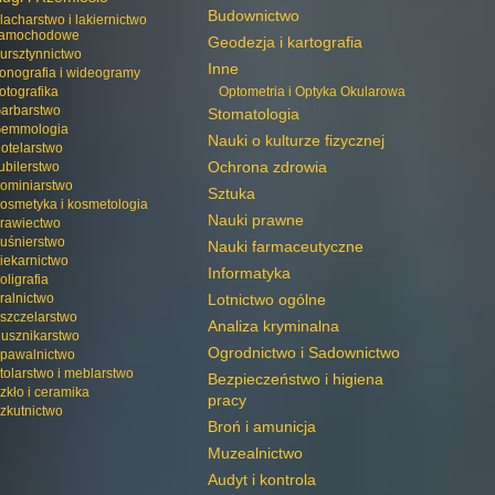
Budownictwo
lacharstwo i lakiernictwo
amochodowe
Geodezja i kartografia
ursztynnictwo
Inne
onografia i wideogramy
otografika
Optometria i Optyka Okularowa
arbarstwo
Stomatologia
emmologia
Nauki o kulturze fizycznej
otelarstwo
Ochrona zdrowia
ubilerstwo
ominiarstwo
Sztuka
osmetyka i kosmetologia
Nauki prawne
rawiectwo
uśnierstwo
Nauki farmaceutyczne
iekarnictwo
Informatyka
oligrafia
ralnictwo
Lotnictwo ogólne
szczelarstwo
Analiza kryminalna
usznikarstwo
Ogrodnictwo i Sadownictwo
pawalnictwo
tolarstwo i meblarstwo
Bezpieczeństwo i higiena
zkło i ceramika
pracy
zkutnictwo
Broń i amunicja
Muzealnictwo
Audyt i kontrola