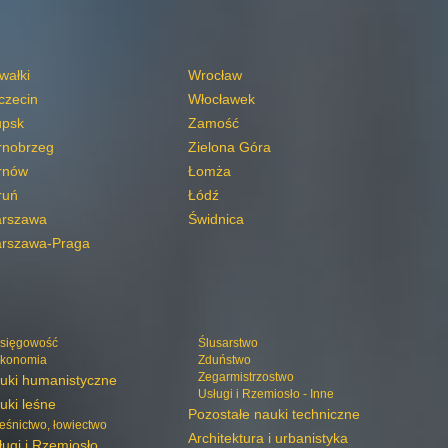
wałki
Wrocław
czecin
Włocławek
upsk
Zamość
rnobrzeg
Zielona Góra
rnów
Łomża
ruń
Łódź
rszawa
Świdnica
rszawa-Praga
sięgowość
Ślusarstwo
konomia
Zduństwo
Zegarmistrzostwo
uki humanistyczne
Usługi i Rzemiosło - Inne
uki leśne
Pozostałe nauki techniczne
eśnictwo, łowiectwo
Architektura i urbanistyka
ługi i Rzemiosło