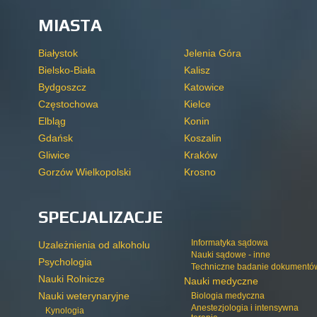
MIASTA
Białystok
Jelenia Góra
Bielsko-Biała
Kalisz
Bydgoszcz
Katowice
Częstochowa
Kielce
Elbląg
Konin
Gdańsk
Koszalin
Gliwice
Kraków
Gorzów Wielkopolski
Krosno
SPECJALIZACJE
Informatyka sądowa
Uzależnienia od alkoholu
Nauki sądowe - inne
Psychologia
Techniczne badanie dokumentó
Nauki Rolnicze
Nauki medyczne
Nauki weterynaryjne
Biologia medyczna
Anestezjologia i intensywna
Kynologia