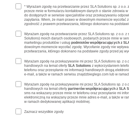
* Wyrażam zgodę na przetwarzanie przez SLA Solutions sp. z o.o.
przeze mnie w formularzu kontaktowym danych o stanie zdrowia w
do dostępnych w serwisie specjalistów oraz przekazywaniu odpowi
zapytania. Wiem, że mam prawo w dowolnym momencie wycofać z
zgodność z prawem przetwarzania, którego dokonano na podstawie
Wyrażam zgodę na przetwarzanie przez SLA Solutions sp. z o.o. z 
Solutions) moich danych osobowych, podanych przeze mnie w serw
marketingu produktów i usług
podmiotów współpracujących z SLA
dowolnym momencie wycofać zgodę. Wycofanie zgody nie wpływa
przetwarzania, którego dokonano na podstawie zgody przed jej wy
Wyrażam zgodę na przekazywanie mi przez SLA Solutions sp. z o.o
handlowych na temat oferty
SLA Solutions
z wykorzystaniem telef
telefonu oraz przesyłanie mi informacji handlowych drogą elektro
e-mail, a także w ramach serwisu znajdzbieglego.com lub w ramach
Wyrażam zgodę na przekazywanie mi przez SLA Solutions sp. z o.o
handlowych na temat oferty
partnerów współpracujących z SLA S
sms na wskazany przeze mnie nr telefonu oraz przesyłanie mi inf
elektroniczną na wskazany przeze mnie adres e-mail, a także w r
w ramach dedykowanej aplikacji mobilnej.
Zaznacz wszystkie zgody