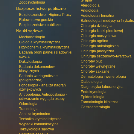
terapia
Zoopsychologia
Alergologia
Bezpieczeństwo publiczne
Angiologia
Bezpieczeństwo i Higiena Pracy
Audiologia i foniatria
Ratownictwo górskie
Balneologia i medycyna fizykaln
Bezpieczeństwo publiczne
Chirurgia dziecięca
Nauki sądowe
Chirurgia klatki piersiowej
Chirurgia naczyniowa
Mechanoskopia
Chirurgia ogólna
Biologia kryminalistyczna
Chirurgia onkologiczna
Fizykochemia kryminalistyczna
Chirurgia plastyczna
Badania broni palnej i śladów jej
Chirurgia szczękowo-twarzowa
użycia
Choroby płuc
Daktyloskopia
Choroby wewnętrzne
Badania dokumentów
klasycznych
Choroby zakaźne
Badania wariograficzne
Dermatologia i wenerologia
(poligraficzne)
Diabetologia
Fonoskopia - analiza nagrań
Diagnostyka laboratoryjna
dźwiękowych
Endokrynologia
Antropologia, Antroposkopia -
Epidemiologia
odtwarzanie wyglądu osoby
Farmakologia kliniczna
Odorologia
Gastroenterologia
Traseologia
Analiza kryminalna
Technika kryminalistyczna
Wypadki komunikacyjne
Toksykologia sądowa