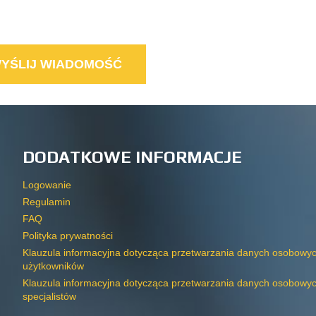
DODATKOWE INFORMACJE
Logowanie
Regulamin
FAQ
Polityka prywatności
Klauzula informacyjna dotycząca przetwarzania danych osobowy
użytkowników
Klauzula informacyjna dotycząca przetwarzania danych osobowy
specjalistów