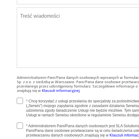
Administratorem Pani/Pana danych osobowych wpisanych w formularz
Sp. z o.o. z siedzibą w Warszawie. Pani/Pana dane osobowe przetwarz
przesłanego przez udostępniony formularz. Szczegółowe informacje 
znajdują się w
Klauzuli informacyjnej
.
* Chcę korzystać z usługi przesłania do specjalisty za pośrednict
(„Serwis”) mojego zapytania zgodnie z zasadami działania Serwis
udzielenia zgody świadczenie Usługi nie będzie możliwe. Tym sa
Usługi w ramach Serwisu określone w regulaminie Serwisu dostę
* Administratorem Pani/Pana danych osobowych jest SLA Solutions 
Pani/Pana dane osobowe przetwarzane są w celu świadczenia usł
przetwarzaniu danych osobowych znajdują się w
Klauzuli informac