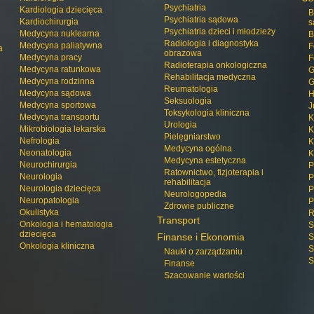
Psychiatria
Kardiologia dziecięca
B
Psychiatria sądowa
Kardiochirurgia
s
Psychiatria dzieci i młodzieży
Medycyna nuklearna
B
Radiologia i diagnostyka
Medycyna paliatywna
F
a
obrazowa
Medycyna pracy
F
Radioterapia onkologiczna
Medycyna ratunkowa
G
Rehabilitacja medyczna
Medycyna rodzinna
G
Reumatologia
Medycyna sądowa
H
Seksuologia
Medycyna sportowa
J
Toksykologia kliniczna
Medycyna transportu
K
Urologia
Mikrobiologia lekarska
K
Pielęgniarstwo
Nefrologia
K
Medycyna ogólna
Neonatologia
K
Medycyna estetyczna
Neurochirurgia
P
Ratownictwo, fizjoterapia i
Neurologia
P
rehabilitacja
Neurologia dziecięca
P
Neurologopedia
Neuropatologia
P
Zdrowie publiczne
Okulistyka
R
Transport
Onkologia i hematologia
S
dziecięca
Finanse i Ekonomia
S
Onkologia kliniczna
S
Nauki o zarządzaniu
S
Finanse
Szacowanie wartości