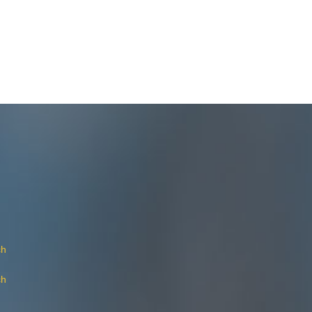
ch
ch