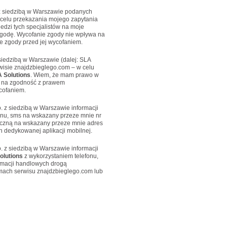
 z siedzibą w Warszawie podanych
 celu przekazania mojego zapytania
edzi tych specjalistów na moje
godę. Wycofanie zgody nie wpływa na
 zgody przed jej wycofaniem.
siedzibą w Warszawie (dalej: SLA
isie znajdzbieglego.com – w celu
 Solutions
. Wiem, że mam prawo w
 na zgodność z prawem
cofaniem.
. z siedzibą w Warszawie informacji
onu, sms na wskazany przeze mnie nr
niczną na wskazany przeze mnie adres
 dedykowanej aplikacji mobilnej.
. z siedzibą w Warszawie informacji
olutions
z wykorzystaniem telefonu,
ormacji handlowych drogą
amach serwisu znajdzbieglego.com lub