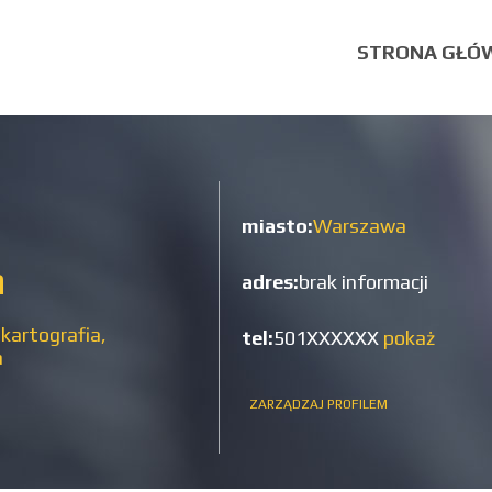
STRONA GŁÓ
miasto:
Warszawa
a
adres:
brak informacji
 kartografia,
tel:
501XXXXXX
pokaż
a
ZARZĄDZAJ PROFILEM