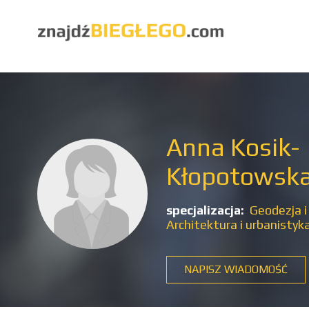
Anna Kosik-
Kłopotowsk
specjalizacja:
Geodezja i
Architektura i urbanistyk
NAPISZ WIADOMOŚĆ