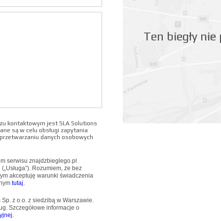
Ten biegły nie
u kontaktowym jest SLA Solutions
ane są w celu obsługi zapytania
o przetwarzaniu danych osobowych
wem serwisu znajdzbieglego.pl
u („Usługa”). Rozumiem, że bez
mym akceptuję warunki świadczenia
pnym
tutaj.
Sp. z o.o. z siedzibą w Warszawie.
ug. Szczegółowe informacje o
yjnej
.