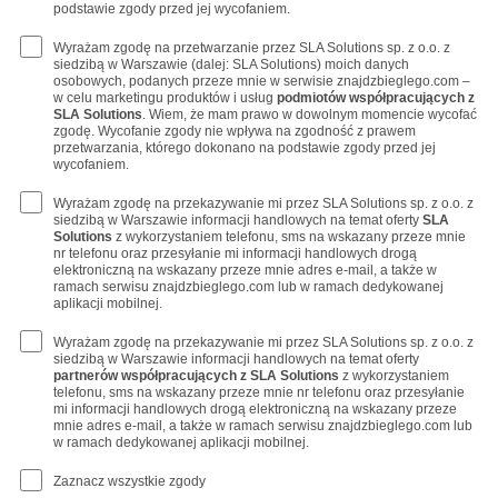
podstawie zgody przed jej wycofaniem.
Wyrażam zgodę na przetwarzanie przez SLA Solutions sp. z o.o. z
siedzibą w Warszawie (dalej: SLA Solutions) moich danych
osobowych, podanych przeze mnie w serwisie znajdzbieglego.com –
w celu marketingu produktów i usług
podmiotów współpracujących z
SLA Solutions
. Wiem, że mam prawo w dowolnym momencie wycofać
zgodę. Wycofanie zgody nie wpływa na zgodność z prawem
przetwarzania, którego dokonano na podstawie zgody przed jej
wycofaniem.
Wyrażam zgodę na przekazywanie mi przez SLA Solutions sp. z o.o. z
siedzibą w Warszawie informacji handlowych na temat oferty
SLA
Solutions
z wykorzystaniem telefonu, sms na wskazany przeze mnie
nr telefonu oraz przesyłanie mi informacji handlowych drogą
elektroniczną na wskazany przeze mnie adres e-mail, a także w
ramach serwisu znajdzbieglego.com lub w ramach dedykowanej
aplikacji mobilnej.
Wyrażam zgodę na przekazywanie mi przez SLA Solutions sp. z o.o. z
siedzibą w Warszawie informacji handlowych na temat oferty
partnerów współpracujących z SLA Solutions
z wykorzystaniem
telefonu, sms na wskazany przeze mnie nr telefonu oraz przesyłanie
mi informacji handlowych drogą elektroniczną na wskazany przeze
mnie adres e-mail, a także w ramach serwisu znajdzbieglego.com lub
w ramach dedykowanej aplikacji mobilnej.
Zaznacz wszystkie zgody