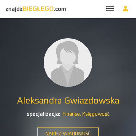
Aleksandra Gwiazdowska
specjalizacja:
Finanse,
Księgowość
NAPISZ WIADOMOŚĆ