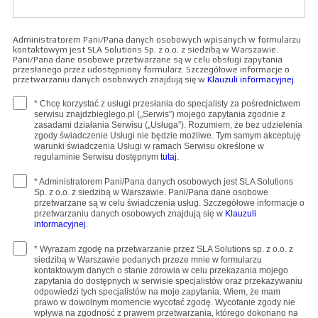
Administratorem Pani/Pana danych osobowych wpisanych w formularzu
kontaktowym jest SLA Solutions Sp. z o.o. z siedzibą w Warszawie.
Pani/Pana dane osobowe przetwarzane są w celu obsługi zapytania
przesłanego przez udostępniony formularz. Szczegółowe informacje o
przetwarzaniu danych osobowych znajdują się w
Klauzuli informacyjnej
.
* Chcę korzystać z usługi przesłania do specjalisty za pośrednictwem
serwisu znajdzbieglego.pl („Serwis”) mojego zapytania zgodnie z
zasadami działania Serwisu („Usługa”). Rozumiem, że bez udzielenia
zgody świadczenie Usługi nie będzie możliwe. Tym samym akceptuję
warunki świadczenia Usługi w ramach Serwisu określone w
regulaminie Serwisu dostępnym
tutaj.
* Administratorem Pani/Pana danych osobowych jest SLA Solutions
Sp. z o.o. z siedzibą w Warszawie. Pani/Pana dane osobowe
przetwarzane są w celu świadczenia usług. Szczegółowe informacje o
przetwarzaniu danych osobowych znajdują się w
Klauzuli
informacyjnej
.
* Wyrażam zgodę na przetwarzanie przez SLA Solutions sp. z o.o. z
siedzibą w Warszawie podanych przeze mnie w formularzu
kontaktowym danych o stanie zdrowia w celu przekazania mojego
zapytania do dostępnych w serwisie specjalistów oraz przekazywaniu
odpowiedzi tych specjalistów na moje zapytania. Wiem, że mam
prawo w dowolnym momencie wycofać zgodę. Wycofanie zgody nie
wpływa na zgodność z prawem przetwarzania, którego dokonano na