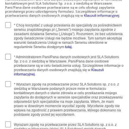
kontaktowym jest SLA Solutions Sp. z o.o. z siedzibą w Warszawie.
Pani/Pana dane osobowe przetwarzane są w celu obsługi zapytania
przesłanego przez udostępniony formularz. Szczegółowe informacje o
przetwarzaniu danych osobowych znajdują się w
Klauzuli informacyjnej
.
* Chcę korzystać z usługi przesłania do specjalisty za pośrednictwem
serwisu znajdzbieglego.pl („Serwis”) mojego zapytania zgodnie z
zasadami działania Serwisu („Usługa”). Rozumiem, że bez udzielenia
zgody świadczenie Usługi nie będzie możliwe. Tym samym akceptuję
warunki świadczenia Usługi w ramach Serwisu określone w
regulaminie Serwisu dostępnym
tutaj.
* Administratorem Pani/Pana danych osobowych jest SLA Solutions
Sp. z o.o. z siedzibą w Warszawie. Pani/Pana dane osobowe
przetwarzane są w celu świadczenia usług. Szczegółowe informacje o
przetwarzaniu danych osobowych znajdują się w
Klauzuli
informacyjnej
.
* Wyrażam zgodę na przetwarzanie przez SLA Solutions sp. z o.o. z
siedzibą w Warszawie podanych przeze mnie w formularzu
kontaktowym danych o stanie zdrowia w celu przekazania mojego
zapytania do dostępnych w serwisie specjalistów oraz przekazywaniu
odpowiedzi tych specjalistów na moje zapytania. Wiem, że mam
prawo w dowolnym momencie wycofać zgodę. Wycofanie zgody nie
wpływa na zgodność z prawem przetwarzania, którego dokonano na
podstawie zgody przed jej wycofaniem.
Wyrażam zgodę na przetwarzanie przez SLA Solutions sp. z o.o. z