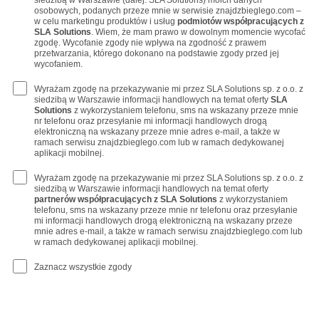
siedzibą w Warszawie (dalej: SLA Solutions) moich danych
osobowych, podanych przeze mnie w serwisie znajdzbieglego.com –
w celu marketingu produktów i usług
podmiotów współpracujących z
SLA Solutions
. Wiem, że mam prawo w dowolnym momencie wycofać
zgodę. Wycofanie zgody nie wpływa na zgodność z prawem
przetwarzania, którego dokonano na podstawie zgody przed jej
wycofaniem.
Wyrażam zgodę na przekazywanie mi przez SLA Solutions sp. z o.o. z
siedzibą w Warszawie informacji handlowych na temat oferty
SLA
Solutions
z wykorzystaniem telefonu, sms na wskazany przeze mnie
nr telefonu oraz przesyłanie mi informacji handlowych drogą
elektroniczną na wskazany przeze mnie adres e-mail, a także w
ramach serwisu znajdzbieglego.com lub w ramach dedykowanej
aplikacji mobilnej.
Wyrażam zgodę na przekazywanie mi przez SLA Solutions sp. z o.o. z
siedzibą w Warszawie informacji handlowych na temat oferty
partnerów współpracujących z SLA Solutions
z wykorzystaniem
telefonu, sms na wskazany przeze mnie nr telefonu oraz przesyłanie
mi informacji handlowych drogą elektroniczną na wskazany przeze
mnie adres e-mail, a także w ramach serwisu znajdzbieglego.com lub
w ramach dedykowanej aplikacji mobilnej.
Zaznacz wszystkie zgody