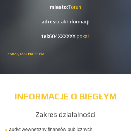
miasto:
Toruń
adres:
brak informacji
tel:
604XXXXXX
pokaż
ZARZĄDZAJ PROFILEM
INFORMACJE O BIEGŁYM
Zakres działalności
audyt wewnętrzny finansów publicznych