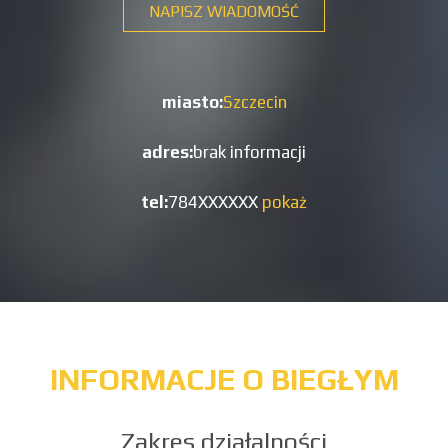
NAPISZ WIADOMOŚĆ
miasto:
Szczecin
adres:
brak informacji
tel:
784XXXXXX
pokaż
INFORMACJE O BIEGŁYM
Zakres działalności