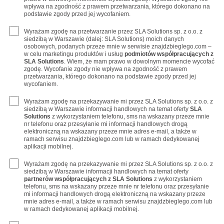
wpływa na zgodność z prawem przetwarzania, którego dokonano na
podstawie zgody przed jej wycofaniem.
Wyrażam zgodę na przetwarzanie przez SLA Solutions sp. z o.o. z
siedzibą w Warszawie (dalej: SLA Solutions) moich danych
osobowych, podanych przeze mnie w serwisie znajdzbieglego.com –
w celu marketingu produktów i usług
podmiotów współpracujących z
SLA Solutions
. Wiem, że mam prawo w dowolnym momencie wycofać
zgodę. Wycofanie zgody nie wpływa na zgodność z prawem
przetwarzania, którego dokonano na podstawie zgody przed jej
wycofaniem.
Wyrażam zgodę na przekazywanie mi przez SLA Solutions sp. z o.o. z
siedzibą w Warszawie informacji handlowych na temat oferty
SLA
Solutions
z wykorzystaniem telefonu, sms na wskazany przeze mnie
nr telefonu oraz przesyłanie mi informacji handlowych drogą
elektroniczną na wskazany przeze mnie adres e-mail, a także w
ramach serwisu znajdzbieglego.com lub w ramach dedykowanej
aplikacji mobilnej.
Wyrażam zgodę na przekazywanie mi przez SLA Solutions sp. z o.o. z
siedzibą w Warszawie informacji handlowych na temat oferty
partnerów współpracujących z SLA Solutions
z wykorzystaniem
telefonu, sms na wskazany przeze mnie nr telefonu oraz przesyłanie
mi informacji handlowych drogą elektroniczną na wskazany przeze
mnie adres e-mail, a także w ramach serwisu znajdzbieglego.com lub
w ramach dedykowanej aplikacji mobilnej.