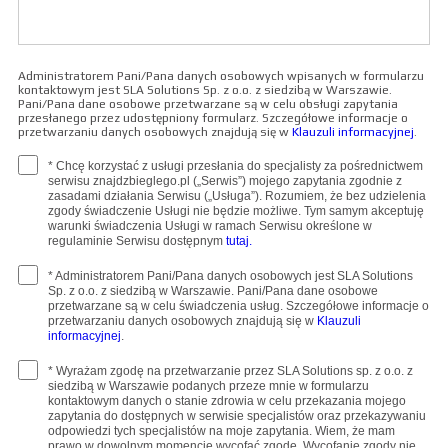
Administratorem Pani/Pana danych osobowych wpisanych w formularzu
kontaktowym jest SLA Solutions Sp. z o.o. z siedzibą w Warszawie.
Pani/Pana dane osobowe przetwarzane są w celu obsługi zapytania
przesłanego przez udostępniony formularz. Szczegółowe informacje o
przetwarzaniu danych osobowych znajdują się w
Klauzuli informacyjnej
.
* Chcę korzystać z usługi przesłania do specjalisty za pośrednictwem
serwisu znajdzbieglego.pl („Serwis”) mojego zapytania zgodnie z
zasadami działania Serwisu („Usługa”). Rozumiem, że bez udzielenia
zgody świadczenie Usługi nie będzie możliwe. Tym samym akceptuję
warunki świadczenia Usługi w ramach Serwisu określone w
regulaminie Serwisu dostępnym
tutaj.
* Administratorem Pani/Pana danych osobowych jest SLA Solutions
Sp. z o.o. z siedzibą w Warszawie. Pani/Pana dane osobowe
przetwarzane są w celu świadczenia usług. Szczegółowe informacje o
przetwarzaniu danych osobowych znajdują się w
Klauzuli
informacyjnej
.
* Wyrażam zgodę na przetwarzanie przez SLA Solutions sp. z o.o. z
siedzibą w Warszawie podanych przeze mnie w formularzu
kontaktowym danych o stanie zdrowia w celu przekazania mojego
zapytania do dostępnych w serwisie specjalistów oraz przekazywaniu
odpowiedzi tych specjalistów na moje zapytania. Wiem, że mam
prawo w dowolnym momencie wycofać zgodę. Wycofanie zgody nie