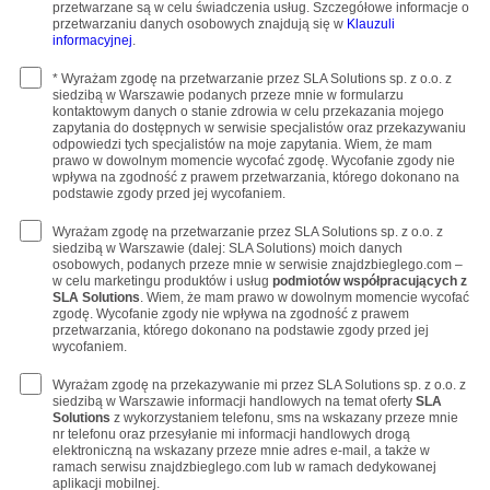
przetwarzane są w celu świadczenia usług. Szczegółowe informacje o
przetwarzaniu danych osobowych znajdują się w
Klauzuli
informacyjnej
.
* Wyrażam zgodę na przetwarzanie przez SLA Solutions sp. z o.o. z
siedzibą w Warszawie podanych przeze mnie w formularzu
kontaktowym danych o stanie zdrowia w celu przekazania mojego
zapytania do dostępnych w serwisie specjalistów oraz przekazywaniu
odpowiedzi tych specjalistów na moje zapytania. Wiem, że mam
prawo w dowolnym momencie wycofać zgodę. Wycofanie zgody nie
wpływa na zgodność z prawem przetwarzania, którego dokonano na
podstawie zgody przed jej wycofaniem.
Wyrażam zgodę na przetwarzanie przez SLA Solutions sp. z o.o. z
siedzibą w Warszawie (dalej: SLA Solutions) moich danych
osobowych, podanych przeze mnie w serwisie znajdzbieglego.com –
w celu marketingu produktów i usług
podmiotów współpracujących z
SLA Solutions
. Wiem, że mam prawo w dowolnym momencie wycofać
zgodę. Wycofanie zgody nie wpływa na zgodność z prawem
przetwarzania, którego dokonano na podstawie zgody przed jej
wycofaniem.
Wyrażam zgodę na przekazywanie mi przez SLA Solutions sp. z o.o. z
siedzibą w Warszawie informacji handlowych na temat oferty
SLA
Solutions
z wykorzystaniem telefonu, sms na wskazany przeze mnie
nr telefonu oraz przesyłanie mi informacji handlowych drogą
elektroniczną na wskazany przeze mnie adres e-mail, a także w
ramach serwisu znajdzbieglego.com lub w ramach dedykowanej
aplikacji mobilnej.