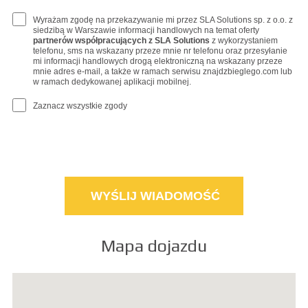
Wyrażam zgodę na przekazywanie mi przez SLA Solutions sp. z o.o. z
siedzibą w Warszawie informacji handlowych na temat oferty
partnerów współpracujących z SLA Solutions
z wykorzystaniem
telefonu, sms na wskazany przeze mnie nr telefonu oraz przesyłanie
mi informacji handlowych drogą elektroniczną na wskazany przeze
mnie adres e-mail, a także w ramach serwisu znajdzbieglego.com lub
w ramach dedykowanej aplikacji mobilnej.
Zaznacz wszystkie zgody
Mapa dojazdu