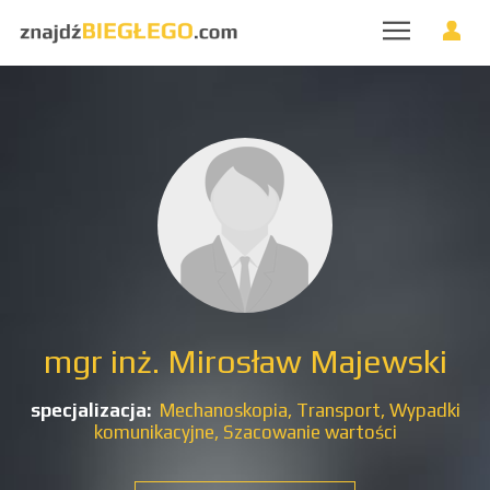
mgr inż. Mirosław Majewski
specjalizacja:
Mechanoskopia,
Transport,
Wypadki
komunikacyjne,
Szacowanie wartości