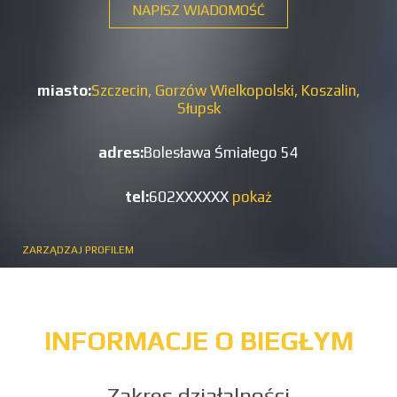
NAPISZ WIADOMOŚĆ
miasto:
Szczecin,
Gorzów Wielkopolski,
Koszalin,
Słupsk
adres:
Bolesława Śmiałego 54
tel:
602XXXXXX
pokaż
ZARZĄDZAJ PROFILEM
INFORMACJE O BIEGŁYM
Zakres działalności