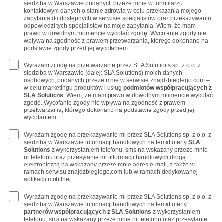
siedzibą w Warszawie podanych przeze mnie w formularzu
kontaktowym danych o stanie zdrowia w celu przekazania mojego
zapytania do dostępnych w serwisie specjalistów oraz przekazywaniu
odpowiedzi tych specjalistów na moje zapytania. Wiem, że mam
prawo w dowolnym momencie wycofać zgodę. Wycofanie zgody nie
wpływa na zgodność z prawem przetwarzania, którego dokonano na
podstawie zgody przed jej wycofaniem.
Wyrażam zgodę na przetwarzanie przez SLA Solutions sp. z o.o. z
siedzibą w Warszawie (dalej: SLA Solutions) moich danych
osobowych, podanych przeze mnie w serwisie znajdzbieglego.com –
w celu marketingu produktów i usług
podmiotów współpracujących z
SLA Solutions
. Wiem, że mam prawo w dowolnym momencie wycofać
zgodę. Wycofanie zgody nie wpływa na zgodność z prawem
przetwarzania, którego dokonano na podstawie zgody przed jej
wycofaniem.
Wyrażam zgodę na przekazywanie mi przez SLA Solutions sp. z o.o. z
siedzibą w Warszawie informacji handlowych na temat oferty
SLA
Solutions
z wykorzystaniem telefonu, sms na wskazany przeze mnie
nr telefonu oraz przesyłanie mi informacji handlowych drogą
elektroniczną na wskazany przeze mnie adres e-mail, a także w
ramach serwisu znajdzbieglego.com lub w ramach dedykowanej
aplikacji mobilnej.
Wyrażam zgodę na przekazywanie mi przez SLA Solutions sp. z o.o. z
siedzibą w Warszawie informacji handlowych na temat oferty
partnerów współpracujących z SLA Solutions
z wykorzystaniem
telefonu, sms na wskazany przeze mnie nr telefonu oraz przesyłanie