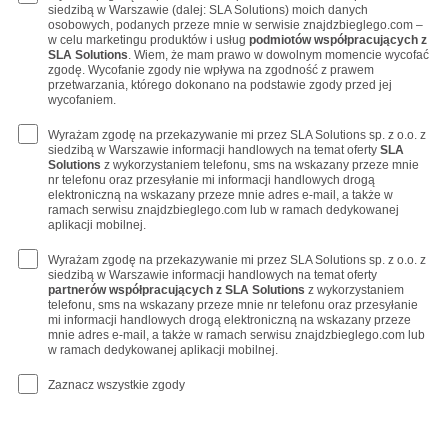
siedzibą w Warszawie (dalej: SLA Solutions) moich danych
osobowych, podanych przeze mnie w serwisie znajdzbieglego.com –
w celu marketingu produktów i usług
podmiotów współpracujących z
SLA Solutions
. Wiem, że mam prawo w dowolnym momencie wycofać
zgodę. Wycofanie zgody nie wpływa na zgodność z prawem
przetwarzania, którego dokonano na podstawie zgody przed jej
wycofaniem.
Wyrażam zgodę na przekazywanie mi przez SLA Solutions sp. z o.o. z
siedzibą w Warszawie informacji handlowych na temat oferty
SLA
Solutions
z wykorzystaniem telefonu, sms na wskazany przeze mnie
nr telefonu oraz przesyłanie mi informacji handlowych drogą
elektroniczną na wskazany przeze mnie adres e-mail, a także w
ramach serwisu znajdzbieglego.com lub w ramach dedykowanej
aplikacji mobilnej.
Wyrażam zgodę na przekazywanie mi przez SLA Solutions sp. z o.o. z
siedzibą w Warszawie informacji handlowych na temat oferty
partnerów współpracujących z SLA Solutions
z wykorzystaniem
telefonu, sms na wskazany przeze mnie nr telefonu oraz przesyłanie
mi informacji handlowych drogą elektroniczną na wskazany przeze
mnie adres e-mail, a także w ramach serwisu znajdzbieglego.com lub
w ramach dedykowanej aplikacji mobilnej.
Zaznacz wszystkie zgody