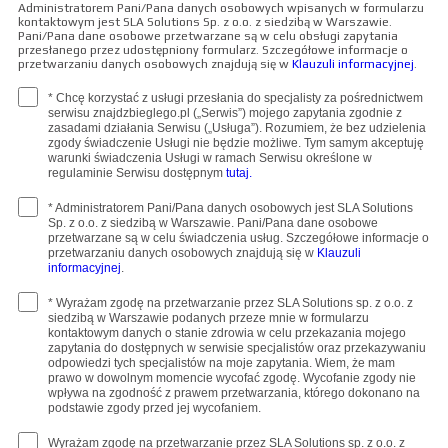
Administratorem Pani/Pana danych osobowych wpisanych w formularzu
kontaktowym jest SLA Solutions Sp. z o.o. z siedzibą w Warszawie.
Pani/Pana dane osobowe przetwarzane są w celu obsługi zapytania
przesłanego przez udostępniony formularz. Szczegółowe informacje o
przetwarzaniu danych osobowych znajdują się w
Klauzuli informacyjnej
.
* Chcę korzystać z usługi przesłania do specjalisty za pośrednictwem
serwisu znajdzbieglego.pl („Serwis”) mojego zapytania zgodnie z
zasadami działania Serwisu („Usługa”). Rozumiem, że bez udzielenia
zgody świadczenie Usługi nie będzie możliwe. Tym samym akceptuję
warunki świadczenia Usługi w ramach Serwisu określone w
regulaminie Serwisu dostępnym
tutaj.
* Administratorem Pani/Pana danych osobowych jest SLA Solutions
Sp. z o.o. z siedzibą w Warszawie. Pani/Pana dane osobowe
przetwarzane są w celu świadczenia usług. Szczegółowe informacje o
przetwarzaniu danych osobowych znajdują się w
Klauzuli
informacyjnej
.
* Wyrażam zgodę na przetwarzanie przez SLA Solutions sp. z o.o. z
siedzibą w Warszawie podanych przeze mnie w formularzu
kontaktowym danych o stanie zdrowia w celu przekazania mojego
zapytania do dostępnych w serwisie specjalistów oraz przekazywaniu
odpowiedzi tych specjalistów na moje zapytania. Wiem, że mam
prawo w dowolnym momencie wycofać zgodę. Wycofanie zgody nie
wpływa na zgodność z prawem przetwarzania, którego dokonano na
podstawie zgody przed jej wycofaniem.
Wyrażam zgodę na przetwarzanie przez SLA Solutions sp. z o.o. z