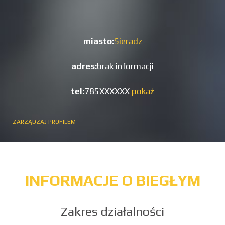
miasto:
Sieradz
adres:
brak informacji
tel:
785XXXXXX
pokaż
ZARZĄDZAJ PROFILEM
INFORMACJE O BIEGŁYM
Zakres działalności