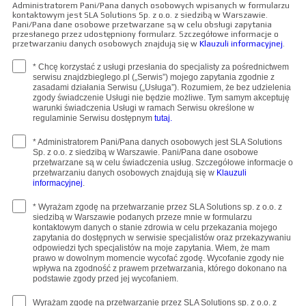
Administratorem Pani/Pana danych osobowych wpisanych w formularzu
kontaktowym jest SLA Solutions Sp. z o.o. z siedzibą w Warszawie.
Pani/Pana dane osobowe przetwarzane są w celu obsługi zapytania
przesłanego przez udostępniony formularz. Szczegółowe informacje o
przetwarzaniu danych osobowych znajdują się w
Klauzuli informacyjnej
.
* Chcę korzystać z usługi przesłania do specjalisty za pośrednictwem
serwisu znajdzbieglego.pl („Serwis”) mojego zapytania zgodnie z
zasadami działania Serwisu („Usługa”). Rozumiem, że bez udzielenia
zgody świadczenie Usługi nie będzie możliwe. Tym samym akceptuję
warunki świadczenia Usługi w ramach Serwisu określone w
regulaminie Serwisu dostępnym
tutaj.
* Administratorem Pani/Pana danych osobowych jest SLA Solutions
Sp. z o.o. z siedzibą w Warszawie. Pani/Pana dane osobowe
przetwarzane są w celu świadczenia usług. Szczegółowe informacje o
przetwarzaniu danych osobowych znajdują się w
Klauzuli
informacyjnej
.
* Wyrażam zgodę na przetwarzanie przez SLA Solutions sp. z o.o. z
siedzibą w Warszawie podanych przeze mnie w formularzu
kontaktowym danych o stanie zdrowia w celu przekazania mojego
zapytania do dostępnych w serwisie specjalistów oraz przekazywaniu
odpowiedzi tych specjalistów na moje zapytania. Wiem, że mam
prawo w dowolnym momencie wycofać zgodę. Wycofanie zgody nie
wpływa na zgodność z prawem przetwarzania, którego dokonano na
podstawie zgody przed jej wycofaniem.
Wyrażam zgodę na przetwarzanie przez SLA Solutions sp. z o.o. z