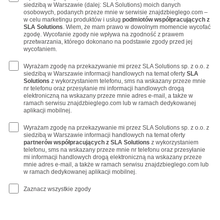
siedzibą w Warszawie (dalej: SLA Solutions) moich danych
osobowych, podanych przeze mnie w serwisie znajdzbieglego.com –
w celu marketingu produktów i usług
podmiotów współpracujących z
SLA Solutions
. Wiem, że mam prawo w dowolnym momencie wycofać
zgodę. Wycofanie zgody nie wpływa na zgodność z prawem
przetwarzania, którego dokonano na podstawie zgody przed jej
wycofaniem.
Wyrażam zgodę na przekazywanie mi przez SLA Solutions sp. z o.o. z
siedzibą w Warszawie informacji handlowych na temat oferty
SLA
Solutions
z wykorzystaniem telefonu, sms na wskazany przeze mnie
nr telefonu oraz przesyłanie mi informacji handlowych drogą
elektroniczną na wskazany przeze mnie adres e-mail, a także w
ramach serwisu znajdzbieglego.com lub w ramach dedykowanej
aplikacji mobilnej.
Wyrażam zgodę na przekazywanie mi przez SLA Solutions sp. z o.o. z
siedzibą w Warszawie informacji handlowych na temat oferty
partnerów współpracujących z SLA Solutions
z wykorzystaniem
telefonu, sms na wskazany przeze mnie nr telefonu oraz przesyłanie
mi informacji handlowych drogą elektroniczną na wskazany przeze
mnie adres e-mail, a także w ramach serwisu znajdzbieglego.com lub
w ramach dedykowanej aplikacji mobilnej.
Zaznacz wszystkie zgody