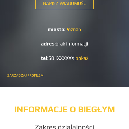
NAPISZ WIADOMOŚĆ
miasto:
Poznań
adres:
brak informacji
tel:
601XXXXXX
pokaż
ZARZĄDZAJ PROFILEM
INFORMACJE O BIEGŁYM
Zakres działalności