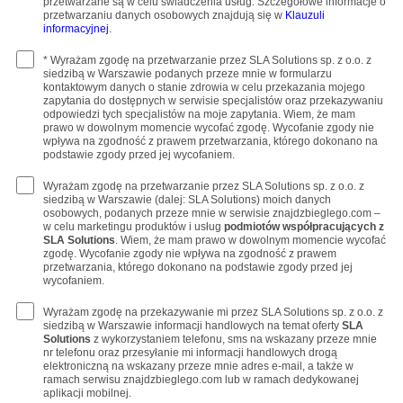
przetwarzane są w celu świadczenia usług. Szczegółowe informacje o
przetwarzaniu danych osobowych znajdują się w
Klauzuli
informacyjnej
.
* Wyrażam zgodę na przetwarzanie przez SLA Solutions sp. z o.o. z
siedzibą w Warszawie podanych przeze mnie w formularzu
kontaktowym danych o stanie zdrowia w celu przekazania mojego
zapytania do dostępnych w serwisie specjalistów oraz przekazywaniu
odpowiedzi tych specjalistów na moje zapytania. Wiem, że mam
prawo w dowolnym momencie wycofać zgodę. Wycofanie zgody nie
wpływa na zgodność z prawem przetwarzania, którego dokonano na
podstawie zgody przed jej wycofaniem.
Wyrażam zgodę na przetwarzanie przez SLA Solutions sp. z o.o. z
siedzibą w Warszawie (dalej: SLA Solutions) moich danych
osobowych, podanych przeze mnie w serwisie znajdzbieglego.com –
w celu marketingu produktów i usług
podmiotów współpracujących z
SLA Solutions
. Wiem, że mam prawo w dowolnym momencie wycofać
zgodę. Wycofanie zgody nie wpływa na zgodność z prawem
przetwarzania, którego dokonano na podstawie zgody przed jej
wycofaniem.
Wyrażam zgodę na przekazywanie mi przez SLA Solutions sp. z o.o. z
siedzibą w Warszawie informacji handlowych na temat oferty
SLA
Solutions
z wykorzystaniem telefonu, sms na wskazany przeze mnie
nr telefonu oraz przesyłanie mi informacji handlowych drogą
elektroniczną na wskazany przeze mnie adres e-mail, a także w
ramach serwisu znajdzbieglego.com lub w ramach dedykowanej
aplikacji mobilnej.