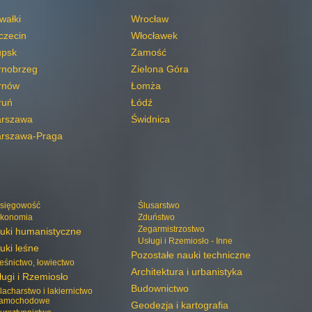
wałki
Wrocław
czecin
Włocławek
upsk
Zamość
rnobrzeg
Zielona Góra
rnów
Łomża
ruń
Łódź
rszawa
Świdnica
rszawa-Praga
sięgowość
Ślusarstwo
konomia
Zduństwo
Zegarmistrzostwo
uki humanistyczne
Usługi i Rzemiosło - Inne
uki leśne
Pozostałe nauki techniczne
eśnictwo, łowiectwo
Architektura i urbanistyka
ługi i Rzemiosło
Budownictwo
lacharstwo i lakiernictwo
amochodowe
Geodezja i kartografia