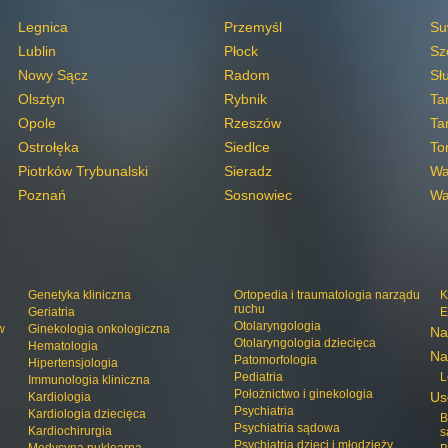
Legnica
Przemyśl
Su
Lublin
Płock
Sz
Nowy Sącz
Radom
Sł
Olsztyn
Rybnik
Ta
Opole
Rzeszów
Ta
Ostrołęka
Siedlce
To
Piotrków Trybunalski
Sieradz
Wa
Poznań
Sosnowiec
Wa
Genetyka kliniczna
Ortopedia i traumatologia narządu
K
ruchu
Geriatria
E
Otolaryngologia
w
Ginekologia onkologiczna
Na
Otolaryngologia dziecięca
Hematologia
Na
Patomorfologia
Hipertensjologia
Pediatria
L
Immunologia kliniczna
Położnictwo i ginekologia
Us
Kardiologia
Psychiatria
Kardiologia dziecięca
B
Psychiatria sądowa
Kardiochirurgia
s
Psychiatria dzieci i młodzieży