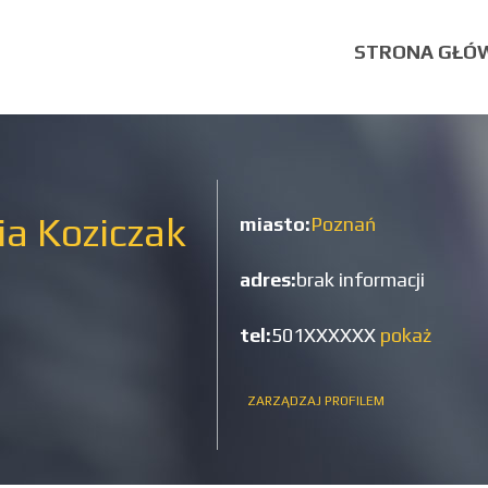
STRONA GŁÓ
ia Koziczak
miasto:
Poznań
adres:
brak informacji
tel:
501XXXXXX
pokaż
ZARZĄDZAJ PROFILEM