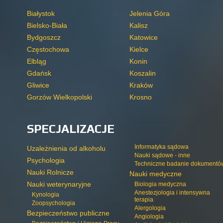
Białystok
Jelenia Góra
Bielsko-Biała
Kalisz
Bydgoszcz
Katowice
Częstochowa
Kielce
Elbląg
Konin
Gdańsk
Koszalin
Gliwice
Kraków
Gorzów Wielkopolski
Krosno
SPECJALIZACJE
Informatyka sądowa
Uzależnienia od alkoholu
Nauki sądowe - inne
Psychologia
Techniczne badanie dokumentó
Nauki Rolnicze
Nauki medyczne
Nauki weterynaryjne
Biologia medyczna
Anestezjologia i intensywna
Kynologia
terapia
Zoopsychologia
Alergologia
Bezpieczeństwo publiczne
Angiologia