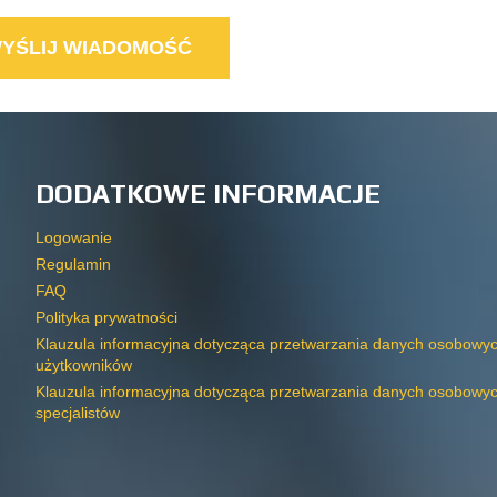
DODATKOWE INFORMACJE
Logowanie
Regulamin
FAQ
Polityka prywatności
Klauzula informacyjna dotycząca przetwarzania danych osobowy
użytkowników
Klauzula informacyjna dotycząca przetwarzania danych osobowy
specjalistów