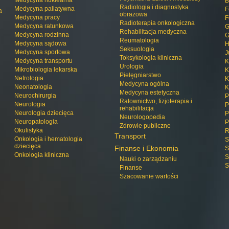
Medycyna nuklearna
B
Radiologia i diagnostyka
Medycyna paliatywna
F
a
obrazowa
Medycyna pracy
F
Radioterapia onkologiczna
Medycyna ratunkowa
G
Rehabilitacja medyczna
Medycyna rodzinna
G
Reumatologia
Medycyna sądowa
H
Seksuologia
Medycyna sportowa
J
Toksykologia kliniczna
Medycyna transportu
K
Urologia
Mikrobiologia lekarska
K
Pielęgniarstwo
Nefrologia
K
Medycyna ogólna
Neonatologia
K
Medycyna estetyczna
Neurochirurgia
P
Ratownictwo, fizjoterapia i
Neurologia
P
rehabilitacja
Neurologia dziecięca
P
Neurologopedia
Neuropatologia
P
Zdrowie publiczne
Okulistyka
R
Transport
Onkologia i hematologia
S
dziecięca
Finanse i Ekonomia
S
Onkologia kliniczna
S
Nauki o zarządzaniu
S
Finanse
Szacowanie wartości