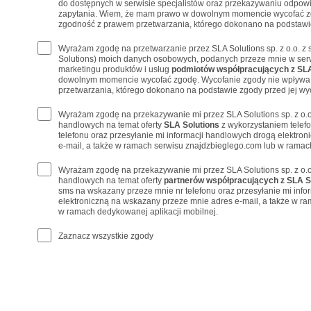
do dostępnych w serwisie specjalistów oraz przekazywaniu odpowi
zapytania. Wiem, że mam prawo w dowolnym momencie wycofać z
zgodność z prawem przetwarzania, którego dokonano na podstawie
Wyrażam zgodę na przetwarzanie przez SLA Solutions sp. z o.o. z 
Solutions) moich danych osobowych, podanych przeze mnie w serw
marketingu produktów i usług
podmiotów współpracujących z SLA
dowolnym momencie wycofać zgodę. Wycofanie zgody nie wpływa
przetwarzania, którego dokonano na podstawie zgody przed jej wy
Wyrażam zgodę na przekazywanie mi przez SLA Solutions sp. z o.o
handlowych na temat oferty
SLA Solutions
z wykorzystaniem telef
telefonu oraz przesyłanie mi informacji handlowych drogą elektro
e-mail, a także w ramach serwisu znajdzbieglego.com lub w ramach
Wyrażam zgodę na przekazywanie mi przez SLA Solutions sp. z o.o
handlowych na temat oferty
partnerów współpracujących z SLA S
sms na wskazany przeze mnie nr telefonu oraz przesyłanie mi inf
elektroniczną na wskazany przeze mnie adres e-mail, a także w r
w ramach dedykowanej aplikacji mobilnej.
Zaznacz wszystkie zgody