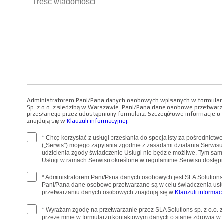
Administratorem Pani/Pana danych osobowych wpisanych w formularz
Sp. z o.o. z siedzibą w Warszawie. Pani/Pana dane osobowe przetwarz
przesłanego przez udostępniony formularz. Szczegółowe informacje 
znajdują się w
Klauzuli informacyjnej
.
* Chcę korzystać z usługi przesłania do specjalisty za pośrednict
(„Serwis”) mojego zapytania zgodnie z zasadami działania Serwis
udzielenia zgody świadczenie Usługi nie będzie możliwe. Tym sa
Usługi w ramach Serwisu określone w regulaminie Serwisu dostę
* Administratorem Pani/Pana danych osobowych jest SLA Solutions 
Pani/Pana dane osobowe przetwarzane są w celu świadczenia usł
przetwarzaniu danych osobowych znajdują się w
Klauzuli informac
* Wyrażam zgodę na przetwarzanie przez SLA Solutions sp. z o.o.
przeze mnie w formularzu kontaktowym danych o stanie zdrowia w