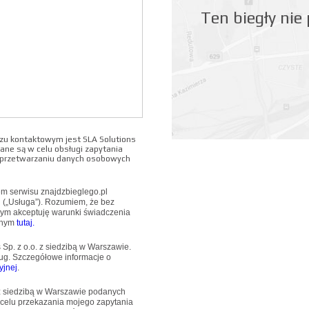
Ten biegły nie
u kontaktowym jest SLA Solutions
ane są w celu obsługi zapytania
o przetwarzaniu danych osobowych
wem serwisu znajdzbieglego.pl
u („Usługa”). Rozumiem, że bez
mym akceptuję warunki świadczenia
pnym
tutaj.
Sp. z o.o. z siedzibą w Warszawie.
ug. Szczegółowe informacje o
yjnej
.
 z siedzibą w Warszawie podanych
 celu przekazania mojego zapytania