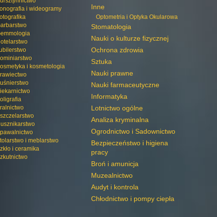
ursztynnictwo
Inne
onografia i wideogramy
otografika
Optometria i Optyka Okularowa
arbarstwo
Stomatologia
emmologia
Nauki o kulturze fizycznej
otelarstwo
Ochrona zdrowia
ubilerstwo
ominiarstwo
Sztuka
osmetyka i kosmetologia
Nauki prawne
rawiectwo
uśnierstwo
Nauki farmaceutyczne
iekarnictwo
Informatyka
oligrafia
ralnictwo
Lotnictwo ogólne
szczelarstwo
Analiza kryminalna
usznikarstwo
Ogrodnictwo i Sadownictwo
pawalnictwo
tolarstwo i meblarstwo
Bezpieczeństwo i higiena
zkło i ceramika
pracy
zkutnictwo
Broń i amunicja
Muzealnictwo
Audyt i kontrola
Chłodnictwo i pompy ciepła