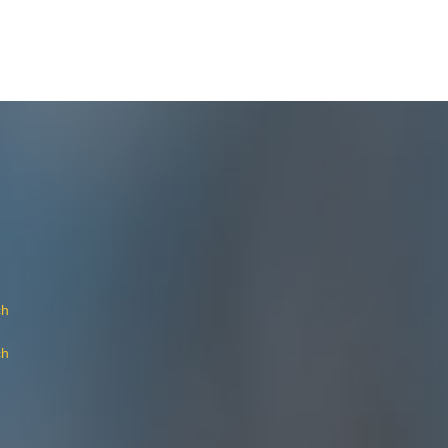
ch
ch