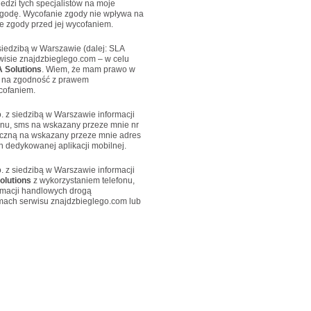
edzi tych specjalistów na moje
godę. Wycofanie zgody nie wpływa na
 zgody przed jej wycofaniem.
siedzibą w Warszawie (dalej: SLA
isie znajdzbieglego.com – w celu
 Solutions
. Wiem, że mam prawo w
 na zgodność z prawem
cofaniem.
. z siedzibą w Warszawie informacji
onu, sms na wskazany przeze mnie nr
niczną na wskazany przeze mnie adres
 dedykowanej aplikacji mobilnej.
. z siedzibą w Warszawie informacji
olutions
z wykorzystaniem telefonu,
ormacji handlowych drogą
amach serwisu znajdzbieglego.com lub