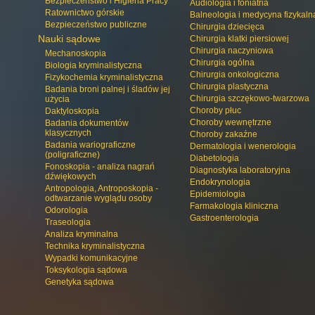
Bezpieczeństwo i Higiena Pracy
Audiologia i foniatria
Ratownictwo górskie
Balneologia i medycyna fizykaln
Bezpieczeństwo publiczne
Chirurgia dziecięca
Nauki sądowe
Chirurgia klatki piersiowej
Chirurgia naczyniowa
Mechanoskopia
Chirurgia ogólna
Biologia kryminalistyczna
Chirurgia onkologiczna
Fizykochemia kryminalistyczna
Chirurgia plastyczna
Badania broni palnej i śladów jej
Chirurgia szczękowo-twarzowa
użycia
Choroby płuc
Daktyloskopia
Choroby wewnętrzne
Badania dokumentów
klasycznych
Choroby zakaźne
Badania wariograficzne
Dermatologia i wenerologia
(poligraficzne)
Diabetologia
Fonoskopia - analiza nagrań
Diagnostyka laboratoryjna
dźwiękowych
Endokrynologia
Antropologia, Antroposkopia -
Epidemiologia
odtwarzanie wyglądu osoby
Farmakologia kliniczna
Odorologia
Gastroenterologia
Traseologia
Analiza kryminalna
Technika kryminalistyczna
Wypadki komunikacyjne
Toksykologia sądowa
Genetyka sądowa