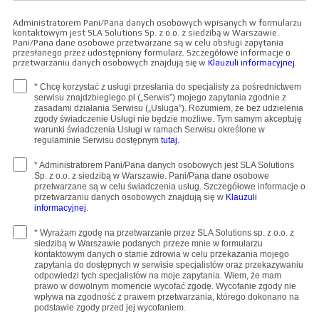
Administratorem Pani/Pana danych osobowych wpisanych w formularzu
kontaktowym jest SLA Solutions Sp. z o.o. z siedzibą w Warszawie.
Pani/Pana dane osobowe przetwarzane są w celu obsługi zapytania
przesłanego przez udostępniony formularz. Szczegółowe informacje o
przetwarzaniu danych osobowych znajdują się w
Klauzuli informacyjnej
.
* Chcę korzystać z usługi przesłania do specjalisty za pośrednictwem
serwisu znajdzbieglego.pl („Serwis”) mojego zapytania zgodnie z
zasadami działania Serwisu („Usługa”). Rozumiem, że bez udzielenia
zgody świadczenie Usługi nie będzie możliwe. Tym samym akceptuję
warunki świadczenia Usługi w ramach Serwisu określone w
regulaminie Serwisu dostępnym
tutaj.
* Administratorem Pani/Pana danych osobowych jest SLA Solutions
Sp. z o.o. z siedzibą w Warszawie. Pani/Pana dane osobowe
przetwarzane są w celu świadczenia usług. Szczegółowe informacje o
przetwarzaniu danych osobowych znajdują się w
Klauzuli
informacyjnej
.
* Wyrażam zgodę na przetwarzanie przez SLA Solutions sp. z o.o. z
siedzibą w Warszawie podanych przeze mnie w formularzu
kontaktowym danych o stanie zdrowia w celu przekazania mojego
zapytania do dostępnych w serwisie specjalistów oraz przekazywaniu
odpowiedzi tych specjalistów na moje zapytania. Wiem, że mam
prawo w dowolnym momencie wycofać zgodę. Wycofanie zgody nie
wpływa na zgodność z prawem przetwarzania, którego dokonano na
podstawie zgody przed jej wycofaniem.