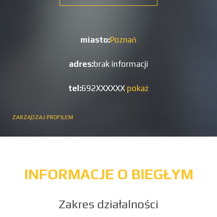
miasto:
Poznań
adres:
brak informacji
tel:
692XXXXXX
pokaż
ZARZĄDZAJ PROFILEM
INFORMACJE O BIEGŁYM
Zakres działalności