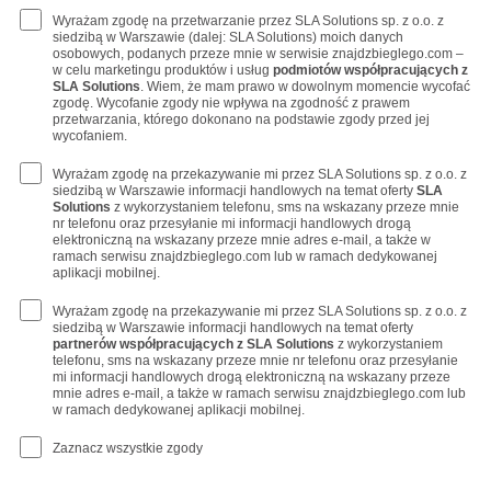
Wyrażam zgodę na przetwarzanie przez SLA Solutions sp. z o.o. z
siedzibą w Warszawie (dalej: SLA Solutions) moich danych
osobowych, podanych przeze mnie w serwisie znajdzbieglego.com –
w celu marketingu produktów i usług
podmiotów współpracujących z
SLA Solutions
. Wiem, że mam prawo w dowolnym momencie wycofać
zgodę. Wycofanie zgody nie wpływa na zgodność z prawem
przetwarzania, którego dokonano na podstawie zgody przed jej
wycofaniem.
Wyrażam zgodę na przekazywanie mi przez SLA Solutions sp. z o.o. z
siedzibą w Warszawie informacji handlowych na temat oferty
SLA
Solutions
z wykorzystaniem telefonu, sms na wskazany przeze mnie
nr telefonu oraz przesyłanie mi informacji handlowych drogą
elektroniczną na wskazany przeze mnie adres e-mail, a także w
ramach serwisu znajdzbieglego.com lub w ramach dedykowanej
aplikacji mobilnej.
Wyrażam zgodę na przekazywanie mi przez SLA Solutions sp. z o.o. z
siedzibą w Warszawie informacji handlowych na temat oferty
partnerów współpracujących z SLA Solutions
z wykorzystaniem
telefonu, sms na wskazany przeze mnie nr telefonu oraz przesyłanie
mi informacji handlowych drogą elektroniczną na wskazany przeze
mnie adres e-mail, a także w ramach serwisu znajdzbieglego.com lub
w ramach dedykowanej aplikacji mobilnej.
Zaznacz wszystkie zgody