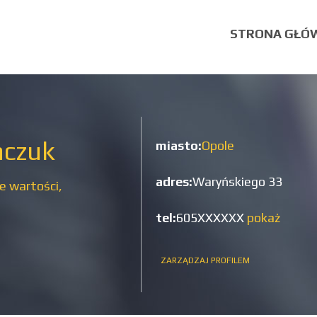
STRONA GŁÓ
aczuk
miasto:
Opole
adres:
Waryńskiego 33
e wartości,
tel:
605XXXXXX
pokaż
ZARZĄDZAJ PROFILEM