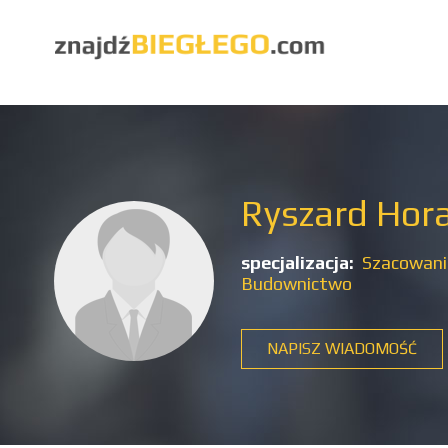
Ryszard Hor
specjalizacja:
Szacowani
Budownictwo
NAPISZ WIADOMOŚĆ