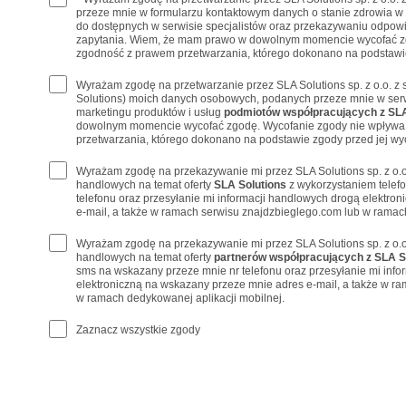
przeze mnie w formularzu kontaktowym danych o stanie zdrowia w
do dostępnych w serwisie specjalistów oraz przekazywaniu odpowi
zapytania. Wiem, że mam prawo w dowolnym momencie wycofać z
zgodność z prawem przetwarzania, którego dokonano na podstawie
Wyrażam zgodę na przetwarzanie przez SLA Solutions sp. z o.o. z 
Solutions) moich danych osobowych, podanych przeze mnie w serw
marketingu produktów i usług
podmiotów współpracujących z SLA
dowolnym momencie wycofać zgodę. Wycofanie zgody nie wpływa
przetwarzania, którego dokonano na podstawie zgody przed jej wy
Wyrażam zgodę na przekazywanie mi przez SLA Solutions sp. z o.o
handlowych na temat oferty
SLA Solutions
z wykorzystaniem telef
telefonu oraz przesyłanie mi informacji handlowych drogą elektro
e-mail, a także w ramach serwisu znajdzbieglego.com lub w ramach
Wyrażam zgodę na przekazywanie mi przez SLA Solutions sp. z o.o
handlowych na temat oferty
partnerów współpracujących z SLA S
sms na wskazany przeze mnie nr telefonu oraz przesyłanie mi inf
elektroniczną na wskazany przeze mnie adres e-mail, a także w r
w ramach dedykowanej aplikacji mobilnej.
Zaznacz wszystkie zgody