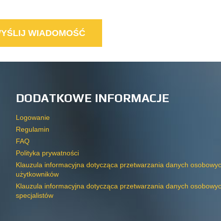
DODATKOWE INFORMACJE
Logowanie
Regulamin
FAQ
Polityka prywatności
Klauzula informacyjna dotycząca przetwarzania danych osobowy
użytkowników
Klauzula informacyjna dotycząca przetwarzania danych osobowy
specjalistów