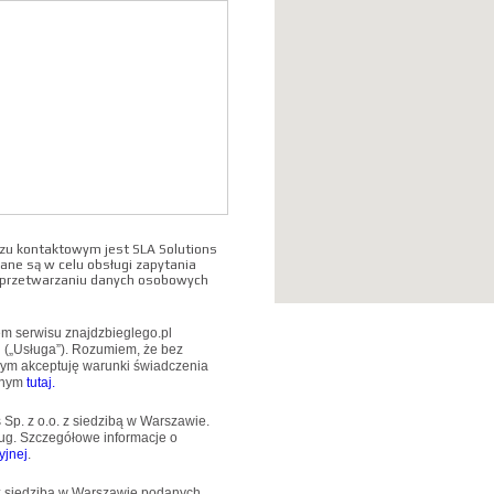
u kontaktowym jest SLA Solutions
ane są w celu obsługi zapytania
o przetwarzaniu danych osobowych
wem serwisu znajdzbieglego.pl
u („Usługa”). Rozumiem, że bez
mym akceptuję warunki świadczenia
pnym
tutaj.
Sp. z o.o. z siedzibą w Warszawie.
ug. Szczegółowe informacje o
yjnej
.
 z siedzibą w Warszawie podanych