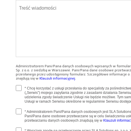
Administratorem Pani/Pana danych osobowych wpisanych w formularz
Sp. z o.o. z siedzibą w Warszawie. Pani/Pana dane osobowe przetwarz
przesłanego przez udostępniony formularz. Szczegółowe informacje 
znajdują się w
Klauzuli informacyjnej
.
* Chcę korzystać z usługi przesłania do specjalisty za pośrednict
(„Serwis”) mojego zapytania zgodnie z zasadami działania Serwis
udzielenia zgody świadczenie Usługi nie będzie możliwe. Tym sa
Usługi w ramach Serwisu określone w regulaminie Serwisu dostę
* Administratorem Pani/Pana danych osobowych jest SLA Solutions 
Pani/Pana dane osobowe przetwarzane są w celu świadczenia usł
przetwarzaniu danych osobowych znajdują się w
Klauzuli informac
* Wyrażam zgodę na przetwarzanie przez SLA Solutions sp. z o.o.