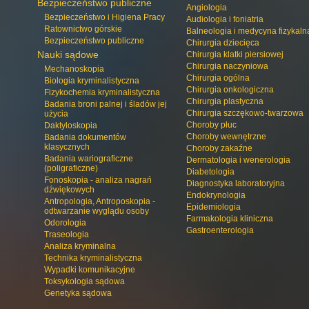
Bezpieczeństwo publiczne
Angiologia
Bezpieczeństwo i Higiena Pracy
Audiologia i foniatria
Ratownictwo górskie
Balneologia i medycyna fizykaln
Bezpieczeństwo publiczne
Chirurgia dziecięca
Nauki sądowe
Chirurgia klatki piersiowej
Chirurgia naczyniowa
Mechanoskopia
Chirurgia ogólna
Biologia kryminalistyczna
Chirurgia onkologiczna
Fizykochemia kryminalistyczna
Chirurgia plastyczna
Badania broni palnej i śladów jej
Chirurgia szczękowo-twarzowa
użycia
Choroby płuc
Daktyloskopia
Choroby wewnętrzne
Badania dokumentów
klasycznych
Choroby zakaźne
Badania wariograficzne
Dermatologia i wenerologia
(poligraficzne)
Diabetologia
Fonoskopia - analiza nagrań
Diagnostyka laboratoryjna
dźwiękowych
Endokrynologia
Antropologia, Antroposkopia -
Epidemiologia
odtwarzanie wyglądu osoby
Farmakologia kliniczna
Odorologia
Gastroenterologia
Traseologia
Analiza kryminalna
Technika kryminalistyczna
Wypadki komunikacyjne
Toksykologia sądowa
Genetyka sądowa