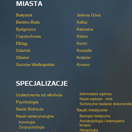
MIASTA
Białystok
Jelenia Góra
Bielsko-Biała
Kalisz
Bydgoszcz
Katowice
Częstochowa
Kielce
Elbląg
Konin
Gdańsk
Koszalin
Gliwice
Kraków
Gorzów Wielkopolski
Krosno
SPECJALIZACJE
Informatyka sądowa
Uzależnienia od alkoholu
Nauki sądowe - inne
Psychologia
Techniczne badanie dokumentó
Nauki Rolnicze
Nauki medyczne
Nauki weterynaryjne
Biologia medyczna
Anestezjologia i intensywna
Kynologia
terapia
Zoopsychologia
Alergologia