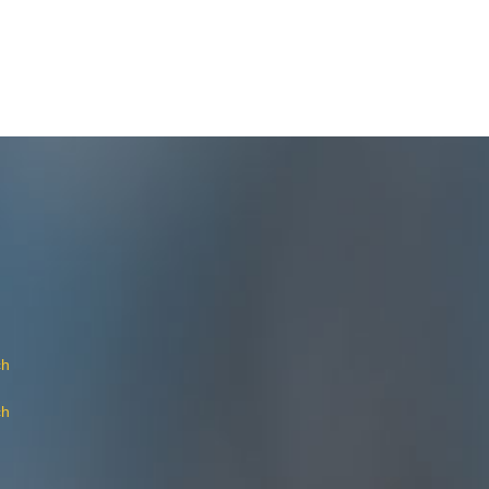
ch
ch