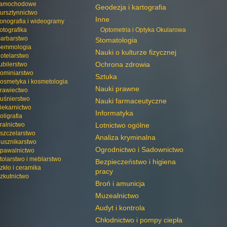
amochodowe
Geodezja i kartografia
ursztynnictwo
Inne
onografia i wideogramy
otografika
Optometria i Optyka Okularowa
arbarstwo
Stomatologia
emmologia
Nauki o kulturze fizycznej
otelarstwo
Ochrona zdrowia
ubilerstwo
ominiarstwo
Sztuka
osmetyka i kosmetologia
Nauki prawne
rawiectwo
uśnierstwo
Nauki farmaceutyczne
iekarnictwo
Informatyka
oligrafia
ralnictwo
Lotnictwo ogólne
szczelarstwo
Analiza kryminalna
usznikarstwo
Ogrodnictwo i Sadownictwo
pawalnictwo
tolarstwo i meblarstwo
Bezpieczeństwo i higiena
zkło i ceramika
pracy
zkutnictwo
Broń i amunicja
Muzealnictwo
Audyt i kontrola
Chłodnictwo i pompy ciepła