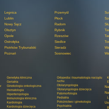
Legnica
Przemyśl
Su
Lublin
Płock
Sz
Nowy Sącz
Radom
Sł
Olsztyn
Rybnik
Ta
Opole
Rzeszów
Ta
Ostrołęka
Siedlce
To
Piotrków Trybunalski
Sieradz
Wa
Poznań
Sosnowiec
Wa
Genetyka kliniczna
Ortopedia i traumatologia narządu
K
ruchu
Geriatria
E
Otolaryngologia
w
Ginekologia onkologiczna
Na
Otolaryngologia dziecięca
Hematologia
Na
Patomorfologia
Hipertensjologia
Pediatria
L
Immunologia kliniczna
Położnictwo i ginekologia
Us
Kardiologia
Psychiatria
Kardiologia dziecięca
B