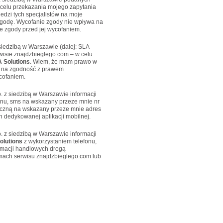
 celu przekazania mojego zapytania
edzi tych specjalistów na moje
godę. Wycofanie zgody nie wpływa na
 zgody przed jej wycofaniem.
siedzibą w Warszawie (dalej: SLA
isie znajdzbieglego.com – w celu
 Solutions
. Wiem, że mam prawo w
 na zgodność z prawem
cofaniem.
. z siedzibą w Warszawie informacji
onu, sms na wskazany przeze mnie nr
niczną na wskazany przeze mnie adres
 dedykowanej aplikacji mobilnej.
. z siedzibą w Warszawie informacji
olutions
z wykorzystaniem telefonu,
ormacji handlowych drogą
amach serwisu znajdzbieglego.com lub