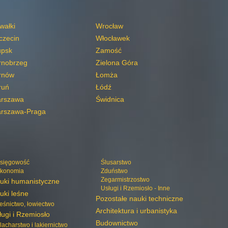
wałki
Wrocław
czecin
Włocławek
upsk
Zamość
rnobrzeg
Zielona Góra
rnów
Łomża
ruń
Łódź
rszawa
Świdnica
rszawa-Praga
sięgowość
Ślusarstwo
konomia
Zduństwo
Zegarmistrzostwo
uki humanistyczne
Usługi i Rzemiosło - Inne
uki leśne
Pozostałe nauki techniczne
eśnictwo, łowiectwo
Architektura i urbanistyka
ługi i Rzemiosło
Budownictwo
lacharstwo i lakiernictwo