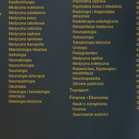
Psychiatria sądowa
Kardiochirurgia
s
Psychiatria dzieci i młodzieży
Medycyna nuklearna
B
Radiologia i diagnostyka
Medycyna paliatywna
F
a
obrazowa
Medycyna pracy
F
Radioterapia onkologiczna
Medycyna ratunkowa
G
Rehabilitacja medyczna
Medycyna rodzinna
G
Reumatologia
Medycyna sądowa
H
Seksuologia
Medycyna sportowa
J
Toksykologia kliniczna
Medycyna transportu
K
Urologia
Mikrobiologia lekarska
K
Pielęgniarstwo
Nefrologia
K
Medycyna ogólna
Neonatologia
K
Medycyna estetyczna
Neurochirurgia
P
Ratownictwo, fizjoterapia i
Neurologia
P
rehabilitacja
Neurologia dziecięca
P
Neurologopedia
Neuropatologia
P
Zdrowie publiczne
Okulistyka
R
Transport
Onkologia i hematologia
S
dziecięca
Finanse i Ekonomia
S
Onkologia kliniczna
S
Nauki o zarządzaniu
S
Finanse
Szacowanie wartości