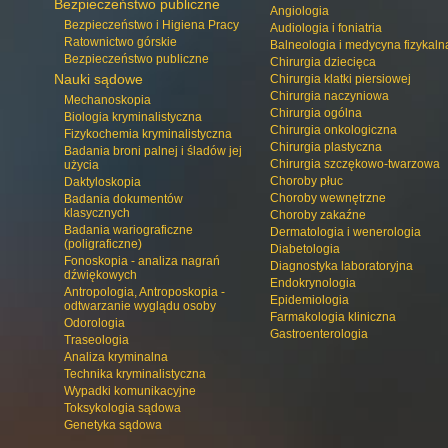
Bezpieczeństwo publiczne
Angiologia
Bezpieczeństwo i Higiena Pracy
Audiologia i foniatria
Ratownictwo górskie
Balneologia i medycyna fizykaln
Bezpieczeństwo publiczne
Chirurgia dziecięca
Nauki sądowe
Chirurgia klatki piersiowej
Chirurgia naczyniowa
Mechanoskopia
Chirurgia ogólna
Biologia kryminalistyczna
Chirurgia onkologiczna
Fizykochemia kryminalistyczna
Chirurgia plastyczna
Badania broni palnej i śladów jej
Chirurgia szczękowo-twarzowa
użycia
Choroby płuc
Daktyloskopia
Choroby wewnętrzne
Badania dokumentów
klasycznych
Choroby zakaźne
Badania wariograficzne
Dermatologia i wenerologia
(poligraficzne)
Diabetologia
Fonoskopia - analiza nagrań
Diagnostyka laboratoryjna
dźwiękowych
Endokrynologia
Antropologia, Antroposkopia -
Epidemiologia
odtwarzanie wyglądu osoby
Farmakologia kliniczna
Odorologia
Gastroenterologia
Traseologia
Analiza kryminalna
Technika kryminalistyczna
Wypadki komunikacyjne
Toksykologia sądowa
Genetyka sądowa