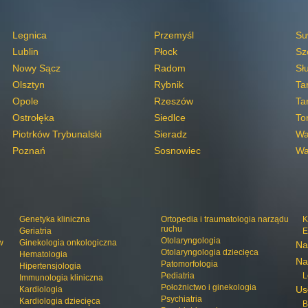
Legnica
Przemyśl
Su
Lublin
Płock
Sz
Nowy Sącz
Radom
Sł
Olsztyn
Rybnik
Ta
Opole
Rzeszów
Ta
Ostrołęka
Siedlce
To
Piotrków Trybunalski
Sieradz
Wa
Poznań
Sosnowiec
Wa
Genetyka kliniczna
Ortopedia i traumatologia narządu
K
ruchu
Geriatria
E
Otolaryngologia
w
Ginekologia onkologiczna
Na
Otolaryngologia dziecięca
Hematologia
Na
Patomorfologia
Hipertensjologia
Pediatria
L
Immunologia kliniczna
Położnictwo i ginekologia
Us
Kardiologia
Psychiatria
Kardiologia dziecięca
B