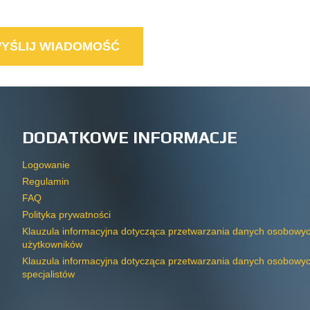
DODATKOWE INFORMACJE
Logowanie
Regulamin
FAQ
Polityka prywatności
Klauzula informacyjna dotycząca przetwarzania danych osobowy
użytkowników
Klauzula informacyjna dotycząca przetwarzania danych osobowy
specjalistów