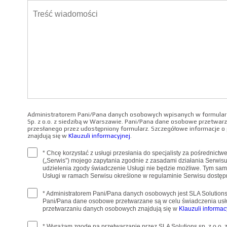
Administratorem Pani/Pana danych osobowych wpisanych w formularz
Sp. z o.o. z siedzibą w Warszawie. Pani/Pana dane osobowe przetwarz
przesłanego przez udostępniony formularz. Szczegółowe informacje 
znajdują się w
Klauzuli informacyjnej
.
* Chcę korzystać z usługi przesłania do specjalisty za pośrednict
(„Serwis”) mojego zapytania zgodnie z zasadami działania Serwis
udzielenia zgody świadczenie Usługi nie będzie możliwe. Tym sa
Usługi w ramach Serwisu określone w regulaminie Serwisu dostę
* Administratorem Pani/Pana danych osobowych jest SLA Solutions 
Pani/Pana dane osobowe przetwarzane są w celu świadczenia usł
przetwarzaniu danych osobowych znajdują się w
Klauzuli informac
* Wyrażam zgodę na przetwarzanie przez SLA Solutions sp. z o.o.