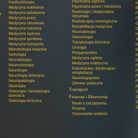
Psychiatria sądowa
Kardiochirurgia
s
Psychiatria dzieci i młodzieży
Medycyna nuklearna
B
Radiologia i diagnostyka
Medycyna paliatywna
F
a
obrazowa
Medycyna pracy
F
Radioterapia onkologiczna
Medycyna ratunkowa
G
Rehabilitacja medyczna
Medycyna rodzinna
G
Reumatologia
Medycyna sądowa
H
Seksuologia
Medycyna sportowa
J
Toksykologia kliniczna
Medycyna transportu
K
Urologia
Mikrobiologia lekarska
K
Pielęgniarstwo
Nefrologia
K
Medycyna ogólna
Neonatologia
K
Medycyna estetyczna
Neurochirurgia
P
Ratownictwo, fizjoterapia i
Neurologia
P
rehabilitacja
Neurologia dziecięca
P
Neurologopedia
Neuropatologia
P
Zdrowie publiczne
Okulistyka
R
Transport
Onkologia i hematologia
S
dziecięca
Finanse i Ekonomia
S
Onkologia kliniczna
S
Nauki o zarządzaniu
S
Finanse
Szacowanie wartości