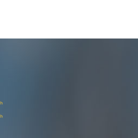
ch
ch