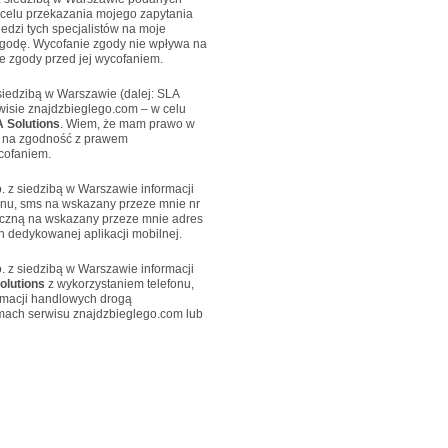
 celu przekazania mojego zapytania
edzi tych specjalistów na moje
godę. Wycofanie zgody nie wpływa na
 zgody przed jej wycofaniem.
siedzibą w Warszawie (dalej: SLA
isie znajdzbieglego.com – w celu
 Solutions
. Wiem, że mam prawo w
 na zgodność z prawem
cofaniem.
. z siedzibą w Warszawie informacji
onu, sms na wskazany przeze mnie nr
niczną na wskazany przeze mnie adres
 dedykowanej aplikacji mobilnej.
. z siedzibą w Warszawie informacji
olutions
z wykorzystaniem telefonu,
ormacji handlowych drogą
amach serwisu znajdzbieglego.com lub