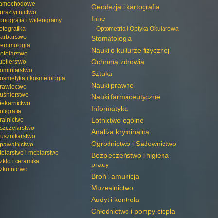
amochodowe
Geodezja i kartografia
ursztynnictwo
Inne
onografia i wideogramy
otografika
Optometria i Optyka Okularowa
arbarstwo
Stomatologia
emmologia
Nauki o kulturze fizycznej
otelarstwo
Ochrona zdrowia
ubilerstwo
ominiarstwo
Sztuka
osmetyka i kosmetologia
Nauki prawne
rawiectwo
uśnierstwo
Nauki farmaceutyczne
iekarnictwo
Informatyka
oligrafia
ralnictwo
Lotnictwo ogólne
szczelarstwo
Analiza kryminalna
usznikarstwo
Ogrodnictwo i Sadownictwo
pawalnictwo
tolarstwo i meblarstwo
Bezpieczeństwo i higiena
zkło i ceramika
pracy
zkutnictwo
Broń i amunicja
Muzealnictwo
Audyt i kontrola
Chłodnictwo i pompy ciepła