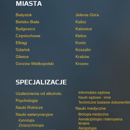
MIASTA
Białystok
Jelenia Góra
Bielsko-Biała
Kalisz
Bydgoszcz
Katowice
Częstochowa
Kielce
Elbląg
Konin
Gdańsk
Koszalin
Gliwice
Kraków
Gorzów Wielkopolski
Krosno
SPECJALIZACJE
Informatyka sądowa
Uzależnienia od alkoholu
Nauki sądowe - inne
Psychologia
Techniczne badanie dokumentó
Nauki Rolnicze
Nauki medyczne
Nauki weterynaryjne
Biologia medyczna
Anestezjologia i intensywna
Kynologia
terapia
Zoopsychologia
Alergologia