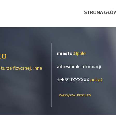
STRONA GŁÓ
to
miasto:
Opole
adres:
brak informacji
lturze fizycznej,
Inne
tel:
691XXXXXX
pokaż
ZARZĄDZAJ PROFILEM