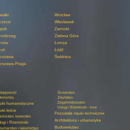
wałki
Wrocław
czecin
Włocławek
upsk
Zamość
rnobrzeg
Zielona Góra
rnów
Łomża
ruń
Łódź
rszawa
Świdnica
rszawa-Praga
sięgowość
Ślusarstwo
konomia
Zduństwo
Zegarmistrzostwo
uki humanistyczne
Usługi i Rzemiosło - Inne
uki leśne
Pozostałe nauki techniczne
eśnictwo, łowiectwo
Architektura i urbanistyka
ługi i Rzemiosło
Budownictwo
lacharstwo i lakiernictwo