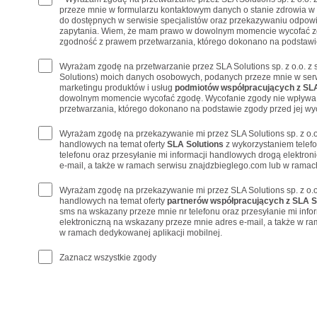
przeze mnie w formularzu kontaktowym danych o stanie zdrowia w
do dostępnych w serwisie specjalistów oraz przekazywaniu odpowi
zapytania. Wiem, że mam prawo w dowolnym momencie wycofać z
zgodność z prawem przetwarzania, którego dokonano na podstawie
Wyrażam zgodę na przetwarzanie przez SLA Solutions sp. z o.o. z 
Solutions) moich danych osobowych, podanych przeze mnie w serw
marketingu produktów i usług
podmiotów współpracujących z SLA
dowolnym momencie wycofać zgodę. Wycofanie zgody nie wpływa
przetwarzania, którego dokonano na podstawie zgody przed jej wy
Wyrażam zgodę na przekazywanie mi przez SLA Solutions sp. z o.o
handlowych na temat oferty
SLA Solutions
z wykorzystaniem telef
telefonu oraz przesyłanie mi informacji handlowych drogą elektro
e-mail, a także w ramach serwisu znajdzbieglego.com lub w ramach
Wyrażam zgodę na przekazywanie mi przez SLA Solutions sp. z o.o
handlowych na temat oferty
partnerów współpracujących z SLA S
sms na wskazany przeze mnie nr telefonu oraz przesyłanie mi inf
elektroniczną na wskazany przeze mnie adres e-mail, a także w r
w ramach dedykowanej aplikacji mobilnej.
Zaznacz wszystkie zgody