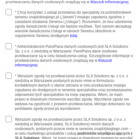
przetwarzaniu danych osobowych znajdują się w
Klauzuli informacyjnej
.
* Chcę korzystać z usługi przesłania do specjalisty za pośrednictwem
serwisu znajdzbieglego.pl („Serwis”) mojego zapytania zgodnie z
zasadami działania Serwisu („Usługa”). Rozumiem, że bez udzielenia
zgody świadczenie Usługi nie będzie możliwe. Tym samym akceptuję
warunki świadczenia Usługi w ramach Serwisu określone w
regulaminie Serwisu dostępnym
tutaj.
* Administratorem Pani/Pana danych osobowych jest SLA Solutions
Sp. z o.o. z siedzibą w Warszawie. Pani/Pana dane osobowe
przetwarzane są w celu świadczenia usług. Szczegółowe informacje o
przetwarzaniu danych osobowych znajdują się w
Klauzuli
informacyjnej
.
* Wyrażam zgodę na przetwarzanie przez SLA Solutions sp. z o.o. z
siedzibą w Warszawie podanych przeze mnie w formularzu
kontaktowym danych o stanie zdrowia w celu przekazania mojego
zapytania do dostępnych w serwisie specjalistów oraz przekazywaniu
odpowiedzi tych specjalistów na moje zapytania. Wiem, że mam
prawo w dowolnym momencie wycofać zgodę. Wycofanie zgody nie
wpływa na zgodność z prawem przetwarzania, którego dokonano na
podstawie zgody przed jej wycofaniem.
Wyrażam zgodę na przetwarzanie przez SLA Solutions sp. z o.o. z
siedzibą w Warszawie (dalej: SLA Solutions) moich danych
osobowych, podanych przeze mnie w serwisie znajdzbieglego.com –
w celu marketingu produktów i usług
podmiotów współpracujących z
SLA Solutions
. Wiem, że mam prawo w dowolnym momencie wycofać