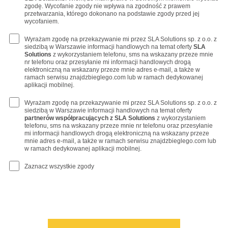
zgodę. Wycofanie zgody nie wpływa na zgodność z prawem
przetwarzania, którego dokonano na podstawie zgody przed jej
wycofaniem.
Wyrażam zgodę na przekazywanie mi przez SLA Solutions sp. z o.o. z
siedzibą w Warszawie informacji handlowych na temat oferty
SLA
Solutions
z wykorzystaniem telefonu, sms na wskazany przeze mnie
nr telefonu oraz przesyłanie mi informacji handlowych drogą
elektroniczną na wskazany przeze mnie adres e-mail, a także w
ramach serwisu znajdzbieglego.com lub w ramach dedykowanej
aplikacji mobilnej.
Wyrażam zgodę na przekazywanie mi przez SLA Solutions sp. z o.o. z
siedzibą w Warszawie informacji handlowych na temat oferty
partnerów współpracujących z SLA Solutions
z wykorzystaniem
telefonu, sms na wskazany przeze mnie nr telefonu oraz przesyłanie
mi informacji handlowych drogą elektroniczną na wskazany przeze
mnie adres e-mail, a także w ramach serwisu znajdzbieglego.com lub
w ramach dedykowanej aplikacji mobilnej.
Zaznacz wszystkie zgody