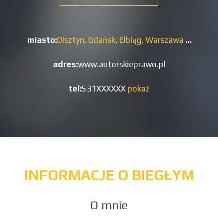
miasto:
Olsztyn,
Gdańsk,
Elbląg,
Warszawa
...
adres:
www.autorskieprawo.pl
tel:
531XXXXXX
pokaż
INFORMACJE O BIEGŁYM
O mnie