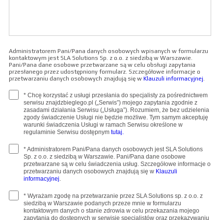
Administratorem Pani/Pana danych osobowych wpisanych w formularzu
kontaktowym jest SLA Solutions Sp. z o.o. z siedzibą w Warszawie.
Pani/Pana dane osobowe przetwarzane są w celu obsługi zapytania
przesłanego przez udostępniony formularz. Szczegółowe informacje o
przetwarzaniu danych osobowych znajdują się w
Klauzuli informacyjnej
.
* Chcę korzystać z usługi przesłania do specjalisty za pośrednictwem
serwisu znajdzbieglego.pl („Serwis”) mojego zapytania zgodnie z
zasadami działania Serwisu („Usługa”). Rozumiem, że bez udzielenia
zgody świadczenie Usługi nie będzie możliwe. Tym samym akceptuję
warunki świadczenia Usługi w ramach Serwisu określone w
regulaminie Serwisu dostępnym
tutaj.
* Administratorem Pani/Pana danych osobowych jest SLA Solutions
Sp. z o.o. z siedzibą w Warszawie. Pani/Pana dane osobowe
przetwarzane są w celu świadczenia usług. Szczegółowe informacje o
przetwarzaniu danych osobowych znajdują się w
Klauzuli
informacyjnej
.
* Wyrażam zgodę na przetwarzanie przez SLA Solutions sp. z o.o. z
siedzibą w Warszawie podanych przeze mnie w formularzu
kontaktowym danych o stanie zdrowia w celu przekazania mojego
zapytania do dostępnych w serwisie specjalistów oraz przekazywaniu