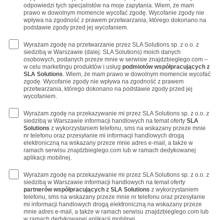
odpowiedzi tych specjalistów na moje zapytania. Wiem, że mam
prawo w dowolnym momencie wycofać zgodę. Wycofanie zgody nie
wpływa na zgodność z prawem przetwarzania, którego dokonano na
podstawie zgody przed jej wycofaniem.
Wyrażam zgodę na przetwarzanie przez SLA Solutions sp. z o.o. z
siedzibą w Warszawie (dalej: SLA Solutions) moich danych
osobowych, podanych przeze mnie w serwisie znajdzbieglego.com –
w celu marketingu produktów i usług
podmiotów współpracujących z
SLA Solutions
. Wiem, że mam prawo w dowolnym momencie wycofać
zgodę. Wycofanie zgody nie wpływa na zgodność z prawem
przetwarzania, którego dokonano na podstawie zgody przed jej
wycofaniem.
Wyrażam zgodę na przekazywanie mi przez SLA Solutions sp. z o.o. z
siedzibą w Warszawie informacji handlowych na temat oferty
SLA
Solutions
z wykorzystaniem telefonu, sms na wskazany przeze mnie
nr telefonu oraz przesyłanie mi informacji handlowych drogą
elektroniczną na wskazany przeze mnie adres e-mail, a także w
ramach serwisu znajdzbieglego.com lub w ramach dedykowanej
aplikacji mobilnej.
Wyrażam zgodę na przekazywanie mi przez SLA Solutions sp. z o.o. z
siedzibą w Warszawie informacji handlowych na temat oferty
partnerów współpracujących z SLA Solutions
z wykorzystaniem
telefonu, sms na wskazany przeze mnie nr telefonu oraz przesyłanie
mi informacji handlowych drogą elektroniczną na wskazany przeze
mnie adres e-mail, a także w ramach serwisu znajdzbieglego.com lub
w ramach dedykowanej aplikacji mobilnej.