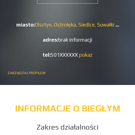
miasto:
Olsztyn,
Ostrołęka,
Siedlce,
Suwałki
...
adres:
brak informacji
tel:
501XXXXXX
pokaż
ZARZĄDZAJ PROFILEM
INFORMACJE O BIEGŁYM
Zakres działalności