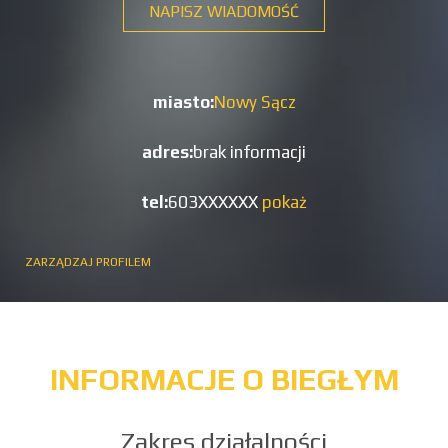
NAPISZ WIADOMOŚĆ
miasto:
Nowy Sącz
adres:
brak informacji
tel:
603XXXXXX
pokaż
ZARZĄDZAJ PROFILEM
INFORMACJE O BIEGŁYM
Zakres działalności