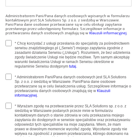
Administratorem Pani/Pana danych osobowych wpisanych w formularzu
kontaktowym jest SLA Solutions Sp. z o.o. z siedzibą w Warszawie.
Pani/Pana dane osobowe przetwarzane są w celu obsługi zapytania
przesłanego przez udostępniony formularz. Szczegółowe informacje o
przetwarzaniu danych osobowych znajdują się w
Klauzuli informacyjnej
.
* Chcę korzystać z usługi przesłania do specjalisty za pośrednictwem
serwisu znajdzbieglego.pl („Serwis”) mojego zapytania zgodnie z
zasadami działania Serwisu („Usługa”). Rozumiem, że bez udzielenia
zgody świadczenie Usługi nie będzie możliwe. Tym samym akceptuję
warunki świadczenia Usługi w ramach Serwisu określone w
regulaminie Serwisu dostępnym
tutaj.
* Administratorem Pani/Pana danych osobowych jest SLA Solutions
Sp. z o.o. z siedzibą w Warszawie. Pani/Pana dane osobowe
przetwarzane są w celu świadczenia usług. Szczegółowe informacje o
przetwarzaniu danych osobowych znajdują się w
Klauzuli
informacyjnej
.
* Wyrażam zgodę na przetwarzanie przez SLA Solutions sp. z o.o. z
siedzibą w Warszawie podanych przeze mnie w formularzu
kontaktowym danych o stanie zdrowia w celu przekazania mojego
zapytania do dostępnych w serwisie specjalistów oraz przekazywaniu
odpowiedzi tych specjalistów na moje zapytania. Wiem, że mam
prawo w dowolnym momencie wycofać zgodę. Wycofanie zgody nie
wpływa na zgodność z prawem przetwarzania, którego dokonano na