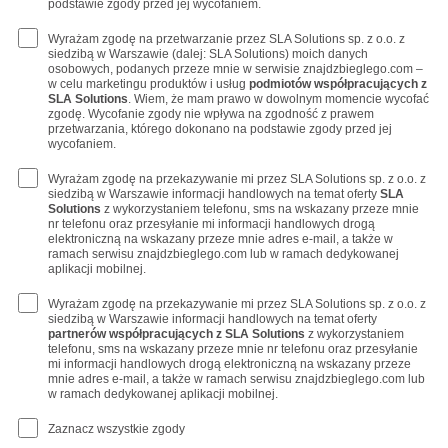
podstawie zgody przed jej wycofaniem.
Wyrażam zgodę na przetwarzanie przez SLA Solutions sp. z o.o. z
siedzibą w Warszawie (dalej: SLA Solutions) moich danych
osobowych, podanych przeze mnie w serwisie znajdzbieglego.com –
w celu marketingu produktów i usług
podmiotów współpracujących z
SLA Solutions
. Wiem, że mam prawo w dowolnym momencie wycofać
zgodę. Wycofanie zgody nie wpływa na zgodność z prawem
przetwarzania, którego dokonano na podstawie zgody przed jej
wycofaniem.
Wyrażam zgodę na przekazywanie mi przez SLA Solutions sp. z o.o. z
siedzibą w Warszawie informacji handlowych na temat oferty
SLA
Solutions
z wykorzystaniem telefonu, sms na wskazany przeze mnie
nr telefonu oraz przesyłanie mi informacji handlowych drogą
elektroniczną na wskazany przeze mnie adres e-mail, a także w
ramach serwisu znajdzbieglego.com lub w ramach dedykowanej
aplikacji mobilnej.
Wyrażam zgodę na przekazywanie mi przez SLA Solutions sp. z o.o. z
siedzibą w Warszawie informacji handlowych na temat oferty
partnerów współpracujących z SLA Solutions
z wykorzystaniem
telefonu, sms na wskazany przeze mnie nr telefonu oraz przesyłanie
mi informacji handlowych drogą elektroniczną na wskazany przeze
mnie adres e-mail, a także w ramach serwisu znajdzbieglego.com lub
w ramach dedykowanej aplikacji mobilnej.
Zaznacz wszystkie zgody