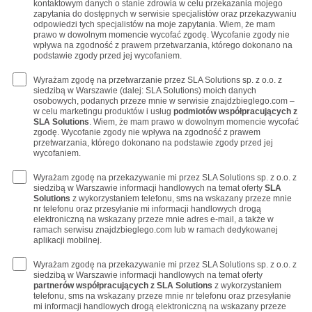
kontaktowym danych o stanie zdrowia w celu przekazania mojego
zapytania do dostępnych w serwisie specjalistów oraz przekazywaniu
odpowiedzi tych specjalistów na moje zapytania. Wiem, że mam
prawo w dowolnym momencie wycofać zgodę. Wycofanie zgody nie
wpływa na zgodność z prawem przetwarzania, którego dokonano na
podstawie zgody przed jej wycofaniem.
Wyrażam zgodę na przetwarzanie przez SLA Solutions sp. z o.o. z
siedzibą w Warszawie (dalej: SLA Solutions) moich danych
osobowych, podanych przeze mnie w serwisie znajdzbieglego.com –
w celu marketingu produktów i usług
podmiotów współpracujących z
SLA Solutions
. Wiem, że mam prawo w dowolnym momencie wycofać
zgodę. Wycofanie zgody nie wpływa na zgodność z prawem
przetwarzania, którego dokonano na podstawie zgody przed jej
wycofaniem.
Wyrażam zgodę na przekazywanie mi przez SLA Solutions sp. z o.o. z
siedzibą w Warszawie informacji handlowych na temat oferty
SLA
Solutions
z wykorzystaniem telefonu, sms na wskazany przeze mnie
nr telefonu oraz przesyłanie mi informacji handlowych drogą
elektroniczną na wskazany przeze mnie adres e-mail, a także w
ramach serwisu znajdzbieglego.com lub w ramach dedykowanej
aplikacji mobilnej.
Wyrażam zgodę na przekazywanie mi przez SLA Solutions sp. z o.o. z
siedzibą w Warszawie informacji handlowych na temat oferty
partnerów współpracujących z SLA Solutions
z wykorzystaniem
telefonu, sms na wskazany przeze mnie nr telefonu oraz przesyłanie
mi informacji handlowych drogą elektroniczną na wskazany przeze