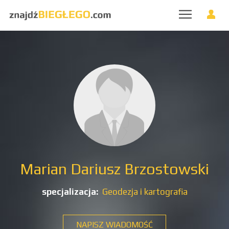
Marian Dariusz Brzostowski
specjalizacja:
Geodezja i kartografia
NAPISZ WIADOMOŚĆ