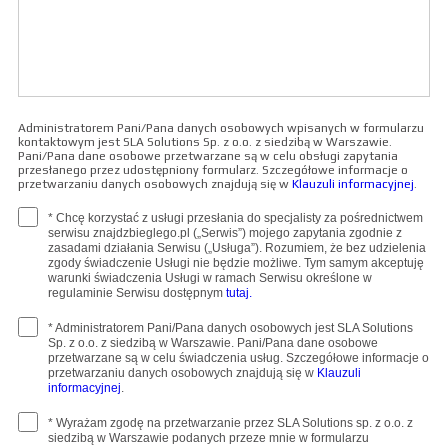
Administratorem Pani/Pana danych osobowych wpisanych w formularzu
kontaktowym jest SLA Solutions Sp. z o.o. z siedzibą w Warszawie.
Pani/Pana dane osobowe przetwarzane są w celu obsługi zapytania
przesłanego przez udostępniony formularz. Szczegółowe informacje o
przetwarzaniu danych osobowych znajdują się w
Klauzuli informacyjnej
.
* Chcę korzystać z usługi przesłania do specjalisty za pośrednictwem
serwisu znajdzbieglego.pl („Serwis”) mojego zapytania zgodnie z
zasadami działania Serwisu („Usługa”). Rozumiem, że bez udzielenia
zgody świadczenie Usługi nie będzie możliwe. Tym samym akceptuję
warunki świadczenia Usługi w ramach Serwisu określone w
regulaminie Serwisu dostępnym
tutaj.
* Administratorem Pani/Pana danych osobowych jest SLA Solutions
Sp. z o.o. z siedzibą w Warszawie. Pani/Pana dane osobowe
przetwarzane są w celu świadczenia usług. Szczegółowe informacje o
przetwarzaniu danych osobowych znajdują się w
Klauzuli
informacyjnej
.
* Wyrażam zgodę na przetwarzanie przez SLA Solutions sp. z o.o. z
siedzibą w Warszawie podanych przeze mnie w formularzu