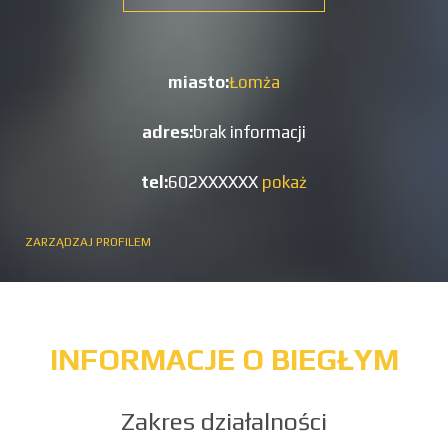
miasto:
Łomża
adres:
brak informacji
tel:
602XXXXXX
pokaż
ZARZĄDZAJ PROFILEM
INFORMACJE O BIEGŁYM
Zakres działalności